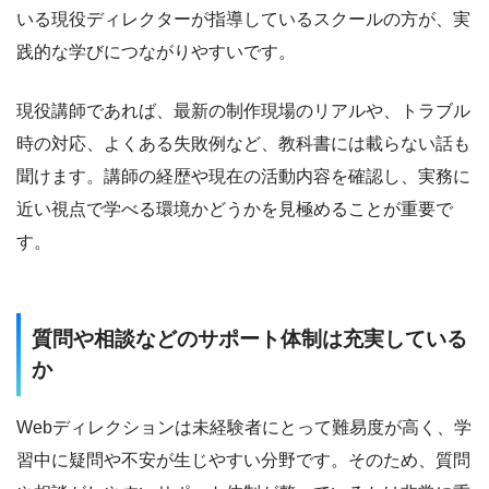
SNS・外部リンク
いる現役ディレクターが指導しているスクールの方が、実
X（旧Twitter）
@ohno_katsuya
/
reslog株式会社
/
リスログ
践的な学びにつながりやすいです。
現役講師であれば、最新の制作現場のリアルや、トラブル
時の対応、よくある失敗例など、教科書には載らない話も
聞けます。講師の経歴や現在の活動内容を確認し、実務に
近い視点で学べる環境かどうかを見極めることが重要で
す。
質問や相談などのサポート体制は充実している
か
Webディレクションは未経験者にとって難易度が高く、学
習中に疑問や不安が生じやすい分野です。そのため、質問