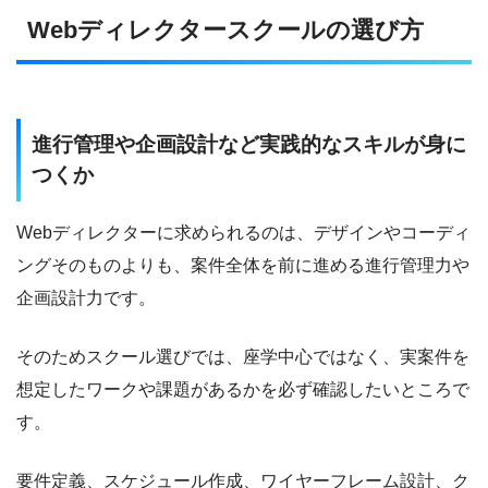
ン部門を管掌）
Webディレクタースクールの選び方
2024年｜rimad株式会社 代表取締役（2025年に株式会社アイ
ズ（東証グロース：5242）へ売却）
2025年｜reslog株式会社 代表取締役
進行管理や企画設計など実践的なスキルが身に
2026年〜｜個人開発者・マイクロSaaS開発中
つくか
Webディレクターに求められるのは、デザインやコーディ
制作実績（ディレクター・アートディレクターとして）
ングそのものよりも、案件全体を前に進める進行管理力や
企画設計力です。
Webサイト：10件以上
SEOメディア：5件以上
そのためスクール選びでは、座学中心ではなく、実案件を
想定したワークや課題があるかを必ず確認したいところで
LP：20本以上
す。
主な関与サイト：
reslog.jp
/
reslog.co.jp
/
faclog.jp
/
faclog.jp/factoring-bulk-estimate-assessment
/
sotokuro.com
要件定義、スケジュール作成、ワイヤーフレーム設計、ク