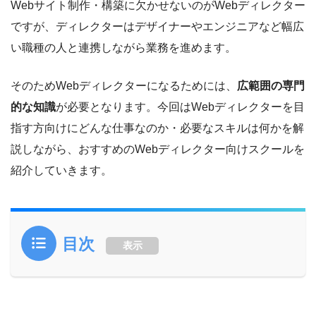
ベンチャー企業の執行役員CMOではUI/UX設計・ワイヤーフレーム作
Webサイト制作・構築に欠かせないのがWebディレクター
成・要件定義などディレクション部門を管掌。これまで関与した制作
ですが、ディレクターはデザイナーやエンジニアなど幅広
物はWebサイト・LPなど30本以上。自社ではreslog.jp / faclog.jpをは
じめ複数サイトのアートディレクターとして構築に従事。
い職種の人と連携しながら業務を進めます。
ITスクール口コミ・比較サイト「リスログ」の運営を通じて200社以
上のITスクールを調査しており、Webデザインスクールについては
そのためWebディレクターになるためには、
広範囲の専門
「卒業後に現場で通用するか」をディレクター目線で評価していま
的な知識
が必要となります。今回はWebディレクターを目
す。
指す方向けにどんな仕事なのか・必要なスキルは何かを解
経歴
説しながら、おすすめのWebディレクター向けスクールを
紹介していきます。
2013年｜KENスクール Webデザインコース受講（大学在学
中）
2016年｜スマートキャンプ株式会社 メディア事業部 ビジネ
目次
表示
ス統括
2022年｜ステップ・アラウンド株式会社 執行役員
CMO（Webメディアの要件定義・UI/UX設計・ディレクショ