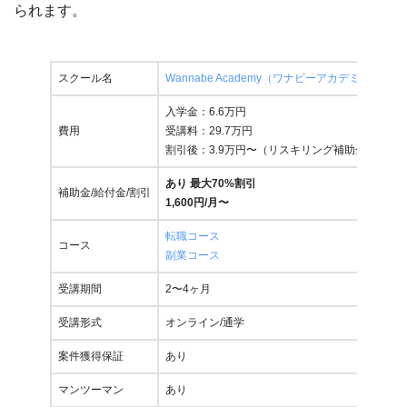
られます。
スクール名
Wannabe Academy（ワナビーアカデミー）
入学金：6.6万円
費用
受講料：29.7万円
割引後：3.9万円〜（リスキリング補助金適用）
あり 最大70%割引
補助金/給付金/割引
1,600円/月〜
転職コース
コース
副業コース
受講期間
2〜4ヶ月
受講形式
オンライン/通学
案件獲得保証
あり
マンツーマン
あり