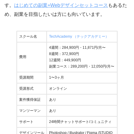
す。
はじめての副業+Webデザインセットコース
もあるた
め、副業を目指したいは方にも向いています。
スクール名
TechAcademy （テックアカデミー）
4週間：284,900円・11,871円/月〜
8週間：372,900円
費用
12週間：449,900円
副業コース：289,200円・12,050円/月〜
受講期間
1〜3ヶ月
受講形式
オンライン
案件獲得保証
あり
マンツーマン
あり
サポート
24時間チャットサポート/コミュニティ
デザインツール
Photoshop / Illustrator / Figma /STUDIO