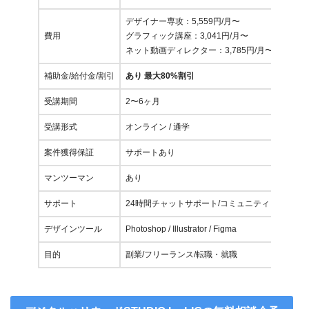
デザイナー専攻：5,559円/月〜
費用
グラフィック講座：3,041円/月〜
ネット動画ディレクター：3,785円/月〜
補助金/給付金/割引
あり 最大80%割引
受講期間
2〜6ヶ月
受講形式
オンライン / 通学
案件獲得保証
サポートあり
マンツーマン
あり
サポート
24時間チャットサポート/コミュニティ
デザインツール
Photoshop / Illustrator / Figma
目的
副業/フリーランス/転職・就職