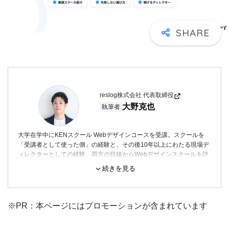
reslog株式会社 代表取締役
大野克也
執筆者
大学在学中にKENスクール Webデザインコースを受講。スクールを
「受講者として使った側」の経験と、その後10年以上にわたる現場デ
ィレクターとしての経験、両方の目線からWebデザインスクールを評
価しています。
続きを見る
新卒入社後はIllustrator・Photoshop・Canvaを活用した広告・バナー
制作に従事。その後Webマーケティングコンサルティング会社でWeb
ディレクターとして、Webサイト・LP・SNSクリエイティブの制作に
※PR：本ページにはプロモーションが含まれています
関わる。