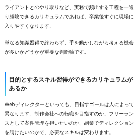
ライアントとのやり取りなど、実務で頻出する工程を一通
得意領域
り経験できるカリキュラムであれば、卒業後すぐに現場に
入りやすくなります。
LP（ランディングページ）設計・制作
単なる知識習得で終わらず、手を動かしながら考える機会
ワイヤーフレーム作成・UI/UXの改善・要件定義
が多いかどうかが重要な判断軸です。
Webディレクション / LPO / EFO / CRO
Webサイト・SEOメディアのディレクション
目的とするスキル習得ができるカリキュラムが
あるか
使用ツール
Webディレクターといっても、目指すゴールは人によって
グラフィック：Photoshop / Illustrator
異なります。制作会社への転職を目指すのか、フリーラン
ワイヤーフレーム：Figma / Miro
スとして案件管理を担いたいのか、副業でディレクション
を請けたいのかで、必要なスキルは変わります。
デザイン：Canva / Adobe Express