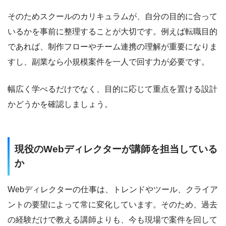
HP作成：WordPress / Studio
そのためスクールのカリキュラムが、自分の目的に合って
いるかを事前に整理することが大切です。例えば転職目的
使用マーケティング・分析ツール
であれば、制作フローやチーム連携の理解が重要になりま
Google Analytics / Ptengine / AD EBiS / Similarweb / Semrush / Ahrefs
すし、副業なら小規模案件を一人で回す力が必要です。
/ Search Console / Ubersuggest / MOZ / Power BI / Looker Studio /
User Insight / Clarity / HubSpot Marketing Hub / Pardot
幅広く学べるだけでなく、目的に応じて重点を置ける設計
保有資格
かどうかを確認しましょう。
Web解析士（一般社団法人 ウェブ解析士協会）
現役のWebディレクターが講師を担当している
AIスキル検定 初級（一般社団法人 日本AIスキル認定協会）
合
か
格証
バイブコーディング検定（一般社団法人 日本AIスキル認定協
Webディレクターの仕事は、トレンドやツール、クライア
会）
合格証
ントの要望によって常に変化しています。そのため、過去
の経験だけで教える講師よりも、今も現場で案件を回して