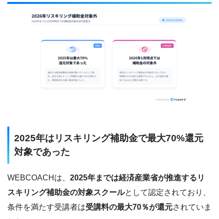
デザイン：Canva / Adobe Express
HP作成：WordPress / Studio
使用マーケティング・分析ツール
Google Analytics / Ptengine / AD EBiS / Similarweb / Semrush / Ahrefs
/ Search Console / Ubersuggest / MOZ / Power BI / Looker Studio /
User Insight / Clarity / HubSpot Marketing Hub / Pardot
保有資格
2025年はリスキリング補助金で最大70%還元
Web解析士（一般社団法人 ウェブ解析士協会）
対象であった
AIスキル検定 初級（一般社団法人 日本AIスキル認定協会）
合
WEBCOACHは、
2025年までは経済産業省が推進するリ
格証
スキリング補助金の対象スクール
として認定されており、
バイブコーディング検定（一般社団法人 日本AIスキル認定協
条件を満たす受講者は
受講料の最大70％が還元
されていま
会）
合格証