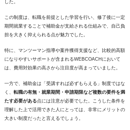
した。
SNS・外部リンク
この制度は、転職を前提とした学習を行い、修了後に一定
X（旧Twitter）
@ohno_katsuya
/
reslog株式会社
/
リスログ
期間就業することで補助金が支給される仕組みで、自己負
担を大きく抑えられる点が魅力でした。
特に、マンツーマン指導や案件獲得支援など、比較的高額
になりやすいサポートが含まれるWEBCOACHにおいて
は、費用対効果の高さから注目度が高まっていました。
一方で、補助金は「受講すれば必ずもらえる」制度ではな
く、
転職の有無・就業期間・申請期限など複数の要件を満
たす必要がある
点には注意が必要でした。こうした条件を
理解した上で活用できた人にとっては、非常にメリットの
大きい制度だったと言えるでしょう。