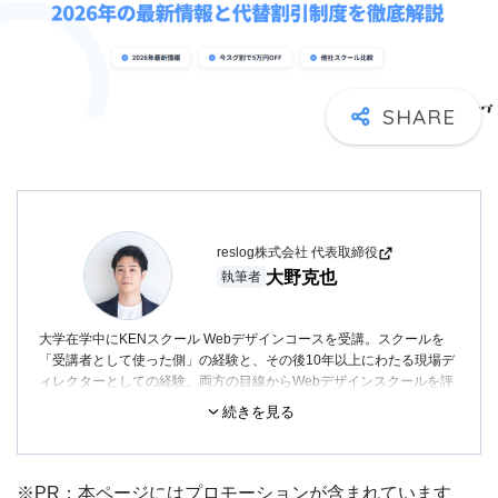
reslog株式会社 代表取締役
大野克也
執筆者
大学在学中にKENスクール Webデザインコースを受講。スクールを
「受講者として使った側」の経験と、その後10年以上にわたる現場デ
ィレクターとしての経験、両方の目線からWebデザインスクールを評
価しています。
続きを見る
新卒入社後はIllustrator・Photoshop・Canvaを活用した広告・バナー
制作に従事。その後Webマーケティングコンサルティング会社でWeb
ディレクターとして、Webサイト・LP・SNSクリエイティブの制作に
※PR：本ページにはプロモーションが含まれています