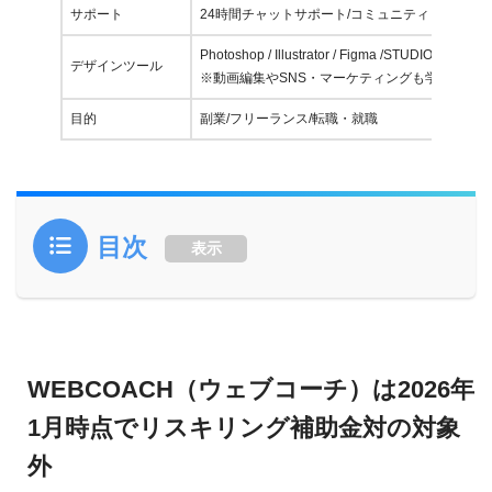
サポート
24時間チャットサポート/コミュニティ
faclog.jp/factoring-bulk-estimate-assessment
/
sotokuro.com
Photoshop / Illustrator / Figma /STUDIO
デザインツール
※動画編集やSNS・マーケティングも学習可能
得意領域
目的
副業/フリーランス/転職・就職
LP（ランディングページ）設計・制作
ワイヤーフレーム作成・UI/UXの改善・要件定義
目次
Webディレクション / LPO / EFO / CRO
表示
Webサイト・SEOメディアのディレクション
使用ツール
WEBCOACH（ウェブコーチ）は2026年
1月時点でリスキリング補助金対の対象
グラフィック：Photoshop / Illustrator
外
ワイヤーフレーム：Figma / Miro