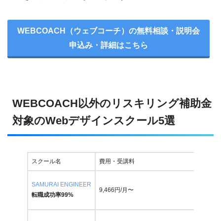
WEBCOACH（ウェブコーチ）の無料相談・説明会
申込み・詳細はこちら
WEBCOACH以外のリスキリング補助金
対象のWebデザインスクール5選
スクール名
費用・受講料
補助金
SAMURAI ENGINEER
9,466円/月〜
あり 
転職成功率99%