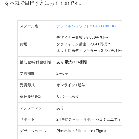
を本気で目指す方におすすめです。
スクール名
デジタルハリウッドSTUDIO by LIG
デザイナー専攻：5,559円/月〜
費用
グラフィック講座：3,041円/月〜
ネット動画ディレクター：3,785円/月〜
補助金/給付金/割引
あり 最大80%割引
受講期間
2〜6ヶ月
受講形式
オンライン / 通学
案件獲得保証
サポートあり
マンツーマン
あり
サポート
24時間チャットサポート/コミュニティ
デザインツール
Photoshop / Illustrator / Figma