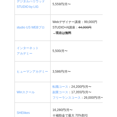
デジタルハリウッド
5,559円/月〜
あり 
STUDIO by LIG
Webデザイナー講座：99,000円
STU
studio US WEBプロ
STUDIO×AI講座：
44,000円
→
44
→
現在は無料
インターネット
5,500/月〜
あり 
アカデミー
ヒューマンアカデミー
3,586円/月〜
あり 
転職コース
：24,200円/月〜
Winスクール
副業コース
：17,355円/月〜
あり 
フリーランスコース
：26,000円/月〜
16,280円/月〜
あり 
SHElikes
※補助金で最大 70%割引
実質負