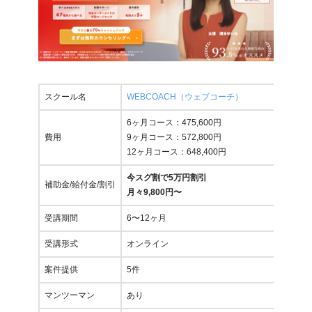
CMO（Webメディアの要件定義・UI/UX設計・ディレクショ
ン部門を管掌）
2024年｜rimad株式会社 代表取締役（2025年に株式会社アイ
ズ（東証グロース：5242）へ売却）
スクール名
WEBCOACH（ウェブコーチ）
2025年｜reslog株式会社 代表取締役
6ヶ月コース：475,600円
2026年〜｜個人開発者・マイクロSaaS開発中
費用
9ヶ月コース：572,800円
12ヶ月コース：648,400円
今スグ割で5万円割引
制作実績（ディレクター・アートディレクターとして）
補助金/給付金/割引
月々9,800円〜
受講期間
6〜12ヶ月
Webサイト：10件以上
受講形式
オンライン
SEOメディア：5件以上
案件提供
5件
LP：20本以上
マンツーマン
あり
主な関与サイト：
reslog.jp
/
reslog.co.jp
/
faclog.jp
/