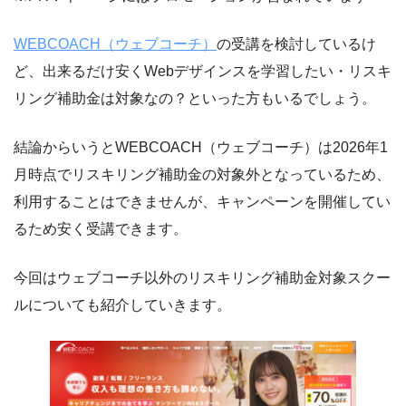
関わる。
ベンチャー企業の執行役員CMOではUI/UX設計・ワイヤーフレーム作
WEBCOACH（ウェブコーチ）
の受講を検討しているけ
成・要件定義などディレクション部門を管掌。これまで関与した制作
ど、出来るだけ安くWebデザインスを学習したい・リスキ
物はWebサイト・LPなど30本以上。自社ではreslog.jp / faclog.jpをは
じめ複数サイトのアートディレクターとして構築に従事。
リング補助金は対象なの？といった方もいるでしょう。
ITスクール口コミ・比較サイト「リスログ」の運営を通じて200社以
上のITスクールを調査しており、Webデザインスクールについては
結論からいうとWEBCOACH（ウェブコーチ）は2026年1
「卒業後に現場で通用するか」をディレクター目線で評価していま
月時点でリスキリング補助金の対象外となっているため、
す。
利用することはできませんが、キャンペーンを開催してい
経歴
るため安く受講できます。
2013年｜KENスクール Webデザインコース受講（大学在学
今回はウェブコーチ以外のリスキリング補助金対象スクー
中）
ルについても紹介していきます。
2016年｜スマートキャンプ株式会社 メディア事業部 ビジネ
ス統括
2022年｜ステップ・アラウンド株式会社 執行役員