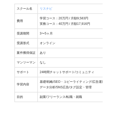
スクール名
リスナビ
学習コース：20万円 / 月額9,583円
費用
実務コース：40万円 / 月額17,916円
受講期間
3〜5ヶ月
受講形式
オンライン
案件獲得保証
あり
マンツーマン
なし
サポート
24時間チャットサポート/コミュニティ
基礎/戦略/SEO・コピーライティング/広告運用
学習内容
データ分析/SNS広告/タグ設定・管理
目的
副業/フリーランス/転職・就職