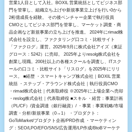
営業1人目として入社。BOXIL 営業統括としてビジネス部
門を管掌し、組織立ち上げや新規事業立上げを行い0から
2桁億成長を経験。 その後ベンチャー企業で執行役員
CMOとしてビジネス部門を管掌し、マーケット調査・商
品企画など新規事業の立ち上げを推進。 2024年にrimad株
式会社を設立し、ファクタリング口コミ・比較サイト
「ファクログ」運営。2025年9月に株式会社アイズ（東証
グロース：5242）に売却。 2025年よりresolg株式会社を
創業し現職。200社以上の各種スクールを調査し、ITスク
ールの口コミ・比較サイト「リスログ」を2025年にリリ
ース。 ■経歴 ・スマートキャンプ株式会社｜BOXIL 営業
統括 ・ステップ・アラウンド株式会社｜執行役員CMO
・rimad株式会社｜代表取締役 ※2025年に上場企業へ売却
・reslog株式会社｜代表取締役 ■スキル ・経営：事業計画
（PL/CF）/資金調達（銀行融資）/ ・事業：事業戦略/市場
調査・分析/新規事業（0→1） ・プロダクト：
GoToMarket/プロダクト企画/PRD作成 ・マーケティン
グ：SEO/LPO/EFO/SNS/広告運用/LP作成/BtoBマーケテ