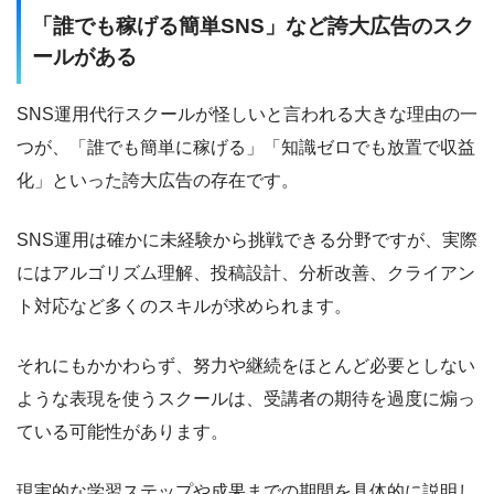
ワイヤーフレーム：Figma / Miro
「誰でも稼げる簡単SNS」など誇大広告のスク
ールがある
デザイン：Canva / Adobe Express
HP作成：Laravel / Studio
SNS運用代行スクールが怪しいと言われる大きな理由の一
つが、「誰でも簡単に稼げる」「知識ゼロでも放置で収益
保有資格
化」といった誇大広告の存在です。
Web解析士（一般社団法人 ウェブ解析士協会）
SNS運用は確かに未経験から挑戦できる分野ですが、実際
にはアルゴリズム理解、投稿設計、分析改善、クライアン
AIスキル検定 初級（一般社団法人 日本AIスキル認定協会）
合
ト対応など多くのスキルが求められます。
格証
生成AI導入実務者検定（一般社団法人 日本AIスキル認定協
それにもかかわらず、努力や継続をほとんど必要としない
会）
合格証
ような表現を使うスクールは、受講者の期待を過度に煽っ
ている可能性があります。
AIエージェント活用検定（一般社団法人 日本AIスキル認定協
会）
合格証
現実的な学習ステップや成果までの期間を具体的に説明し