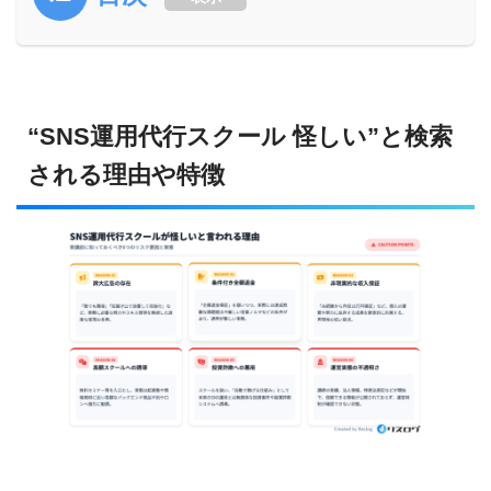
使用マーケティングツール・SaaS
アクセス解析：Google Analytics / Ptengine / AD EBiS /
“SNS運用代行スクール 怪しい”と検索
Similarweb / SEOツール：Semrush / Ahrefs / Search
される理由や特徴
Console / Ubersuggest / MOZ
データ分析：Power BI / Looker Studio / ヒートマップ：User
Insight / Clarity / Ptengine / チャットボット：Flipdesk /
Penglue
MAツール：HubSpot Marketing Hub / Pardot
使用デザインツール
グラフィック：Photoshop / Illustrator