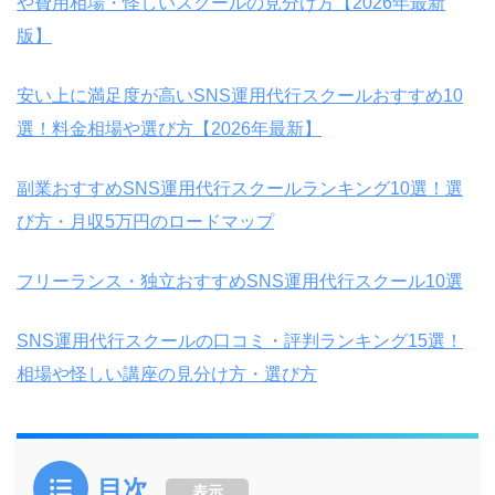
や費用相場・怪しいスクールの見分け方【2026年最新
ITスクール口コミ・比較サイト「リスログ」で
200社以上のIT
版】
スクールを調査
安い上に満足度が高いSNS運用代行スクールおすすめ10
選！料金相場や選び方【2026年最新】
得意領域
副業おすすめSNS運用代行スクールランキング10選！選
SEO / コンテンツマーケティング / アフィリエイト
び方・月収5万円のロードマップ
BtoBマーケティング / リードジェネレーション
フリーランス・独立おすすめSNS運用代行スクール10選
広告運用（リスティング・SNS広告）
MAツール活用・マーケティング自動化
SNS運用代行スクールの口コミ・評判ランキング15選！
相場や怪しい講座の見分け方・選び方
データ分析・ダッシュボード設計
LP制作・LPO / EFO / CRO
新規事業のGo to Market設計
目次
表示