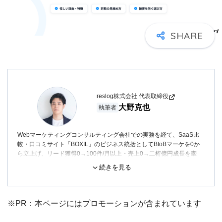
reslog株式会社 代表取締役
大野克也
執筆者
Webマーケティングコンサルティング会社での実務を経て、SaaS比
較・口コミサイト「BOXIL」のビジネス統括としてBtoBマーケを0か
ら立上げ、リード獲得0→100件/月以上・売上0→二桁億円成長を牽
引。
続きを見る
その後ベンチャー企業の執行役員CMOとして、SEOメディア「オレン
ド（orend.jp）」を0から立上げ、月間トラフィック20万・売上1億円
規模に成長させる。
※PR：本ページにはプロモーションが含まれています
2024年にrimad株式会社を創業し、ファクタリング比較メディア「フ