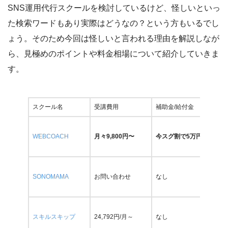
ァクログ（
faclog.jp
）」を立上げ、創業1年3か月で東証グロース上場
SNS運用代行スクールを検討しているけど、怪しいといっ
企業（株式会社アイズ：5242）へ売却。SEO・広告運用・SNS・MA
た検索ワードもあり実際はどうなの？という方もいるでし
ツールを組み合わせたフルファネルのマーケティング設計が専門。
ょう。そのため今回は怪しいと言われる理由を解説しなが
ITスクール口コミ・比較サイト「リスログ」の運営を通じて200社以
ら、見極めのポイントや料金相場について紹介していきま
上のITスクールを調査しており、Webマーケティングスクールについ
ては教育内容の実務への直結度・数値で語れるか否かを軸に評価して
す。
います。
経歴
スクール名
受講費用
補助金/給付金
2016年｜スマートキャンプ株式会社 メディア事業部 ビジネ
WEBCOACH
月々9,800円〜
今スグ割で5万円割引
ス統括｜BtoBマーケ立上げ・リード0→100件/月・売上0→二
桁億
2022年｜ステップ・アラウンド株式会社 執行役員CMO｜
SONOMAMA
お問い合わせ
なし
orend.jp立上げ・月間トラフィック20万・売上1億円規模
2024年｜rimad株式会社 代表取締役｜faclog.jp立上げ・1年3
スキルスキップ
24,792円/月～
なし
か月で東証グロース上場企業へ売却