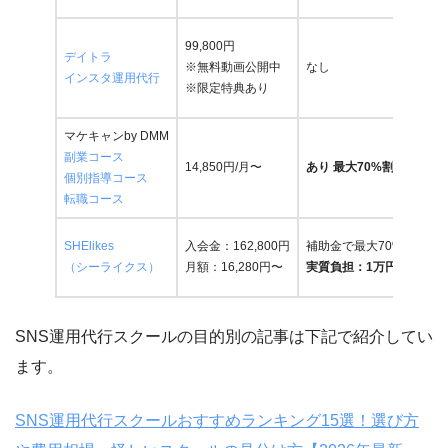
2025年｜reslog株式会社 代表取締役
99,800円
デイトラ
※無料動画公開中
なし
2026年〜｜個人開発者・マイクロSaaS開発中
インスタ運用代行
※限定特典あり
マーケティング実績
マケキャンby DMM
副業コース
14,850円/月〜
あり 最大70%割引
個別指導コース
BOXIL：BtoBマーケ立上げ、リード獲得
0→100件/月以上
、
転職コース
売上
0→二桁億円成長
SHElikes
入会金：162,800円
補助金で最大70%OFF
（シーライクス）
月額：16,280円〜
実質負担：1万円/月〜
orend.jp：SEOメディア0から立上げ、
月間トラフィック20
万・売上1億円規模
SNS運用代行スクールの目的別の記事は下記で紹介してい
faclog.jp
：創業
1年3か月で東証グロース上場企業（アイズ：
ます。
5242）へ売却
広告運用：自社月額30万円前後 / 業務委託マネジメント月額
SNS運用代行スクールおすすめランキング15選！選び方
100〜200万円規模