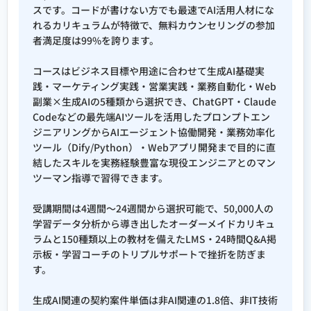
スです。コードが書けない方でも最速でAI活用人材にな
プロンプトエンジニアリング実務
れるカリキュラムが特徴で、無料カウンセリングの参加
者満足度は99%を誇ります。
生成AI導入設計・ROI測定・ガバ
ナンス
コースはビジネス目標や用途に合わせて生成AI基礎実
践・マーケティング実践・営業実践・業務自動化・Web
AIエージェントを活用した業務自
副業×生成AIの5種類から選択でき、ChatGPT・Claude
Codeなどの最先端AIツールを活用したプロンプトエン
動化設計
ジニアリングからAIエージェント協働開発・業務効率化
生成AIリスク管理（著作権・情報
ツール（Dify/Python）・Webアプリ開発まで目的に直
結したスキルを実務経験豊富な現役エンジニアとのマン
漏洩・ハルシネーション対策）
ツーマン指導で習得できます。
AI×マーケティングの実務活用
受講期間は4週間〜24週間から選択可能で、50,000人の
（SEO・データ分析・広告運用）
学習データ分析から導き出したオーダーメイドカリキュ
ラムと150種類以上の教材を備えたLMS・24時間Q&A掲
使用AIツール
示板・学習コーチのトリプルサポートで挫折を防ぎま
す。
Claude / Claude Code / ChatGPT / Gemini /
Genspark
生成AI関連の契約案件単価は非AI関連の1.8倍、非IT技術