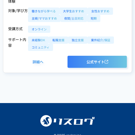
体験
対象/学び方
働きながら学べる
大学生おすすめ
女性おすすめ
主婦/ママおすすめ
夜間/土日対応
短期
受講方式
オンライン
サポート内
未経験OK
転職支援
独立支援
案件紹介/保証
容
コミュニティ
詳細へ
公式サイト