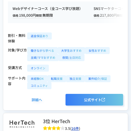
Webデザイナーコース（全コース学び放題）
SNSマーケターコース
198,000円
無期限
217,800円
無期
価格
期間
価格
期間
割引・無料
返金保証あり
体験
対象/学び方
働きながら学べる
大学生おすすめ
女性おすすめ
主婦/ママおすすめ
夜間/土日対応
受講方式
オンライン
サポート内
未経験OK
転職支援
独立支援
案件紹介/保証
容
コミュニティ
詳細へ
公式サイト
3位 HerTech
3.5(
16件
)