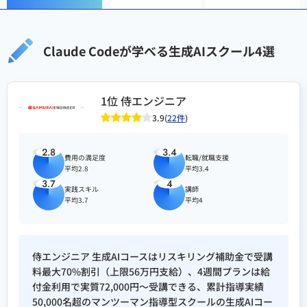
マーケティングデータ分析の自動
化で
作業時間70%削減
Claude Codeが学べる生成AIスクール4選
バイブコーディングによる
マイク
ロSaaS開発
（MVP構築中・特許
1位 侍エンジニア
出願準備中）
3.9(
22件
)
ITスクール口コミ・比較サイト
2.8
3.4
費用の満足度
転職/就職支援
「リスログ」で
200社以上のITス
平均2.8
平均3.4
クールを調査
（生成AI系30社以
3.7
4
実践スキル
講師
上）
平均3.7
平均4
得意領域
侍エンジニア 生成AIコースはリスキリング補助金で受講
料最大70%割引（上限56万円支給）、4週間プランは給
生成AIスクールの教育品質・カリ
付金利用で実質72,000円〜受講できる、累計指導実績
キュラム評価
50,000名超のマンツーマン指導型スクールの生成AIコー