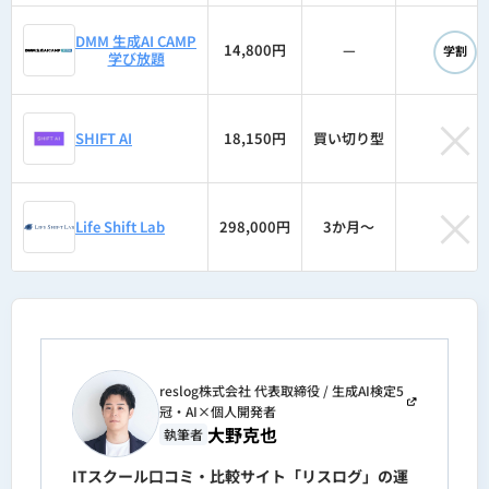
◯
DMM 生成AI CAMP
14,800円
—
学割
学び放題
×
SHIFT AI
18,150円
買い切り型
×
Life Shift Lab
298,000円
3か月〜
reslog株式会社 代表取締役 / 生成AI検定5
冠・AI×個人開発者
大野克也
執筆者
ITスクール口コミ・比較サイト「リスログ」の運