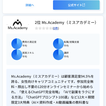
団法人 日本AIスキル認定協会）
詳細へ
公式サイト
合格証
生成AIリスク管理者検定（一般社
2位 Ms.Academy（ミスアカデミー）
団法人 日本AIスキル認定協会）
(
0件
)
合格証
費用の満足度
転職/就職支援
バイブコーディング検定（一般社
平均
平均
団法人 日本AIスキル認定協会）
実践スキル
講師
平均
平均
合格証
Web解析士（一般社団法人 ウェ
ブ解析士協会）
Ms.Academy（ミスアカデミー）は顧客満足度94.5%を
誇る、女性向けキャリアコミュニティです。参加完全無
料・顔出し不要の120分オンラインセミナーから始めら
れ、「使えるChatGPT完全攻略」「AIで副業をラクにす
る方法」「ChatGPTプロンプト100選」など12大＋期間
限定3大特典（AI×資料作成・AI動画編集の教科書な