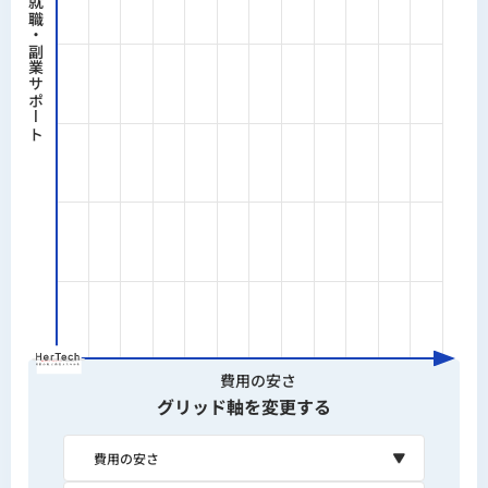
転職や就職・副業サポート
のMVP構築中（特許出願準備中）。
「実際に使って分かること」を軸に、生成AIスク
ールの教育内容が実務にどう繋がるかを評価して
います。
経歴
2016年｜スマートキャンプ株式
会社 メディア事業部 ビジネス統
括
2022年｜ステップ・アラウンド
株式会社 執行役員CMO
費用の安さ
2024年｜rimad株式会社 代表取
グリッド軸を変更する
締役（2025年に株式会社アイズ
（東証グロース：5242）へ売
却）