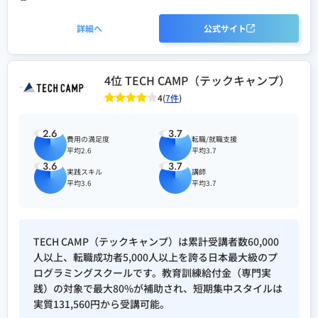
詳細へ
公式サイト
4位 TECH CAMP（テックキャンプ）
4(
7件
)
2.6
3.7
費用の満足度
転職/就職支援
平均2.6
平均3.7
3.6
3.7
実践スキル
講師
平均3.6
平均3.7
TECH CAMP（テックキャンプ）は累計受講者数60,000
人以上、転職成功者5,000人以上を誇る日本最大級のプ
ログラミングスクールです。教育訓練給付金（専門実
践）の対象で最大80%が補助され、短期集中スタイルは
実質131,560円から受講可能。