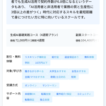
者でも生成AI活用で契約件数が6.8倍になるというデー
使用マーケティング・分析ツール
タもあり、「AI活用者と非活用者で業務の質と生産性に
Google Analytics / Ptengine / AD EBiS /
3倍以上の差がつく」時代に対応するスキルを最短距離
Similarweb / Semrush / Ahrefs / Search
で身につけたい方に特に向いているスクールです。
Console / Ubersuggest / MOZ / Power BI /
Looker Studio / User Insight / Clarity /
HubSpot Marketing Hub / Pardot
生成AI基礎実践コース（4週間プラン）
副業スタートコース（1
保有資格
72,000円※1
4週間
104,400円※1
価格
期間
価格
期間
AIスキル検定 初級（一般社団法
割引・無料
リスキリング補助金
給付金
返金保証あり
無料体験
体験
人 日本AIスキル認定協会）
合格
学割
10万円以下
証
対象/学び方
働きながら学べる
大学生おすすめ
女性おすすめ
主婦/ママおすすめ
夜間/土日対応
短期
生成AI導入実務者検定（一般社団
受講方式
法人 日本AIスキル認定協会）
合
オンライン
マンツーマン
格証
サポート内
未経験OK
転職支援
案件紹介/保証
コミュニティ
容
転職保証
独立支援
AIエージェント活用検定（一般社