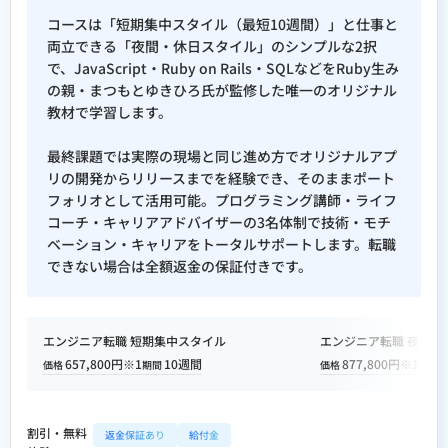
コースは「短期集中スタイル（最短10週間）」と仕事と
両立できる「夜間・休日スタイル」のシンプルな2択
で、JavaScript・Ruby on Rails・SQLなどをRuby生み
の親・まつもとゆきひろ氏が監修した唯一のオリジナル
教材で学習します。
最終課題では実際の現場と同じ進め方でオリジナルアプ
リの開発からリリースまでを経験でき、そのままポート
フォリオとして活用可能。プログラミング講師・ライフ
コーチ・キャリアアドバイザーの3名体制で技術・モチ
ベーション・キャリアをトータルサポートします。転職
できない場合は全額返金の保証付きです。
エンジニア転職 短期集中スタイル
エンジニア転職 夜間・
657,800円※1
10週間
877,800円※1
価格
期間
価格
期間
割引・無料
返金保証あり
給付金