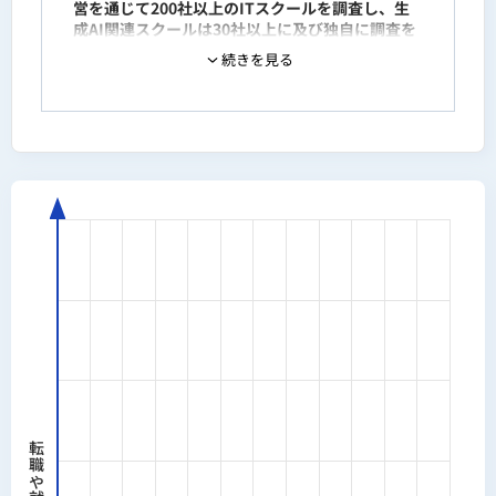
営を通じて200社以上のITスクールを調査し、生
成AI関連スクールは30社以上に及び独自に調査を
実施。
続きを見る
日本AIスキル認定協会が主催するAI関連検定（AI
スキル検定初級・生成AI導入実務者検定・AIエー
ジェント活用検定・生成AIリスク管理者検定・バ
イブコーディング検定）の全5検定に合格し、AIリ
テラシー・導入実務・エージェント活用・リスク
管理・バイブコーディングの全領域を体系的に習
得。
自身の事業運営においてもClaude・Claude
Code・ChatGPT・Gemini・Gensparkを日常的
に活用。生成AIを活用した市場調査・分析・
PRD（Product Requirements Document）・事
業計画を作成し、創業融資で2,000万円の融資を
受ける。
事業計画や市場調査の作業時間を従来比1/3に圧
縮・AI×Webデザインで月間の50万円を削減・マ
ーケティングデータ分析を自動化して70%削減を
実現。現在はバイブコーディングでマイクロSaaS