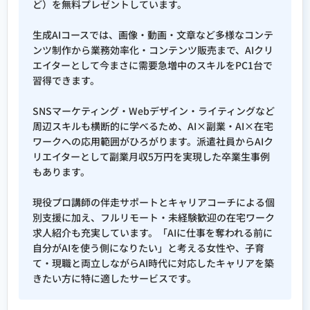
ど）を無料プレゼントしています。
生成AIコースでは、画像・動画・文章など多様なコンテ
ンツ制作から業務効率化・コンテンツ販売まで、AIクリ
エイターとして今まさに需要急増中のスキルをPC1台で
習得できます。
SNSマーケティング・Webデザイン・ライティングなど
周辺スキルも横断的に学べるため、AI×副業・AI×在宅
ワークへの応用範囲がひろがります。派遣社員からAIク
リエイターとして副業月収5万円を実現した卒業生事例
もあります。
現役プロ講師の伴走サポートとキャリアコーチによる個
別支援に加え、フルリモート・未経験歓迎の在宅ワーク
求人紹介も充実しています。「AIに仕事を奪われる前に
自分がAIを使う側になりたい」と考える女性や、子育
て・現職と両立しながらAI時代に対応したキャリアを築
きたい方に特に適したサービスです。