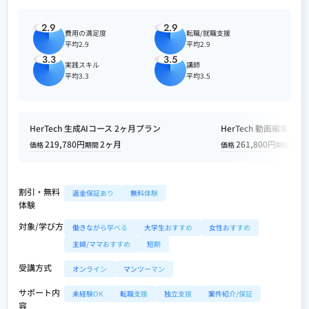
2.9
2.9
費用の満足度
転職/就職支援
平均2.9
平均2.9
3.3
3.5
実践スキル
講師
平均3.3
平均3.5
HerTech 生成AIコース 2ヶ月プラン
HerTech 動画編集コ
219,780円
2ヶ月
261,800円
3ヶ
価格
期間
価格
期間
割引・無料
返金保証あり
無料体験
体験
対象/学び方
働きながら学べる
大学生おすすめ
女性おすすめ
主婦/ママおすすめ
短期
受講方式
オンライン
マンツーマン
サポート内
未経験OK
転職支援
独立支援
案件紹介/保証
容