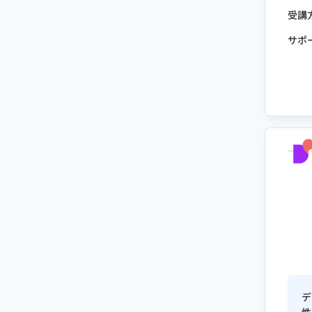
受講
サポ
デ