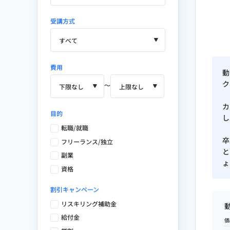
受講方式
費用
動
ク
〜
カ
目的
し
転職/就職
卒
フリーランス/独立
と
副業
ょ
資格
割引キャンペーン
リスキリング補助金
給付金
価