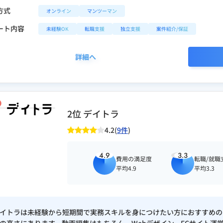
方式
オンライン
マンツーマン
ート内容
未経験OK
転職支援
独立支援
案件紹介/保証
詳細へ
2位 デイトラ
4.2(
9件
)
4.9
3.3
費用の満足度
転職/就職
平均4.9
平均3.3
イトラは未経験から短期間で実務スキルを身につけたい方におすすめの