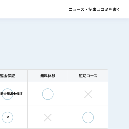
ニュース・記事
口コミを書く
返金保証
無料体験
短期コース
◯
◯
×
日間全額返金保証
◯
×
◯
✕