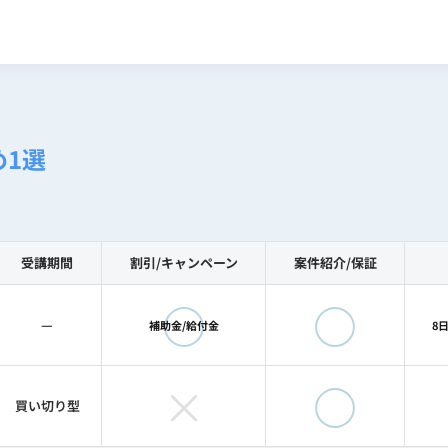
1選
受講期間
割引/
キャンペーン
案件紹介/
保証
◯
◯
—
補助金/給付金
8
×
◯
買い切り型