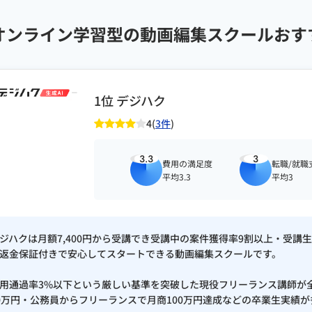
オンライン学習型の動画編集スクールおす
1位 デジハク
4(
3件
)
3.3
3
費用の満足度
転職/就職
平均3.3
平均3
ジハクは月額7,400円から受講でき受講中の案件獲得率9割以上・受講生満
返金保証付きで安心してスタートできる動画編集スクールです。
用通過率3%以下という厳しい基準を突破した現役フリーランス講師が
0万円・公務員からフリーランスで月商100万円達成などの卒業生実績