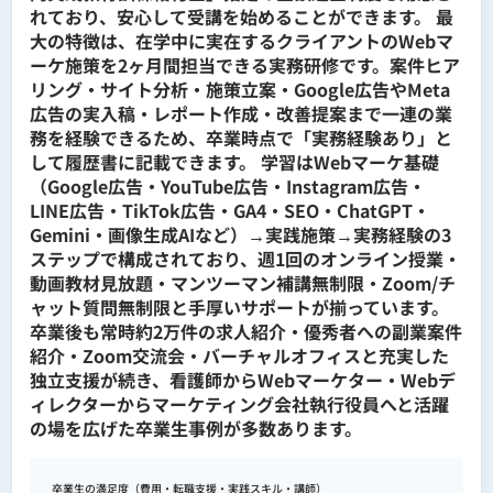
れており、安心して受講を始めることができます。 最
大の特徴は、在学中に実在するクライアントのWebマ
ーケ施策を2ヶ月間担当できる実務研修です。案件ヒア
リング・サイト分析・施策立案・Google広告やMeta
広告の実入稿・レポート作成・改善提案まで一連の業
務を経験できるため、卒業時点で「実務経験あり」と
して履歴書に記載できます。 学習はWebマーケ基礎
（Google広告・YouTube広告・Instagram広告・
LINE広告・TikTok広告・GA4・SEO・ChatGPT・
Gemini・画像生成AIなど）→実践施策→実務経験の3
ステップで構成されており、週1回のオンライン授業・
動画教材見放題・マンツーマン補講無制限・Zoom/チ
ャット質問無制限と手厚いサポートが揃っています。
卒業後も常時約2万件の求人紹介・優秀者への副業案件
紹介・Zoom交流会・バーチャルオフィスと充実した
独立支援が続き、看護師からWebマーケター・Webデ
ィレクターからマーケティング会社執行役員へと活躍
の場を広げた卒業生事例が多数あります。
卒業生の満足度（費用・転職支援・実践スキル・講師）