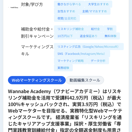
対象/学び方
働きながら学べる
大学生おすすめ
女性おすすめ
主婦/ママおすすめ
夜間/土日対応
補助金や給付金・
リスキリング補助金
給付金
学割
割引キャンペーン
10万円以下
返金保証あり
無料体験
マーケティングス
リスティング広告（Google/Yahoo/Microsoft）
キル
SNS（Facebook/Instagram/Meta）
マーケティング戦略
データ分析
実務経験
Webマーケティングスクール
動画編集スクール
Wannabe Academy（ワナビーアカデミー）はリスキ
リング補助金を活用で受講料42.9万円（税込）が最大
100%キャッシュバックされ、実質3.9万円（税込）で
Webマーケターを目指せる、実務特化型Webマーケテ
ィングスクールです。 経済産業省「リスキリングを通
じたキャリアアップ支援事業」採択・厚生労働省「専
門実践教育訓練給付金」指定の全額返金制度も用意さ