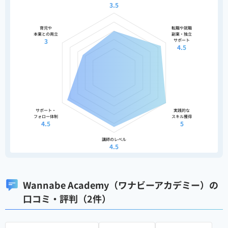
3.5
育児や
転職や就職
本業との両立
副業・独立
3
サポート
4.5
サポート・
実践的な
フォロー体制
スキル獲得
4.5
5
講師のレベル
4.5
Wannabe Academy（ワナビーアカデミー）の
口コミ・評判（2件）