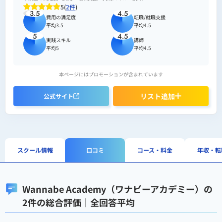
5(
2件
)
3.5
4.5
費用の満足度
転職/就職支援
平均3.5
平均4.5
5
4.5
実践スキル
講師
平均5
平均4.5
本ページにはプロモーションが含まれています
リスト追加
公式サイト
スクール情報
口コミ
コース・料金
年収・転
Wannabe Academy（ワナビーアカデミー）の
2件の総合評価｜全回答平均