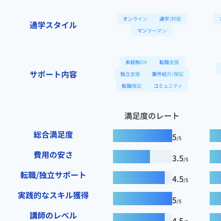
オンライン
通学/対面
通学スタイル
マンツーマン
未経験OK
転職支援
サポート内容
独立支援
案件紹介/保証
転職保証
コミュニティ
満足度のレート
総合満足度
5
/5
費用の安さ
3.5
/5
転職/独立サポート
4.5
/5
実践的なスキル獲得
5
/5
講師のレベル
4.5