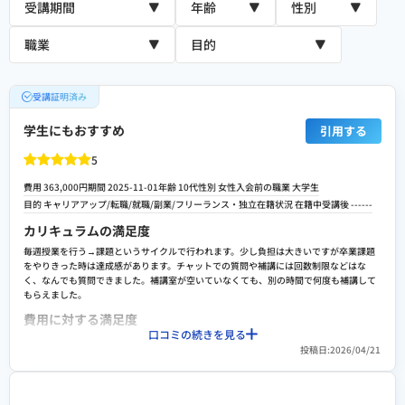
受講証明済み
学生にもおすすめ
引用する
5
費用 363,000円
期間 2025-11-01
年齢 10代
性別 女性
入会前の職業 大学生
目的
キャリアアップ
/
転職/就職
/
副業
/
フリーランス・独立
在籍状況 在籍中
受講後
------
カリキュラムの満足度
毎週授業を行う→課題というサイクルで行われます。少し負担は大きいですが卒業課題
をやりきった時は達成感があります。チャットでの質問や補講には回数制限などはな
く、なんでも質問できました。補講室が空いていなくても、別の時間で何度も補講して
もらえました。
費用に対する満足度
口コミの続きを見る
費用は決して安くは無いですが、マーケティングスクールの中では平均といった印象で
投稿日:2026/04/21
す。また、リスキリング制度を利用することができれば半額または全額キャッシュバッ
クも可能でした。その場合広告の運用費用は自己負担となりました。
転職や就職/副業・独立サポートの満足度