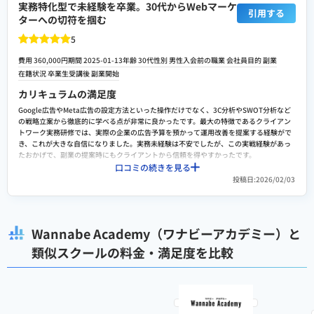
実務特化型で未経験を卒業。30代からWebマーケ
キャリアサポートの面談も回数制限等なく可能で、案件も定期的に配信されている印象
引用する
ターへの切符を掴む
です。クライアントワークに参加することもできるので卒業後すぐに必要なスキルが身
につきます。卒業後はWannabeplusの会員になればさらに手厚いサポートや、案件の紹
5
介等があります。
スクールへの改善ポイント
費用 360,000円
期間 2025-01-13
年齢 30代
性別 男性
入会前の職業 会社員
目的
副業
在籍状況 卒業生
受講後
副業開始
特に不満、デメリット等はありません。強いて言うなら課題が多いのでプライベートと
の両立が難しいことです。1度課題を貯めてしまったら大変です。しかし、その分実力や
カリキュラムの満足度
経験がどんどんついて行くように思いました。授業日に都合がつかなくてもアーカイブ
動画などもあります。
Google広告やMeta広告の設定方法といった操作だけでなく、3C分析やSWOT分析など
の戦略立案から徹底的に学べる点が非常に良かったです。最大の特徴であるクライアン
検討者向けにおすすめポイント
トワーク実務研修では、実際の企業の広告予算を預かって運用改善を提案する経験がで
き、これが大きな自信になりました。実務未経験は不安でしたが、この実戦経験があっ
全体を通して大満足です。上手く進められなくても、休学や延長サポート等もあるので
たおかげで、副業の提案時にもクライアントから信頼を得やすかったです。
確実に進められます。授業外の補講や補講室以外の時間でも補講をしていただけたのが
口コミの続きを見る
ありがたかったてす。
費用に対する満足度
投稿日:2026/02/03
授業料は約36万円と、Webデザインスクール等と同等ですが、実務研修が含まれている
点で圧倒的にコスパが高いと感じます。独学では絶対に触れることができない生のアカ
ウントデータを扱えるのは価値があると感じます。また、補講が何度でも無料で受けら
れるため、理解が追いつかなかった回も、しっかりと復習してリカバリーできたのが助
Wannabe Academy（ワナビーアカデミー）と
かりました。
類似スクールの料金・満足度を比較
転職や就職/副業・独立サポートの満足度
案件紹介の質が非常に高いです。提携先企業の案件に挑戦できるだけでなく、副業とし
て最初の案件を獲得するための提案資料作成をメンターがマンツーマンで添削してくれ
ました。また、職務経歴書に書く内容も具体的に書けるようアドバイスをもらえたのが
転職活動においても大きな武器になっています。