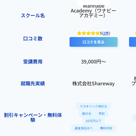
スクールへの改善ポイント
Wannabe
Academy（ワナビー
ライブ授業が週1回決まった時間にあるため、どうしても急な仕事などで出席できないこ
スクール名
アカデミー）
とがありました。録画視聴も可能ですが、やはりリアルタイムの質疑応答に価値がある
ため、振替授業の枠がもう少し多いとありがたいと思います。また、カリキュラムが非
常に濃厚なので、3ヶ月間はかなりハードに過ごすことになります。
5(
2件
)
検討者向けにおすすめポイント
口コミ数
ただ知識を得るだけでなく、実際に仕事ができるようになりたいという方に、間違いな
口コミを見る
く1番の選択肢です。少人数制で講師との距離も近いため、仕事と家庭を両立させながら
確実にステップアップしたい方に最適です。
受講費用
39,000円〜
就職先実績
株式会社Shareway
プ
リスキリング補助金
割引キャンペーン・無料体
給付金
学割
験
10万円以下
返金保証あり
無料体験