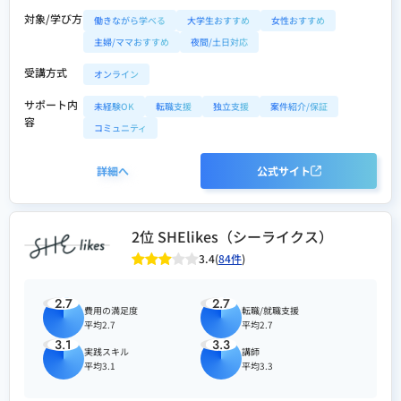
対象/学び方
働きながら学べる
大学生おすすめ
女性おすすめ
主婦/ママおすすめ
夜間/土日対応
受講方式
オンライン
サポート内
未経験OK
転職支援
独立支援
案件紹介/保証
容
コミュニティ
詳細へ
公式サイト
2位 SHElikes（シーライクス）
3.4(
84件
)
2.7
2.7
費用の満足度
転職/就職支援
平均2.7
平均2.7
3.1
3.3
実践スキル
講師
平均3.1
平均3.3