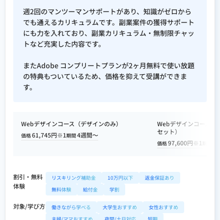
週2回のマンツーマンサポートがあり、知識がゼロから
でも通えるカリキュラムです。副業案件の獲得サポート
にも力を入れており、副業カリキュラム・無制限チャッ
トなど充実した内容です。
またAdobe コンプリートプランが2ヶ月無料で使い放題
の特典もついているため、価格を抑えて受講ができま
す。
Webデザインコース（デザインのみ）
Webデザインコース（
セット）
61,745円※1
4週間〜
価格
期間
97,600円※1
8
価格
期間
割引・無料
リスキリング補助金
10万円以下
返金保証あり
体験
無料体験
給付金
学割
対象/学び方
働きながら学べる
大学生おすすめ
女性おすすめ
主婦/ママおすすめ
夜間/土日対応
短期