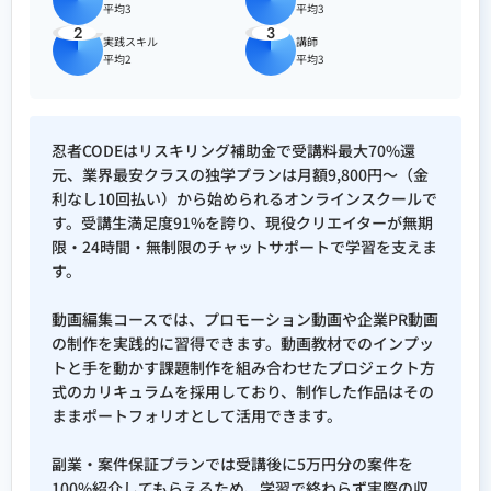
平均3
平均3
2
3
実践スキル
講師
平均2
平均3
忍者CODEはリスキリング補助金で受講料最大70%還
元、業界最安クラスの独学プランは月額9,800円〜（金
利なし10回払い）から始められるオンラインスクールで
す。受講生満足度91%を誇り、現役クリエイターが無期
限・24時間・無制限のチャットサポートで学習を支えま
す。
動画編集コースでは、プロモーション動画や企業PR動画
の制作を実践的に習得できます。動画教材でのインプッ
トと手を動かす課題制作を組み合わせたプロジェクト方
式のカリキュラムを採用しており、制作した作品はその
ままポートフォリオとして活用できます。
副業・案件保証プランでは受講後に5万円分の案件を
100%紹介してもらえるため、学習で終わらず実際の収