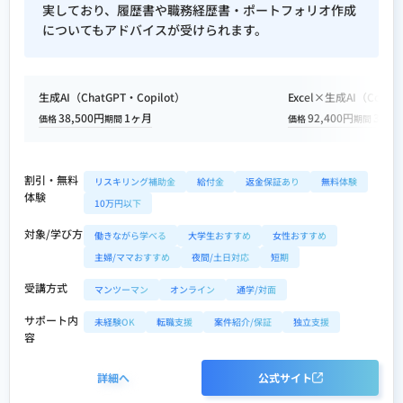
実しており、履歴書や職務経歴書・ポートフォリオ作成
についてもアドバイスが受けられます。
生成AI（ChatGPT・Copilot）
Excel×生成AI（Copilo
38,500円
1ヶ月
92,400円
3ヶ月
価格
期間
価格
期間
割引・無料
リスキリング補助金
給付金
返金保証あり
無料体験
体験
10万円以下
対象/学び方
働きながら学べる
大学生おすすめ
女性おすすめ
主婦/ママおすすめ
夜間/土日対応
短期
受講方式
マンツーマン
オンライン
通学/対面
サポート内
未経験OK
転職支援
案件紹介/保証
独立支援
容
詳細へ
公式サイト