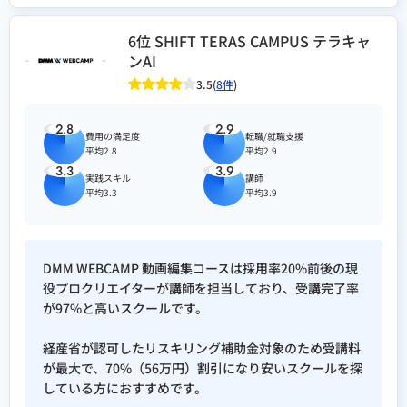
6位 SHIFT TERAS CAMPUS テラキャ
ンAI
3.5(
8件
)
2.8
2.9
費用の満足度
転職/就職支援
平均2.8
平均2.9
3.3
3.9
実践スキル
講師
平均3.3
平均3.9
DMM WEBCAMP 動画編集コースは採用率20%前後の現
役プロクリエイターが講師を担当しており、受講完了率
が97%と高いスクールです。
経産省が認可したリスキリング補助金対象のため受講料
が最大で、70%（56万円）割引になり安いスクールを探
している方におすすめです。