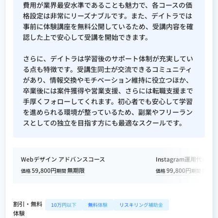
費用が業界最安水準であることも魅力で、各コースの価
格設定は非常にリーズナブルです。また、デイトラでは
事前に体験講座を無料公開しているため、受講内容を確
認した上で安心して受講を開始できます。
さらに、デイトラは学習後のサポート体制が充実してい
る点も特徴です。受講生同士が交流できるコミュニティ
があり、情報交換やモチベーション維持に役立つほか、
卒業後には案件獲得や営業支援、さらには転職支援まで
手厚くフォローしてくれます。初心者でも安心して学習
を進められる環境が整っているため、副業やフリーラン
スとしての独立を目指す方にも最適なスクールです。
Webデザイン アドバンスコース
Instagram運用代行
59,800円
無期限
99,800円
無期
価格
期間
価格
期間
割引・無料
10万円以下
無料体験
リスキリング補助金
体験