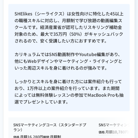
SHElikes（シーライクス）は女性向けに特化した45以上
の職種スキルに対応し、月額制で学び放題の動画編集ス
クールです。経済産業省が認可したリスキリング補助金
対象のため、最大で35万円（50%）がキャッシュバック
されるので、安く受講したい方におすすめです。
カリキュラムではSNS動画制作やYoutube編集があり、
他にもWebデザインやマーケティング・ライティングと
いった周辺スキルを身に着けれるのが強みです。
しっかりとスキルを身に着けた方には案件紹介も行って
おり、1万件以上の案件紹介を行っています。また期間
によっては無料体験レッスンの参加でMacBook Proも抽
選でプレゼントしています。
SNSマーケティングコース（スタンダードプ
SNSマーケティングコ
ラン）
月額10,780円
価格
期間
月額16,280円
月額制
価格
期間