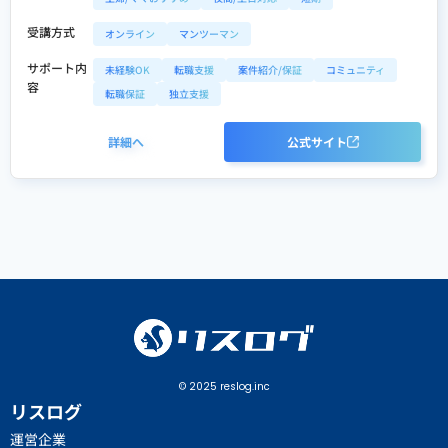
受講方式
オンライン
マンツーマン
サポート内
未経験OK
転職支援
案件紹介/保証
コミュニティ
容
転職保証
独立支援
詳細へ
公式サイト
© 2025 reslog.inc
リスログ
運営企業