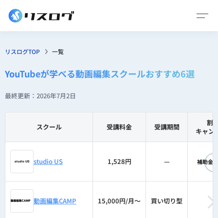
リスログTOP
一覧
YouTubeが学べる動画編集スクールおすすめ6選
最終更新：2026年7月2日
割引
スクール
受講料金
受講期間
キャン
studio US
1,528円
—
補助金/
動画編集CAMP
15,000円/月〜
買い切り型