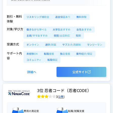
割引・無料
リスキリング補助金
返金保証あり
無料体験
体験
対象/学び方
働きながら学べる
大学生おすすめ
女性おすすめ
主婦/ママおすすめ
夜間/土日対応
短期
受講方式
オンライン
通学/対面
サブスク/月額制
マンツーマン
サポート内
未経験OK
転職支援
独立支援
案件紹介/保証
容
コミュニティ
転職保証
詳細へ
公式サイト
3位 忍者コード（忍者CODE）
3(
1件
)
3
3
費用の満足度
転職/就職支援