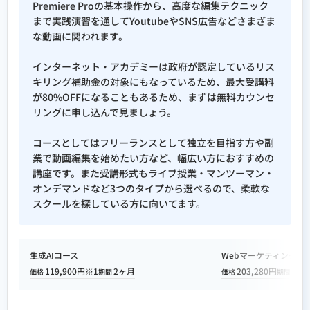
Premiere Proの基本操作から、高度な編集テクニック
まで実践演習を通してYoutubeやSNS広告などさまざま
な動画に関われます。
インターネット・アカデミーは政府が認定しているリス
キリング補助金の対象にもなっているため、最大受講料
が80%OFFになることもあるため、まずは無料カウンセ
リングに申し込んで見ましょう。
コースとしてはフリーランスとして独立を目指す方や副
業で動画編集を始めたい方など、幅広い方におすすめの
講座です。また受講形式もライブ授業・マンツーマン・
オンデマンドなど3つのタイプから選べるので、柔軟な
スクールを探している方に向いてます。
生成AIコース
Webマーケティングコ
119,900円※1
2ヶ月
203,280円
2ヶ
価格
期間
価格
期間