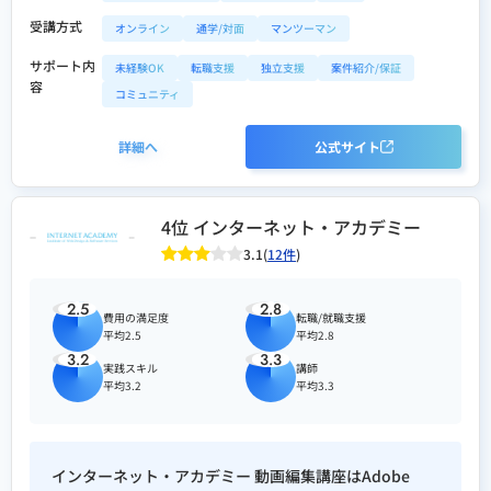
受講方式
オンライン
通学/対面
マンツーマン
サポート内
未経験OK
転職支援
独立支援
案件紹介/保証
容
コミュニティ
詳細へ
公式サイト
4位 インターネット・アカデミー
3.1(
12件
)
2.5
2.8
費用の満足度
転職/就職支援
平均2.5
平均2.8
3.2
3.3
実践スキル
講師
平均3.2
平均3.3
インターネット・アカデミー 動画編集講座はAdobe