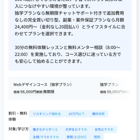
入につなげやすい環境が整っています。
独学プランなら無期限チャットサポート付きで追加費用
なしの完全買い切り型、副業・案件保証プランなら月額
24,400円〜（金利なし20回払い）とライフスタイルに合
わせてプランを選択できます。
30分の無料体験レッスンと無料メンター相談（8:00〜
22:00）を実施しており、コース選びに迷っている方で
も安心して始めることができます。
Webデザインコース（独学プラン）
独学プラン
98,000円
無期限
98,000円
無期
価格
期間
価格
期間
割引・無料
リスキリング補助金
10万円以下
無料体験
体験
対象/学び方
働きながら学べる
大学生おすすめ
女性おすすめ
主婦/ママおすすめ
夜間/土日対応
短期