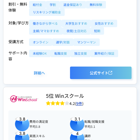
割引・無料
給付金
学割
返金保証あり
無料体験
体験
リスキリング補助金
対象/学び方
働きながら学べる
大学生おすすめ
女性おすすめ
主婦/ママおすすめ
夜間/土日対応
短期
受講方式
オンライン
通学/対面
マンツーマン
サポート内
未経験OK
転職支援
独立支援
案件紹介/保証
容
詳細へ
公式サイト
5位 Winスクール
4.2(
9件
)
3.8
3.1
費用の満足度
転職/就職支援
平均3.8
平均3.1
3.8
4
実践スキル
講師