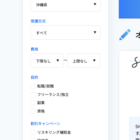
Webサイト・SEOメディアのデ
使用ツール
受講方式
グラフィック：Photoshop / Illus
費用
ワイヤーフレーム：Figma / Miro
〜
デザイン：Canva / Adobe Expre
目的
HP作成：WordPress / Studio
転職/就職
フリーランス/独立
使用マーケティング・分析ツール
副業
Google Analytics / Ptengine / AD EBiS
資格
Studio / User Insight / Clarity / HubS
割引キャンペーン
S
保有資格
リスキリング補助金
す