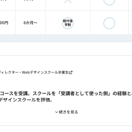
◯
◯
給付金
800円
6か月〜
学割
Webディレクター・Webデザインスクール卒業生
インコースを受講。スクールを「受講者として使った側」の経験と
デザインスクールを評価。
続きを見る
oshop・Canvaを活用した広告・バナー制作に従事。その後Web
NSクリエイティブの制作に関わる。