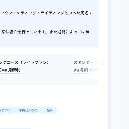
ザインやマーケティング・ライティングといった周辺ス
の案件紹介を行っています。また期間によっては無
ィングコース（ライトプラン）
スタンダードプラン
円
月額制
月額16,280円〜
1ヶ月
期間
価格
期間
おすすめ
夜間/土日対応
短期