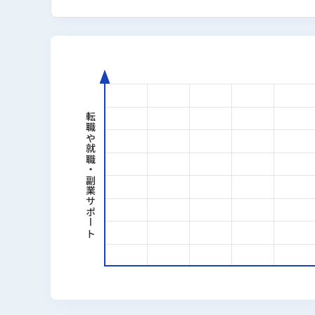
ベンチャー企業の執行役員CMOではUI
Webサイト・LPなど30本以上。自社では
デザインで、LP・Webサイトの要件定
ITスクール口コミ・比較サイト「リスロ
に現場で通用するか」をディレクター目
経歴
転職や就職・副業サポート
2013年｜KENスクール Web
2016年｜スマートキャンプ株式
2022年｜ステップ・アラウンド
2024年｜rimad株式会社 代
2025年｜reslog株式会社 代表
2026年〜｜個人開発者・マイクロ