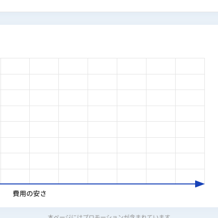
/UX設計・ワイヤーフレーム作成・要件定義などディレクショ
reslog.jp
/ faclog.jpをはじめ複数サイトのアートディレク
義からデザインまでを1人で完結。
グ」の運営を通じて200社以上のITスクールを調査しており、
線で評価しています。
デザインコース受講（大学在学中）
会社 メディア事業部 ビジネス統括
株式会社 執行役員CMO（Webメディアの要件定義・UI/
表取締役（2025年に株式会社アイズ（東証グロース：5242）
取締役
費用の安さ
SaaS開発中
本ページにはプロモーションが含まれています