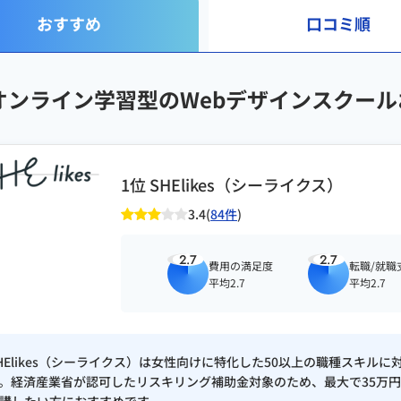
ィレクション
おすすめ
口コミ順
オンライン学習型のWebデザインスクー
trator
1位 SHElikes（シーライクス）
ss
3.4(
84件
)
2.7
2.7
費用の満足度
転職/就職
平均2.7
平均2.7
 / Similarweb / Semrush / Ahrefs / Search Console / Ubers
pot Marketing Hub / Pardot
HElikes（シーライクス）は女性向けに特化した50以上の職種スキ
。経済産業省が認可したリスキリング補助金対象のため、最大で35万円