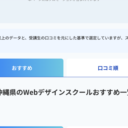
クターとして）
校以上のデータと、受講生の口コミを元にした基準で選定していますが、
log.co.jp
/
faclog.jp
/
faclog.jp/factoring-bulk-estimat
おすすめ
口コミ順
沖縄県のWebデザインスクールおすすめ一
・制作
の改善・要件定義
/ CRO