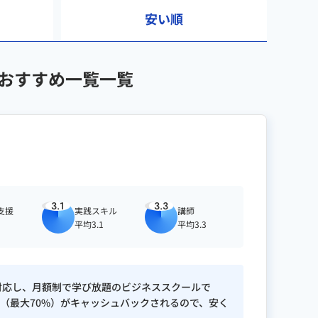
安い順
ルおすすめ一覧一覧
3.1
3.3
支援
実践スキル
講師
平均3.1
平均3.3
uggest / MOZ / Power BI / Looker
ルに対応し、月額制で学び放題のビジネススクールで
（最大70%）がキャッシュバックされるので、安く