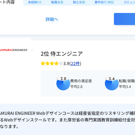
ート内容
未経験OK
転職支援
独立支援
案件紹介/保証
コミュ
詳細へ
2位 侍エンジニア
3.9(
22件
)
2.8
3.4
費用の満足度
転職/就
平均2.8
平均3.4
AMURAI ENGINEER Webデザインコースは経産省指定のリスキリン
るWebデザインスクールです。また厚労省の専門実践教育訓練給付金対
なります。