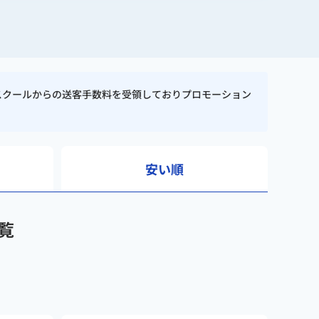
スクールからの送客手数料を受領しておりプロモーション
e-assessment
/
sotokuro.com
安い順
覧