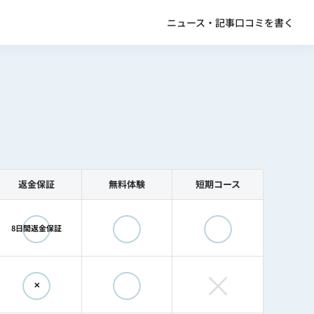
ニュース・記事
口コミを書く
返金保証
無料体験
短期コース
◯
◯
◯
8日間返金保証
◯
◯
×
✕