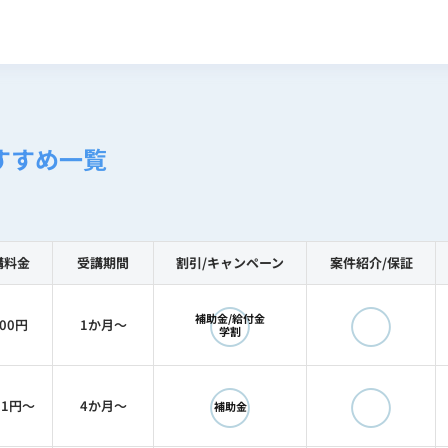
すすめ一覧
講料金
受講期間
割引/
キャンペーン
案件紹介/
保証
◯
◯
補助金/給付金
000円
1か月〜
学割
◯
◯
91円〜
4か月〜
補助金