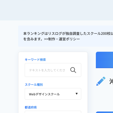
制作実績（ディレクター・アートディレ
Webサイト：10件以上
本ランキングはリスログが独自調査したスクール200
SEOメディア：5件以上
を含みます。>>
制作・運営ポリシー
LP：20本以上
主な関与サイト：
reslog.jp
/
res
キーワード検索
得意領域
スクール種別
LP（ランディングページ）設計
ワイヤーフレーム作成・UI/UX
Webディレクション / LPO / EFO 
都道府県