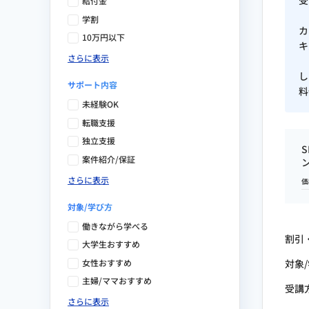
受
給付金
学割
Web解析士（一般社団法人 ウェ
カ
10万円以下
キ
AIスキル検定 初級（一般社団法
さらに表示
し
バイブコーディング検定（一般社
サポート内容
料
未経験OK
転職支援
独立支援
案件紹介/保証
さらに表示
価
対象/学び方
働きながら学べる
割引
大学生おすすめ
女性おすすめ
対象
主婦/ママおすすめ
受講
さらに表示