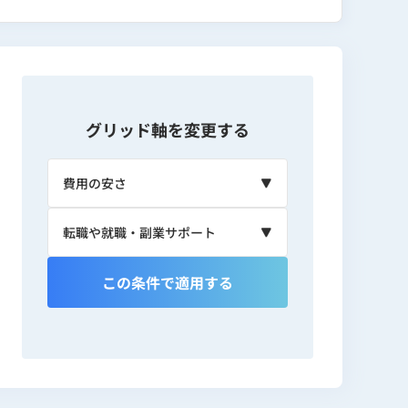
ン部門を管掌。これまで関与した制作物は
ターとして構築に従事。現在は生成AI×Web
Webデザインスクールについては「卒業後
グリッド軸を変更する
この条件で適用する
UX設計・ディレクション部門を管掌）
へ売却）