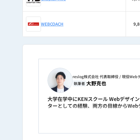
WEBCOACH
9,
reslog株式会社 代表取締役 / 現役
大野克也
執筆者
大学在学中にKENスクール Webデザ
ターとしての経験、両方の目線からWeb
新卒入社後はIllustrator・Phot
ィレクターとして、Webサイト・LP・S