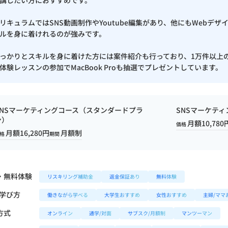
講したい方におすすめです。
ブ解析士協会）
リキュラムではSNS動画制作やYoutube編集があり、他にもWebデ
ルを身に着けれるのが強みです。
人 日本AIスキル認定協会）
合格証
っかりとスキルを身に着けた方には案件紹介も行っており、1万件以上
団法人 日本AIスキル認定協会）
合格証
体験レッスンの参加でMacBook Proも抽選でプレゼントしています。
SNSマーケティングコース（スタンダードプラ
SNSマーケテ
ン）
月額10,780
価格
月額16,280円
月額制
格
期間
・無料体験
リスキリング補助金
返金保証あり
無料体験
/学び方
働きながら学べる
大学生おすすめ
女性おすすめ
主婦/ママ
方式
オンライン
通学/対面
サブスク/月額制
マンツーマン