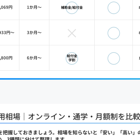
◯
◯
・制作
,069円
1か月〜
補助金/給付金
の改善・要件定義
×
◯
/ CRO
,933円〜
3か月〜
ィレクション
◯
◯
給付金
,800円
6か月〜
学割
trator
ss
費用相場｜オンライン・通学・月額制を比
感を把握しておきましょう。相場を知らないと「安い」「高い」
め、3種類に分けて整理します。