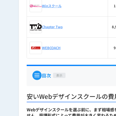
LP（ランディングページ）設計
Winスクール
1
ワイヤーフレーム作成・UI/UX
Webディレクション / LPO / EFO 
Chapter Two
8
Webサイト・SEOメディアのデ
WEBCOACH
9
使用ツール
グラフィック：Photoshop / Illus
目次
表示
ワイヤーフレーム：Figma / Miro
デザイン：Canva / Adobe Expre
安いWebデザインスクールの
HP作成：WordPress / Studio
Webデザインスクールを選ぶ前に、まず相場
使用マーケティング・分析ツール
せん。受講形式によって費用が大きく変わるた