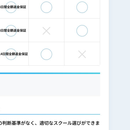
◯
◯
◯
8日間全額返金保証
◯
×
◯
8日間全額返金保証
◯
◯
×
14日間全額返金保証
較
の判断基準がなく、適切なスクール選びができま