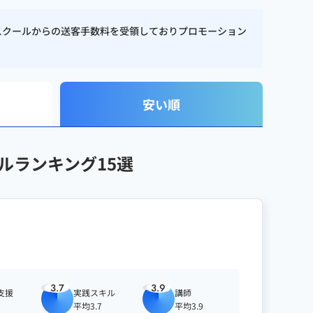
スクールからの送客手数料を受領しておりプロモーション
安い順
ルランキング15選
3.7
3.9
支援
実践スキル
講師
平均3.7
平均3.9