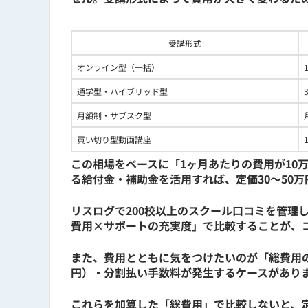
Google Analytics / Ptengine / AD EBiS
Studio / User Insight / Clarity / HubS
受講形式
保有資格
オンライン型（一括）
通学型・ハイブリッド型
Web解析士（一般社団法人 ウェ
月額制・サブスク型
買い切り型動画講座
AIスキル検定 初級（一般社団法
この相場をベースに「1ヶ月あたりの費用が10
バイブコーディング検定（一般社
る給付金・補助金を活用すれば、定価30〜50万
リスログで200校以上のスクール口コミを管理
費用×サポートの充実度」で比較することが、
また、費用とともに気をつけたいのが「総費用の罠」
円）・分割払い手数料が発生するケースがあり
これらを加算した「総費用」で比較しないと、