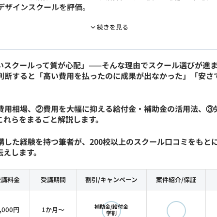
デザインスクールを評価。
続きを見る
oshop・Canvaを活用した広告・バナー制作に従事。その後Web
NSクリエイティブの制作に関わる。
/UX設計・ワイヤーフレーム作成・要件定義などディレクショ
いスクールって質が心配」——そんな理由でスクール選びが進ま
reslog.jp
/ faclog.jpをはじめ複数サイトのアートディレク
で判断すると「高い費用を払ったのに成果が出なかった」「安さ
義からデザインまでを1人で完結。
グ」の運営を通じて200社以上のITスクールを調査しており、
の費用相場、②費用を大幅に抑える給付金・補助金の活用法、③
線で評価しています。
これらをまるごと解説します。
講した経験を持つ筆者が、200校以上のスクール口コミをもと
伝えします。
デザインコース受講（大学在学中）
受講料金
受講期間
割引/
キャンペーン
案件紹介/
保証
会社 メディア事業部 ビジネス統括
◯
◯
補助金/給付金
,000円
1か月〜
株式会社 執行役員CMO（Webメディアの要件定義・UI/
学割