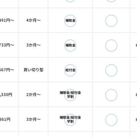
表取締役（2025年に株式会社アイズ（東証グロース：5242）
◯
◯
,491円〜
4か月〜
取締役
補助金
SaaS開発中
◯
◯
,733円〜
3か月〜
補助金
クターとして）
◯
◯
,667円〜
買い切り型
給付金
◯
◯
補助金/給付金
,330円
2か月〜
学割
log.co.jp
/
faclog.jp
/
faclog.jp/factoring-bulk-estimat
◯
◯
補助金/給付金
361円
3か月〜
学割