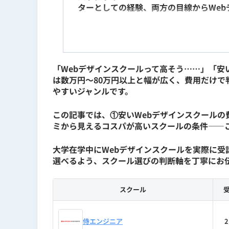
ターとしての経験、両方の目線からWeb
新卒入社後はIllustrator・Phot
ィレクターとして、Webサイト・LP・S
ベンチャー企業の執行役員CMOではUI
「Webデザインスクールって高そう……」「安
Webサイト・LPなど30本以上。自社では
は数万円〜80万円以上と幅が広く、費用だけ
デザインで、LP・Webサイトの要件定
やすいジャンルです。
ITスクール口コミ・比較サイト「リスロ
この記事では、①安いWebデザインスクール
に現場で通用するか」をディレクター目
ミから見えるコスパが高いスクールの条件——
経歴
大学在学中にWebデザインスクールを実際に受
選べるよう、スクール選びの判断軸を丁寧にお
2013年｜KENスクール Web
スクール
2016年｜スマートキャンプ株式
侍エンジニア
2
2022年｜ステップ・アラウンド