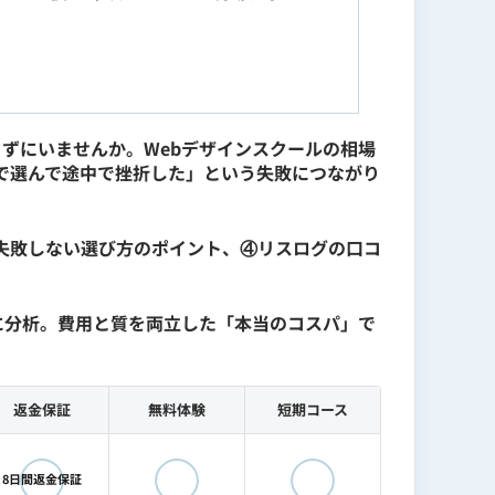
マーケティングコンサルティング会社でWebデ
ン部門を管掌。これまで関与した制作物は
ずにいませんか。Webデザインスクールの相場
ターとして構築に従事。現在は生成AI×Web
で選んで途中で挫折した」という失敗につながり
Webデザインスクールについては「卒業後
失敗しない選び方のポイント、④リスログの口コ
に分析。費用と質を両立した「本当のコスパ」で
返金保証
無料体験
短期コース
◯
◯
◯
8日間返金保証
UX設計・ディレクション部門を管掌）