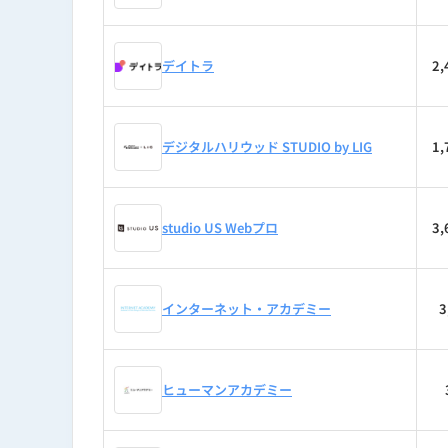
2024年｜rimad株式会社 代
デイトラ
2
2025年｜reslog株式会社 代表
2026年〜｜個人開発者・マイクロ
デジタルハリウッド STUDIO by LIG
1
制作実績（ディレクター・アートディレ
Webサイト：10件以上
studio US Webプロ
3
SEOメディア：5件以上
LP：20本以上
インターネット・アカデミー
3
主な関与サイト：
reslog.jp
/
res
ヒューマンアカデミー
得意領域