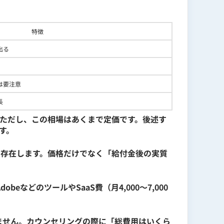
uggest / MOZ / Power BI / Looker
特徴
出る
は要注意
長
。ただし、この相場はあくまで定価です。後述す
す。
に存在します。価格だけでなく「給付金後の実質
どのツールやSaaS費（月4,000〜7,000
ません。カウンセリングの際に「総費用はいくら