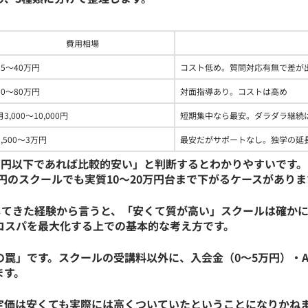
 / Similarweb / Semrush / Ahrefs / Search Console / Ubers
pot Marketing Hub / Pardot
費用相場
15〜40万円
コスト低め。質問対応有無で差が
30〜80万円
対面指導あり。コストは高め
ブ解析士協会）
月3,000〜10,000円
短期集中なら最安。ダラダラ継続
1,500〜3万円
最安だがサポートなし。独学の延
人 日本AIスキル認定協会）
合格証
万円以下であれば比較的安い」と判断するとわかりやすいです
団法人 日本AIスキル認定協会）
合格証
円のスクールでも実質10〜20万円台まで下がるケースがありま
してきた経験から言うと、「安くて質が高い」スクールは確か
コスパを最大化する上での基本的な考え方です。
です。スクールの受講料以外に、入会金（0〜5万円）・Adobeな
ます。
定価は安くても実際には高くついていたということになりかね