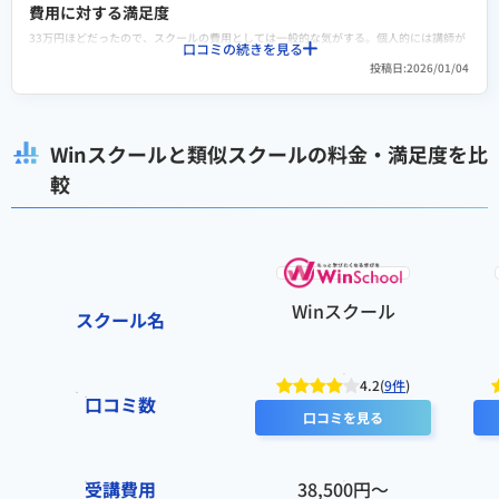
講座料金が他社と比較して安価でillustratorやphotoshopの基礎が学べるということ。
費用に対する満足度
通学授業は毎回5人までの少人数制なため、落ち着いた雰囲気で学ぶ事ができる。
33万円ほどだったので、スクールの費用としては一般的な気がする。個人的には講師が
口コミの続きを見る
当たりで、Webデザインの基礎と応用・実践的なデザイン制作などWebデザイナーにな
投稿日:2026/01/04
るための一通りのことを丁寧に説明してくれていたことがありがたかった。
転職や就職/副業・独立サポートの満足度
ここは自分だけ不満だった。何故なら同時期に入校した他の人には転職先の案内をして
いて実際に入社できていたのだが、自分には転職先を1つだけ紹介～だが面談まで至らな
Winスクールと類似スクールの料金・満足度を比
かった上に次の転職先案内がなかった。一人だけスルーされてた感がした。
較
スクールへの改善ポイント
カリキュラムの内容や講師についての不満はありません。ただ転職支援は誠実に行って
欲しい。他の人には複数社を紹介していたのにも関わらず、自分一人だけ一社紹介（面
談まで行かず実質紹介無し）で内定を得ることができず、放置されたのは納得がいかな
い。
検討者向けにおすすめポイント
Winスクール
スクール名
Webデザインの基礎を学びすぐ実践的なWebサイトを作成できるだけのカリキュラムが
用意されており、学びについては問題ないと言えるだろう。
4.2(
9件
)
口コミ数
口コミを見る
受講費用
38,500円〜