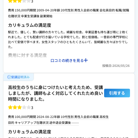
3
費用 150,000円
期間 2009-04-20
年齢 20代
性別 男性
入会前の職業 会社員
目的 転職/就職
在籍状況 卒業生
受講後 副業開始
カリキュラムの満足度
駅近で、優しく、賢い講師の方々でした。綺麗な校舎。卒業証書も持ち運び用に２枚く
れました。とても配慮が行き届いている学校でした。割と低価格。一昔前の専門学校に
比べて安価で学べます。女性スタッフのひともたくさんいて、皆綺麗な方々ばかりでし
た。
費用に対する満足度
口コミの続きを見る
駅近で、優しく、賢い講師の方々でした。綺麗な校舎。卒業証書も持ち運び用に２枚く
投稿日:2026/05/26
れました。とても配慮が行き届いている学校でした。割と低価格。一昔前の専門学校に
比べて安価で学べます。女性スタッフのひともたくさんいて、皆綺麗な方々ばかりでし
受講証明済み
た。
転職や就職/副業・独立サポートの満足度
高校生のうちに身につけたいと考えたため、受講
しましたが、講師もよく対応してくれたため良い
就職の斡旋はしてくれませんでしたが、履歴書にかけるので、よいと思います。わざわ
引用する
ざ、持ち運び、なくしてもよいように２枚、卒業証書を準備してくれる親切さ。とても
時間になりました。
感じのいい学校でした。キャリア相談にはのってはくれます。安心して通える学校でし
3
ょう。
スクールへの改善ポイント
費用 100,000円
期間 2024-08-22
年齢 10代
性別 男性
入会前の職業 高校生
就職への斡旋をもっと充実して欲しかった。卒業制作で制作した作品のバックアップを
目的 キャリアアップ
在籍状況 途中退会
受講後 ------
とって欲しかった。卒業制作作品をもっといいものにしたかった。転職に有利になるこ
カリキュラムの満足度
とを具体的にはっきりと分かりやすい形で教えて欲しかった。