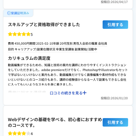
ているように感じました。転職、副業支援などはあまり積極的ではなく面接対策や個人
段かと思います。 カリキュラムもしっかりできますし、カリキュラム後の対応もして下
投稿日:2026/04/17
の強みを言語化していただきうまく活用するような働きかけなどを行っているような印
さるので、早く取り組める人はよりお得かと思います。
象です。
受講証明済み
転職や就職/副業・独立サポートの満足度
検討者向けにおすすめポイント
今回、派遣会社から配属先が決まってからの受講であったため、案件紹介やキャリア相
スキルアップと資格取得ができました
引用する
カリキュラム内容はテキストを配布してもらえるのと講師からの的確なアドバイスがあ
談などはなかったのですが、実際にプログラマーとして働いていた方が講師をしてくだ
る為非常にいいと思います。ただ案件紹介や転職支援などは積極的ではないため自身で
さるので、実際こんな時に使ったりするなどの例はよく教えてくださいました。
5
転職サイトへ登録しそこから講師や面談によってアドバイスをもらう形なので段取りを
スクールへの改善ポイント
きちんと決められる方にとってはいいと思います。
費用 450,000円
期間 2025-02-10
年齢 20代
性別 男性
入会前の職業 会社員
カリキュラムを見て、自分で問題を解く形式なのですが、読んだだけでは解けないよう
目的 キャリアアップ/副業
在籍状況 卒業生
受講後 副業開始/活動中
な内容もありました。 経験していくうちに覚えていくところも多いと思うので、問題を
基礎、基本、応用のように徐々にいろんなかたちかに触れられるような問題を増やして
カリキュラムの満足度
もらえるとよりスキルアップできると感じました。
動画編集ができるための、知識と技術の案内を講師にわかりやすくインストラクション
検討者向けにおすすめポイント
をしていただきました。adobe premiereだけでなく、Photoshopやillustratorもセット
で学ばないといけないと案内もあり、動画編集だけでなく画像編集や素材作成もできな
いといけないとのコース紹介もあり、講師の経験値からなる一人で副業もできるし会社
に入ってもいいようなスキルを身に着きました。
費用に対する満足度
口コミの続きを見る
投稿日:2026/01/20
目先の金額はやはり高いです。ですが、それだけリターンがあると思いました。実際仕
事だけでなく、個人的に動画編集をしたり素材作成もでき、ミームなどの流行りに乗れ
るし作れるようにもなることは、講師が教えてくれた一人でもできるようになるという
ことでした。私は40万以上払い一年近く通い、金額以上の自身の進歩を感じれます。
Webデザインの基礎を学べる、初心者におすすめ
引用する
転職や就職/副業・独立サポートの満足度
のコースです。
PCのwinスクールで動画編集を学んだ後、転職・副業サポートがとても手厚く満足して
4
います。キャリア相談では自分の強みを一緒に整理してもらい、職務経歴書も動画編集