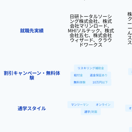
株
日研トータルソーシ
ング株式会社、株式
ー
会社マリンロード、
就職先実績
MHIソルテック、株式
ん
会社五七、株式会社
ス
ウィザード、クラウ
ス
ドワークス
リスキリング補助金
割引キャンペーン・無料体
給付金
返金保証あり
験
無料体験
10万円以下
マンツーマン
オンライン
通学スタイル
オ
通学/対面