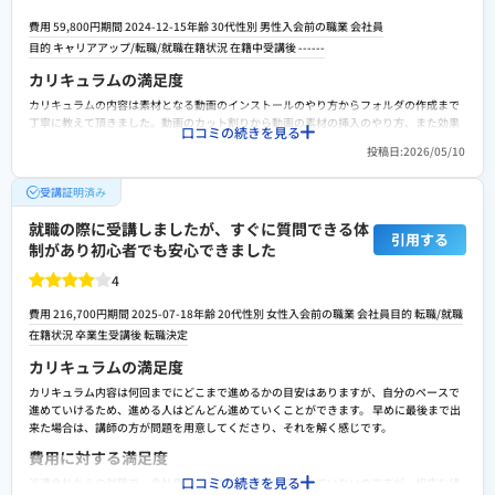
スクールへの改善ポイント
費用 59,800円
期間 2024-12-15
年齢 30代
性別 男性
入会前の職業 会社員
リモートでの案件や就労支援などもっと強めに打ちだしていただけるとただ受講するだ
目的 キャリアアップ/転職/就職
在籍状況 在籍中
受講後 ------
けではなく、その先の実務に向けたロードマップ作りをしていただければよりスキル獲
得に向けたモチベーションアップにに繋がると思います。
カリキュラムの満足度
検討者向けにおすすめポイント
カリキュラムの内容は素材となる動画のインストールのやり方からフォルダの作成まで
丁寧に教えて頂きました。動画のカット割りから動画の素材の挿入のやり方、また効果
スキル獲得はもちろんですが実務に向けた具体的なアドバイスやサポート体制は整って
口コミの続きを見る
のかけ方など教材と講師のご指導でスムーズに行う事が出来ました。作成する動画によ
いるので講師の方にどんどん提案出来るので安心して受講できると思います。
投稿日:2026/05/10
ってどんなシーンで用いられるか、そしてどんな業界で活用されているのかも合わせて
教えて頂き非常に充実した授業となりました。
受講証明済み
費用に対する満足度
就職の際に受講しましたが、すぐに質問できる体
カリキュラムの内容はpremiumproとaftereffectを使ったプロ仕様の動画編集アプリで
引用する
制があり初心者でも安心できました
の授業でした。費用としては他のカリキュラムと併用していたため少し大きな金額とな
りましたが補助金が出るため非常に助かりました。転職に向けたリモートでの面談も数
4
回ありそこで転職に向けたフォローやアドバイスを頂き安心しました。
転職や就職/副業・独立サポートの満足度
費用 216,700円
期間 2025-07-18
年齢 20代
性別 女性
入会前の職業 会社員
目的 転職/就職
在籍状況 卒業生
受講後 転職決定
教室での講師から直接アドバイスをいただいたり2、3回リモートでの転職相談の面談も
行いました。その中で自分に見合った転職の方向性や具体的な業務内容など良い点と悪
カリキュラムの満足度
い点を教えて頂き非常に参考になりました。そしてその中で自身に見合った転職の方向
性を見出すことが出来たので感謝しております。ただ求人紹介については積極的ではな
カリキュラム内容は何回までにどこまで進めるかの目安はありますが、自分のペースで
いように感じました。
進めていけるため、進める人はどんどん進めていくことができます。 早めに最後まで出
来た場合は、講師の方が問題を用意してくださり、それを解く感じです。
スクールへの改善ポイント
費用に対する満足度
カリキュラムについては教室とリモートを併用でき非常に利便性がありスムーズに受講
口コミの続きを見る
を進めることが出来ました。コミュニティ紹介などはなく一個人のスキル構築に特化し
派遣会社からの就職で、会社負担だったため個人で支払っていないのですが、相応な値