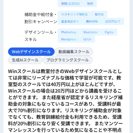
夜間/土日対応
短期
補助金や給付金・
リスキリング補助金
給付金
割引キャンペーン
返金保証あり
無料体験
10万円以下
デザインツール・
Photoshop
Illustrator
Figma
スキル
Wordpress
UI/UX
Webデザインスクール
動画編集スクール
生成AIスクール
プログラミングスクール
Winスクールは教室付きのWebデザインスクールとし
ては非常にリーズナブルな価格で学習が可能です。教
室型のスクールでは40万円以上がほとんどですが、
Winスクールの場合は20万円ほどから講義を受けるこ
とができます。 また経産省が認定するリスキリング補
助金の対象にもなっているコースがあり、受講料が最
大で70%割引になります。リスキリング補助金が対象
でなくても、教育訓練給付金も利用できるため、受講
料が20%割引になり安く受講できます。 またマンツー
マンレッスンを行っているため気になることや不明点