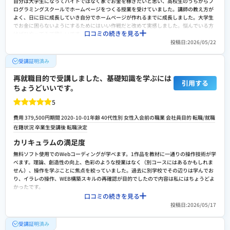
自分は大学生になってバイトではなく家でお金を稼ぎたいと思い、高校生のうちからプ
検討者向けにおすすめポイント
ログラミングスクールでホームページをつくる授業を受けていました。講師の教え方が
綺麗で賢く、美しい女性講師陣の方々がいらっしゃる学校でした。学校も綺麗で清潔な
よく、日に日に成長していき自分でホームページが作れるまでに成長しました。大学生
環境でした。低価格で誰でも気軽に立ち寄れる学校だった。
でお金に困らないようにするためにはいい作戦だと改めて実感しました。悩んでいる方
口コミの続きを見る
はぜひやってみて欲しいです。
投稿日:2026/05/22
費用に対する満足度
費用は安いとは言えないような額でしたが、親と相談をして出してもらうことができま
受講証明済み
した。今後に絶海に活躍するスキルだと思うので、バイトをして稼いだお金で実践して
みたり、試行錯誤する価値はあると思います。習得が速い人では3ヶ月ほどでできるよう
再就職目的で受講しました、基礎知識を学ぶには
引用する
になると思うので、ぜひ取り組んで欲しいです。
ちょうどいいです。
転職や就職/副業・独立サポートの満足度
5
副業は在宅でできるためとても便利です。バイトのようにいちいち外に出る必要がなく
費用 379,500円
期間 2020-10-01
年齢 40代
性別 女性
入会前の職業 会社員
目的 転職/就職
とても楽だと思います。人と関わって仕事をするのが人苦手な人やできるだけお家にい
たい！という人はやってみても損はないかもしれません。
在籍状況 卒業生
受講後 転職決定
スクールへの改善ポイント
カリキュラムの満足度
カリキュラムに不満はなかったですが、一つ言えるとすれば費用の問題だと思います。
無料ソフト使用でのWebコーディングが学べます。1作品を教材に一通りの操作技術が学
少し値段が高い気がするため、安直に決めることはできないと思います。講師自体はい
べます。理論、創造性の向上、色彩のような授業はなく（別コースにはあるかもしれま
い先生ばかりで受けていて損すると感じたことはなかったです。
せん）、操作を学ぶことに焦点を絞っていました。過去に別学校でその辺りは学んでお
り、イラレの操作、WEB構築スキルの再確認が目的でしたので内容は私にはちょうどよ
検討者向けにおすすめポイント
かったです。
先ほどの文章でも書いた通り、在宅でできるためとても楽です。家から出たくない人に
口コミの続きを見る
費用に対する満足度
とてもおすすめできる仕事だと思います。
投稿日:2026/05/17
費用は妥当ではないかと思います。ハローワークの教育訓練給付と組み合わせると通い
やすかったです。講師の方は皆さんやわらかい雰囲気で丁寧に教えてくださいました。
受講証明済み
また、卒業後月額980円を支払うことで他授業の教材も見ることができます（自習とい