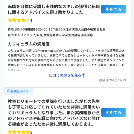
う形で）。
転職を目標に受講し実践的なスキルの獲得と転職
引用する
に関するアドバイスを頂き助かりました
転職や就職/副業・独立サポートの満足度
過去に何処どこに就職が決まったなどの事例は教えてくださいましたが、就職先の紹
4
介、生徒同士のコミュニティは学校にはありませんでしたので、自身でハローワークや
転職サイトを見ながら探し、派遣登録で現在の仕事に就きました。
費用 180,400円
期間 2024-12-15
年齢 30代
性別 男性
入会前の職業 会社員
目的 キャリアアップ/転職/就職
在籍状況 卒業生
受講後 副業開始
スクールへの改善ポイント
カリキュラムの満足度
ソフトの操作性を学ぶことに焦点を当てるとこのカリキュラムで十分だと思います。過
去から増えた機能についても学べて良かったです。 また、コーディングでは最近のWEB
カリキュラム内容ではPhotoshopなどのプロの使用しているソフトを中心に実用性のあ
のフレームデザインの主流（階層の分け方や動かし方）を知ることができました。
る受講内容となっていました。実務の中で必要なショートカットや効率的な操作など細
かな操作のやり方など講師の方から丁寧に教えて頂きました。また教室とオンラインの
検討者向けにおすすめポイント
併用を行っていましたが画面共有しながらも丁寧に対応していただき非常に充実してお
ソフトの操作方法を学ぶのにオススメだと思います。創造性を広げるための学びは別コ
りました。
ースも併せてチョイス必要かと思いますが、基礎を固める一歩としては十分かと思いま
口コミの続きを見る
費用に対する満足度
す。
投稿日:2026/05/13
Webデザイナーコースを受講しプロ仕様の実践的なカリキュラムや実際の業界知識を教
えて頂く機会があったりと非常に満足しておりました。費用は20万前後となっておりま
受講証明済み
すがリスキル制度適用となっており卒業してから費用の50％が還元され手厚いサポート
となっていました。
教室とリモートでの受講を行いましたがどの先生
も丁寧に対応してくれていたため非常に満足のい
転職や就職/副業・独立サポートの満足度
くカリキュラムとなりました。また実務経験から
引用する
カリキュラムや転職に向けたサポートやリモートによるキャリアカウンセリングなど充
のアドバイスや転職に向けたアドバイスなど聞け
実しており、自身の転職に向けたアドバイスや強みを引き出して頂き転職活動において
る機会があったため非常に満足しております。
大変助かりました。ただ転職支援や案件紹介などは少なく感じました。リモートでの案
件や就労支援などもあるので多方面で考えて受講すると良いと思います。
5