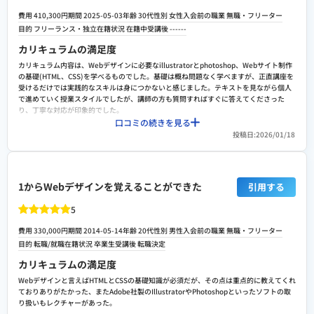
スキルが伝わるよう丁寧に添削していただきました。副業案件の紹介や、未経験でも安
費用 410,300円
期間 2025-05-03
年齢 30代
性別 女性
入会前の職業 無職・フリーター
心できる保証制度も心強く、実際に小さな案件から挑戦できたことで自信につながりま
目的 フリーランス・独立
在籍状況 在籍中
受講後 ------
した。求人紹介も自分の希望に合わせて提案してくれ、卒業後の進路を前向きに考えら
れる環境でした。
カリキュラムの満足度
スクールへの改善ポイント
カリキュラム内容は、Webデザインに必要なillustratorとphotoshop、Webサイト制作
カリキュラム自体は基礎から実践まで学べて満足でしたが、もう少し最新トレンドや実
の基礎(HTML、CSS)を学べるものでした。基礎は概ね問題なく学べますが、正直講座を
務に近いワークがあるとより力がつくと感じました。講師の方々は丁寧で質問しやすい
受けるだけでは実践的なスキルは身につかないと感じました。テキストを見ながら個人
一方、担当によって説明の深さに差がある点は改善の余地があります。転職・副業サポ
で進めていく授業スタイルでしたが、講師の方も質問すればすぐに答えてくださった
ートは手厚いものの、コース紹介やコミュニティの活性度がもう少し高まると、卒業後
り、丁寧な対応が印象的でした。
のつながりや実践機会が増えてありがたいと思いました。
口コミの続きを見る
費用に対する満足度
投稿日:2026/01/18
検討者向けにおすすめポイント
他社と比較して安価でWebデザインやWebサイト制作の基礎を概ね学ぶ事が出来るの
で、初心者向けだと思いました。自分はオンラインと通学どちらも受講しましたが、講
師の対応も親切で落ち着いて受講できました。
転職や就職/副業・独立サポートの満足度
1からWebデザインを覚えることができた
引用する
自分は今回副業・フリーランス目的で受講しましたが、独立に関するサポートは特にあ
5
りませんでした。また、転職や就職についても仕事の斡旋業務は行なっていないとの事
なので、就職サポートの満足度は低いと感じました。
費用 330,000円
期間 2014-05-14
年齢 20代
性別 男性
入会前の職業 無職・フリーター
スクールへの改善ポイント
目的 転職/就職
在籍状況 卒業生
受講後 転職決定
生徒側は毎回講師を選べず、講師によって教え方について違いがあるように感じた。 転
カリキュラムの満足度
職サポートについては、転職サイトとの連携やセミナー等の開催は行っているそうです
Webデザインと言えばHTMLとCSSの基礎知識が必須だが、その点は重点的に教えてくれ
が、仕事の斡旋は行っていないため、やや手厚さに欠けるように感じた。
ておりありがたかった、またAdobe社製のIllustratorやPhotoshopといったソフトの取
検討者向けにおすすめポイント
り扱いもレクチャーがあった。