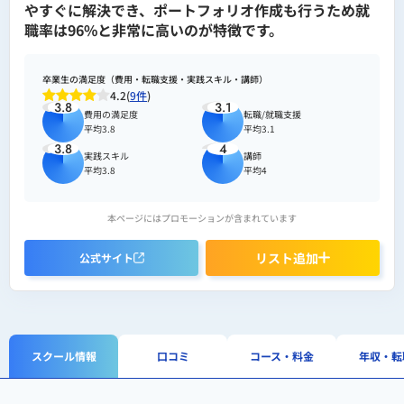
やすぐに解決でき、ポートフォリオ作成も行うため就
職率は96%と非常に高いのが特徴です。
卒業生の満足度（費用・転職支援・実践スキル・講師）
4.2(
9件
)
3.8
3.1
費用の満足度
転職/就職支援
平均3.8
平均3.1
3.8
4
実践スキル
講師
平均3.8
平均4
本ページにはプロモーションが含まれています
リスト追加
公式サイト
スクール情報
口コミ
コース・料金
年収・転