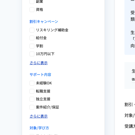
Google Analytics / Ptengine / AD EBiS
副業
Studio / User Insight / Clarity / HubS
資格
受
類
割引キャンペーン
保有資格
リスキリング補助金
生
給付金
「
AIスキル検定 初級（一般社団法
向
学割
10万円以下
生成AI導入実務者検定（一般社団
さらに表示
AIエージェント活用検定（一般社
サポート内容
生成AIリスク管理者検定（一般社
価
未経験OK
転職支援
バイブコーディング検定（一般社
独立支援
Web解析士（一般社団法人 ウェ
割引
案件紹介/保証
対象
さらに表示
受講
対象/学び方