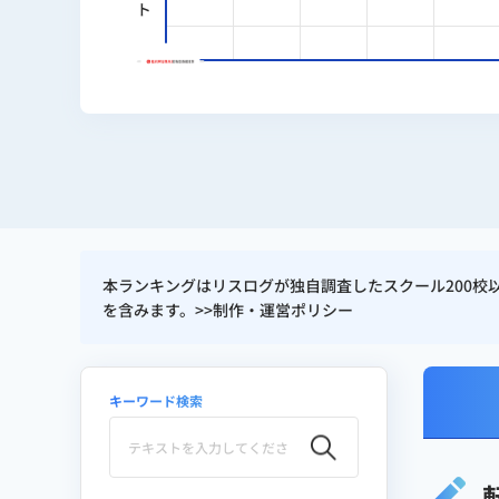
2024年｜rimad株式会社 代
2025年｜reslog株式会社 代表
2026年〜｜個人開発者・マイク
AI活用実績
生成AIを活用した市場調査・分
本ランキングはリスログが独自調査したスクール200
事業計画（CF/PL/スライド）
を含みます。>>
制作・運営ポリシー
マーケティングデータ分析の自
バイブコーディングによる
マイク
キーワード検索
ITスクール口コミ・比較サイト
得意領域