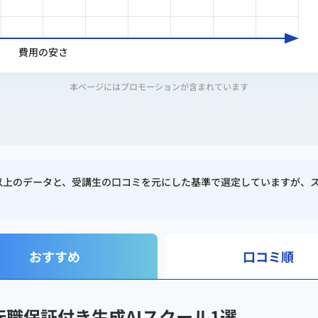
表取締役（2025年に株式会社アイズ（東証グロース：5242）
費用の安さ
取締役
ロSaaS開発中（MVP構築・特許出願準備中）
本ページにはプロモーションが含まれています
析・PRD・事業計画を作成し、
創業融資2,000万円を調達
校以上のデータと、受講生の口コミを元にした基準で選定していますが、
・市場調査の作業時間を
従来比1/3に圧縮
動化で
作業時間70%削減
ロSaaS開発
（MVP構築中・特許出願準備中）
おすすめ
口コミ順
「リスログ」で
200社以上のITスクールを調査
（生成AI系3
転職保証付き生成AIスクール1選