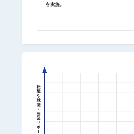
を実施。
日本AIスキル認定協会が主催するAI関連
バイブコーディング検定）の全5検定に
的に習得。
自身の事業運営においてもClaude・Clau
PRD（Product Requirements
事業計画や市場調査の作業時間を従来比1/
を実現。現在はバイブコーディングでマイ
「実際に使って分かること」を軸に、生
転職や就職・副業サポート
経歴
2016年｜スマートキャンプ株式
2022年｜ステップ・アラウンド