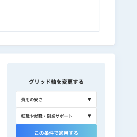
ント活用検定・生成AIリスク管理者検定・
管理・バイブコーディングの全領域を体系
活用。生成AIを活用した市場調査・分析・
る。
ティングデータ分析を自動化して70%削減
グリッド軸を変更する
す。
この条件で適用する