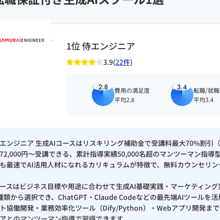
リキュラム評価
1位 侍エンジニア
務
3.9(
22件
)
バナンス
2.8
3.4
費用の満足度
転職/就
自動化設計
平均2.8
平均3.4
報漏洩・ハルシネーション対策）
SEO・データ分析・広告運用）
エンジニア 生成AIコースはリスキリング補助金で受講料最大70%割引
72,000円〜受講できる、累計指導実績50,000名超のマンツーマン指
も最速でAI活用人材になれるカリキュラムが特徴で、無料カウンセリン
ini / Genspark
ースはビジネス目標や用途に合わせて生成AI基礎実践・マーケティング
種類から選択でき、ChatGPT・Claude Codeなどの最先端AIツー
ト協働開発・業務効率化ツール（Dify/Python）・Webアプリ開
アとのマンツーマン指導で習得できます。