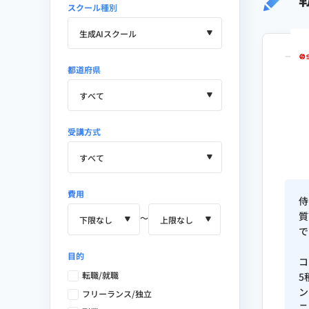
スクール種別
生成AIスクールの教育品質・カ
都道府県
プロンプトエンジニアリング実
生成AI導入設計・ROI測定・ガ
AIエージェントを活用した業務
受講方式
生成AIリスク管理（著作権・情
AI×マーケティングの実務活用（
費用
侍
質
使用AIツール
〜
で
Claude / Claude Code / ChatGPT / Gem
目的
コ
転職/就職
5
使用マーケティング・分析ツール
ン
フリーランス/独立
ニ