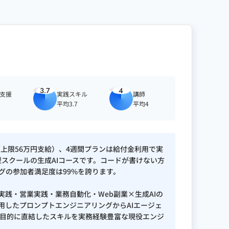
3.7
4
職支援
実践スキル
講師
平均3.7
平均4
（上限56万円支給）、4週間プランは給付金利用で実
導型スクールの生成AIコースです。コードが書けない方
グの参加者満足度は99%を誇ります。
実践・営業実践・業務自動化・Web副業×生成AIの
ルを活用したプロンプトエンジニアリングからAIエージェ
発まで目的に直結したスキルを実務経験豊富な現役エンジ