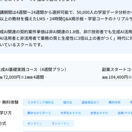
 / Similarweb / Semrush / Ahrefs / Search Console / Ubers
pot Marketing Hub / Pardot
講期間は4週間〜24週間から選択可能で、50,000人の学習データ分析
以上の教材を備えたLMS・24時間Q&A掲示板・学習コーチのトリプル
成AI関連の契約案件単価は非AI関連の1.8倍、非IT技術者でも生成AI
AI活用者と非活用者で業務の質と生産性に3倍以上の差がつく」時代
人 日本AIスキル認定協会）
合格証
いているスクールです。
法人 日本AIスキル認定協会）
合格証
団法人 日本AIスキル認定協会）
合格証
生成AI基礎実践コース（4週間プラン）
副業スタートコ
72,000円※1
4週間
104,400円※
団法人 日本AIスキル認定協会）
合格証
格
期間
価格
団法人 日本AIスキル認定協会）
合格証
ブ解析士協会）
・無料体験
リスキリング補助金
給付金
返金保証あり
無料体験
/学び方
働きながら学べる
大学生おすすめ
女性おすすめ
主婦/ママ
方式
オンライン
マンツーマン