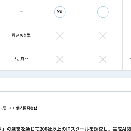
◯
◯
—
学割
×
×
買い切り型
×
×
3か月〜
検定5冠・AI×個人開発者
」の運営を通じて200社以上のITスクールを調査し、生成AI