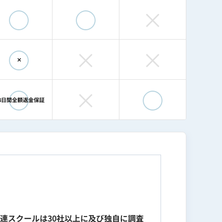
◯
◯
×
◯
×
×
✕
◯
×
◯
8日間全額返金保証
関連スクールは30社以上に及び独自に調査