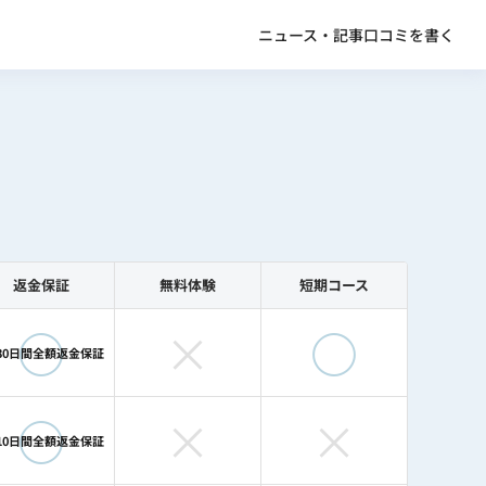
ニュース・記事
口コミを書く
返金保証
無料体験
短期コース
◯
×
◯
30日間全額返金保証
◯
×
×
10日間全額返金保証