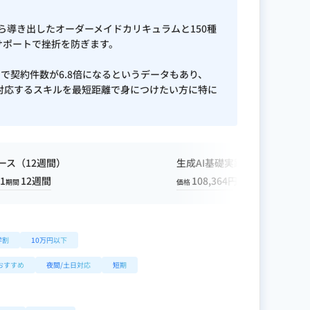
uggest / MOZ / Power BI / Looker
から導き出したオーダーメイドカリキュラムと150種
サポートで挫折を防ぎます。
活用で契約件数が6.8倍になるというデータもあり、
に対応するスキルを最短距離で身につけたい方に特に
ース（12週間）
生成AI基礎実践コース（8週間
1
12週間
108,364円※1
8週間
期間
価格
期間
学割
10万円以下
おすすめ
夜間/土日対応
短期