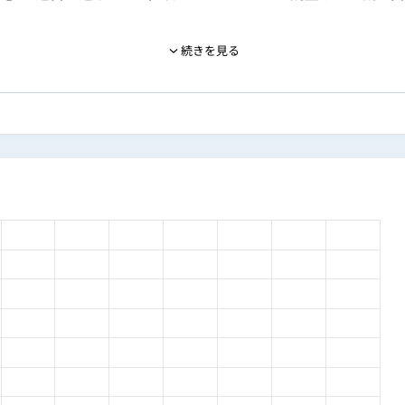
続きを見る
検定（AIスキル検定初級・生成AI導入実務者検定・AIエージェ
合格し、AIリテラシー・導入実務・エージェント活用・リスク
de Code・ChatGPT・Gemini・Gensparkを日常的に
 Document）・事業計画を作成し、創業融資で2,000万円の融資を受け
3に圧縮・AI×Webデザインで月間の50万円を削減・マーケ
クロSaaSのMVP構築中（特許出願準備中）。
成AIスクールの教育内容が実務にどう繋がるかを評価していま
会社 メディア事業部 ビジネス統括
株式会社 執行役員CMO