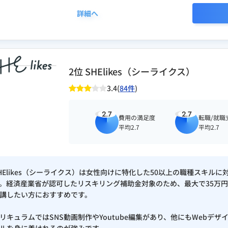
詳細へ
団法人 日本AIスキル認定協会）
合格証
2位 SHElikes（シーライクス）
3.4(
84件
)
2.7
2.7
費用の満足度
転職/就職
平均2.7
平均2.7
HElikes（シーライクス）は女性向けに特化した50以上の職種スキ
。経済産業省が認可したリスキリング補助金対象のため、最大で35万円
講したい方におすすめです。
リキュラムではSNS動画制作やYoutube編集があり、他にもWebデ