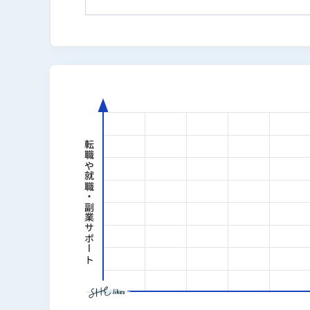
に成長させる。
2024年にrimad株式会社を創業し、フ
（株式会社アイズ：5242）へ売却。S
ITスクール口コミ・比較サイト「リスロ
育内容の実務への直結度・数値で語れる
経歴
転職や就職・副業サポート
2016年｜スマートキャンプ株式
2022年｜ステップ・アラウンド株
2024年｜rimad株式会社 
へ売却
2025年｜reslog株式会社 代表
2026年〜｜個人開発者・マイクロ