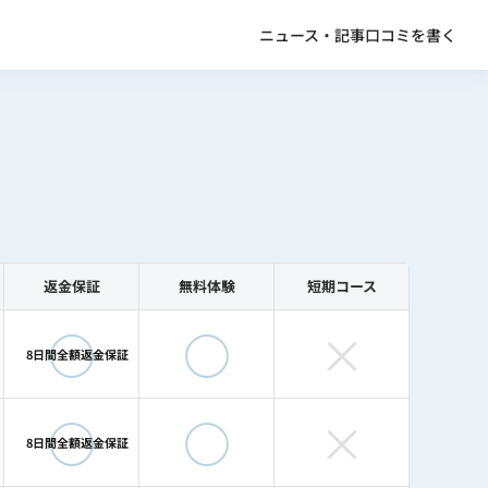
ニュース・記事
口コミを書く
返金保証
無料体験
短期コース
◯
◯
×
8日間全額返金保証
◯
◯
×
8日間全額返金保証