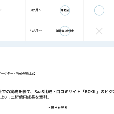
◯
◯
※1
3か月〜
補助金
◯
×
4か月〜
補助金/給付金
ebマーケター・Web解析士
での実務を経て、SaaS比較・口コミサイト「BOXIL」のビジ
売上0→二桁億円成長を牽引。
続きを見る
て、SEOメディア「オレンド（orend.jp）」を0から立上