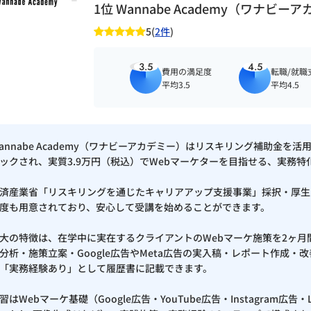
1位 Wannabe Academy（ワナビー
広告）
5(
2件
)
自動化
3.5
4.5
費用の満足度
転職/就職
計
平均3.5
平均4.5
annabe Academy（ワナビーアカデミー）はリスキリング補助金を活
ックされ、実質3.9万円（税込）でWebマーケターを目指せる、実務特
済産業省「リスキリングを通じたキャリアアップ支援事業」採択・厚生
度も用意されており、安心して受講を始めることができます。
tengine / AD EBiS / Similarweb / SEOツール：Semrush 
大の特徴は、在学中に実在するクライアントのWebマーケ施策を2ヶ
分析・施策立案・Google広告やMeta広告の実入稿・レポート作成
tudio / ヒートマップ：User Insight / Clarity / Pteng
「実務経験あり」として履歴書に記載できます。
習はWebマーケ基礎（Google広告・YouTube広告・Instagram広告・L