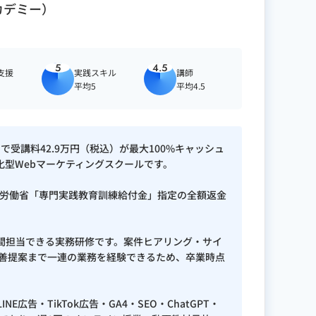
アカデミー）
5
4.5
支援
実践スキル
講師
平均5
平均4.5
用で受講料42.9万円（税込）が最大100%キャッシュ
化型Webマーケティングスクールです。
労働省「専門実践教育訓練給付金」指定の全額返金
/ Ahrefs / Search Console /
月間担当できる実務研修です。案件ヒアリング・サイ
・改善提案まで一連の業務を経験できるため、卒業時点
ine / チャットボット：Flipdesk /
INE広告・TikTok広告・GA4・SEO・ChatGPT・