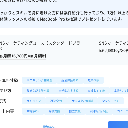
ルを身に着けれるのが強みです。
っかりとスキルを身に着けた方には案件紹介も行っており、1万件以上
体験レッスンの参加でMacBook Proも抽選でプレゼントしています。
SNSマーケティングコース（スタンダードプラ
SNSマーケテ
ン）
月額10,780
価格
月額16,280円
月額制
格
期間
・無料体験
リスキリング補助金
返金保証あり
無料体験
/学び方
働きながら学べる
大学生おすすめ
女性おすすめ
主婦/ママ
方式
オンライン
通学/対面
サブスク/月額制
マンツーマン
ート内容
未経験OK
転職支援
独立支援
案件紹介/保証
コミュ
詳細へ