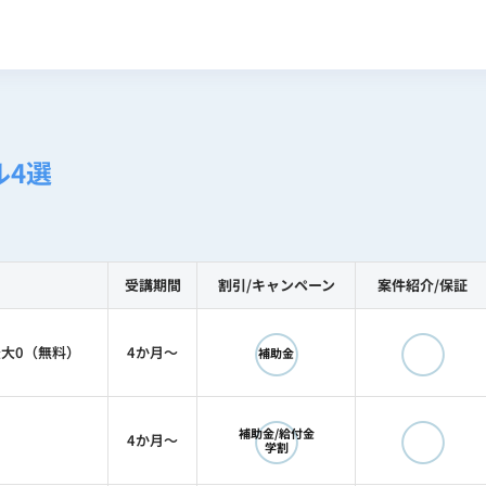
ル4選
受講期間
割引/
キャンペーン
案件紹介/
保証
◯
◯
で最大0（無料）
4か月〜
補助金
◯
◯
補助金/給付金
4か月〜
学割