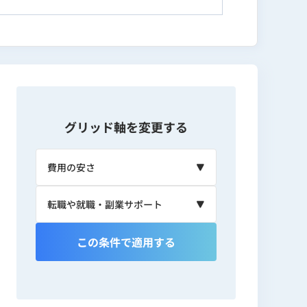
上げ、創業1年3か月で東証グロース上場企業
のマーケティング設計が専門。
Webマーケティングスクールについては教
グリッド軸を変更する
ード0→100件/月・売上0→二桁億
ック20万・売上1億円規模
業（アイズ：東証グロース 5242）
この条件で適用する