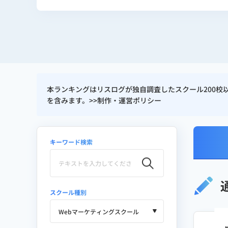
マーケティング実績
BOXIL：BtoBマーケ立上げ、リ
オレンド：SEOメディア0から立
本ランキングはリスログが独自調査したスクール200
ファクログ：創業
1年3か月で東
を含みます。>>
制作・運営ポリシー
広告運用：自社月額30万円前後 /
ITスクール口コミ・比較サイト
キーワード検索
得意領域
スクール種別
SEO / コンテンツマーケティング
BtoBマーケティング / リード