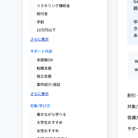
MAツール：HubSpot Marketing 
G
リスキリング補助金
題
給付金
使用デザインツール
卒
学割
き
10万円以下
あ
グラフィック：Photoshop / Illus
さらに表示
ワイヤーフレーム：Figma / Miro
サポート内容
未経験OK
デザイン：Canva / Adobe Expre
転職支援
価
HP作成：Laravel / Studio
独立支援
案件紹介/保証
保有資格
さらに表示
割引
対象/学び方
対象
Web解析士（一般社団法人 ウェ
働きながら学べる
受講
大学生おすすめ
AIスキル検定 初級（一般社団法
サポ
女性おすすめ
生成AI導入実務者検定（一般社団