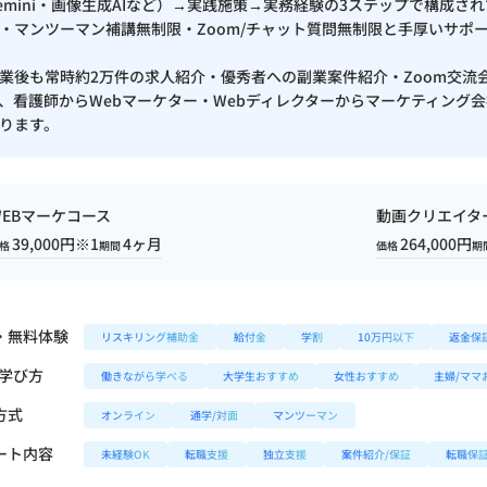
Hub / Pardot
emini・画像生成AIなど）→実践施策→実務経験の3ステップで構成
・マンツーマン補講無制限・Zoom/チャット質問無制限と手厚いサポ
業後も常時約2万件の求人紹介・優秀者への副業案件紹介・Zoom交流
、看護師からWebマーケター・Webディレクターからマーケティング
ります。
trator
WEBマーケコース
動画クリエイタ
ss
39,000円※1
4ヶ月
264,000円
格
期間
価格
期
・無料体験
リスキリング補助金
給付金
学割
10万円以下
返金保
/学び方
働きながら学べる
大学生おすすめ
女性おすすめ
主婦/ママ
ブ解析士協会）
方式
オンライン
通学/対面
マンツーマン
人 日本AIスキル認定協会）
合格証
ート内容
未経験OK
転職支援
独立支援
案件紹介/保証
転職保
法人 日本AIスキル認定協会）
合格証