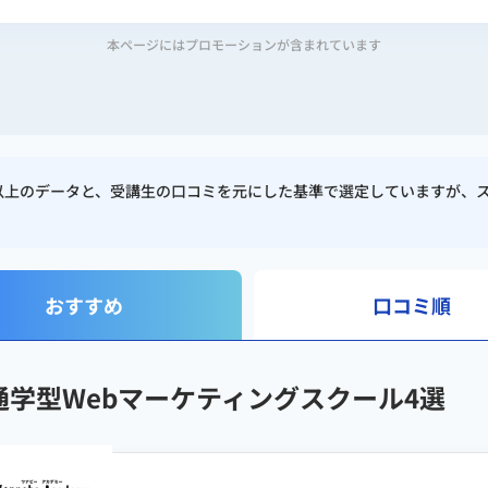
本ページにはプロモーションが含まれています
ード獲得
0→100件/月以上
、売上
0→二桁億円成長
上げ、
月間トラフィック20万・売上1億円規模
校以上のデータと、受講生の口コミを元にした基準で選定していますが、
証グロース上場企業（アイズ：東証グロース 5242）へ売却
 業務委託マネジメント月額100〜200万円規模
「リスログ」で
200社以上のITスクールを調査
おすすめ
口コミ順
通学型Webマーケティングスクール4選
ジェネレーション