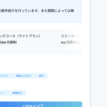
の案件紹介を行っています。また期間によっては無
ィングコース（ライトプラン）
スタンダードプラン
円
月額制
月額16,280円〜
1ヶ月
期間
価格
期間
おすすめ
夜間/土日対応
短期
ニティ
転職保証
公式サイト