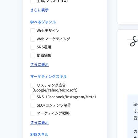
主婦/ママおすすめ
AIエージェント活用検定（一般社
さらに表示
学べるジャンル
Webデザイン
Webマーケティング
SNS運用
動画編集
さらに表示
マーケティングスキル
リスティング広告
（Google/Yahoo/Microsoft）
SNS（Facebook/Instagram/Meta）
S
SEO/コンテンツ制作
す
マーケティング戦略
受
さらに表示
カ
SNSスキル