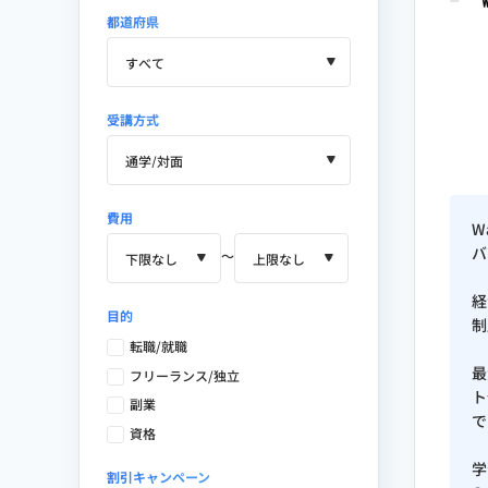
都道府県
広告運用（リスティング・SNS
MAツール活用・マーケティング
データ分析・ダッシュボード設
受講方式
LP制作・LPO / EFO / CRO
新規事業のGo to Market設計
費用
W
バ
使用マーケティングツール・SaaS
〜
経
目的
制
アクセス解析：Google Analytics / P
転職/就職
Ubersuggest / MOZ
最
フリーランス/独立
ト
副業
データ分析：Power BI / Looker S
で
資格
Penglue
学
割引キャンペーン