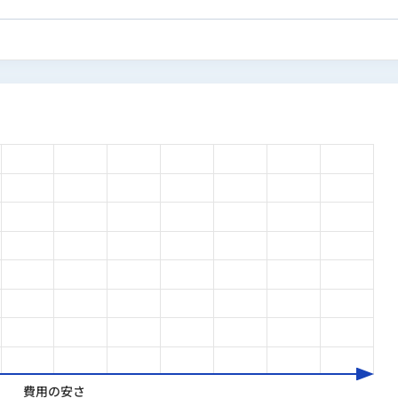
ァクタリング比較メディア「ファクログ（faclog.jp）」を立
EO・広告運用・SNS・MAツールを組み合わせたフルファネル
グ」の運営を通じて200社以上のITスクールを調査しており、
か否かを軸に評価しています。
会社 メディア事業部 ビジネス統括｜BtoBマーケ立上げ・リ
式会社 執行役員CMO｜orend.jp立上げ・月間トラフィ
代表取締役｜ファクログの立上げ・1年3か月で東証グロース上場企
取締役
費用の安さ
SaaS開発中