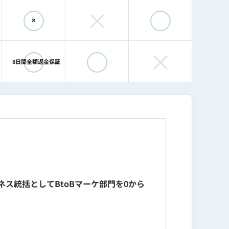
◯
×
◯
✕
◯
◯
×
8日間全額返金保証
ネス統括としてBtoBマーケ部門を0から
げ、月間トラフィック20万・売上1億円規模