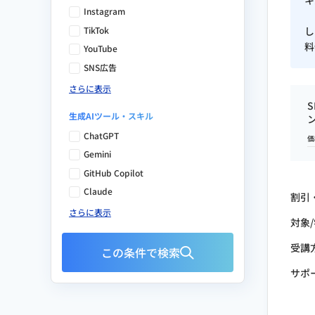
キ
Instagram
TikTok
し
料
YouTube
SNS広告
さらに表示
生成AIツール・スキル
ChatGPT
価
Gemini
GitHub Copilot
Claude
割引
さらに表示
対象
受講
この条件で検索
サポ