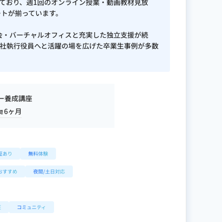
されており、週1回のオンライン授業・動画教材見放
ートが揃っています。
会・バーチャルオフィスと充実した独立支援が続
会社執行役員へと活躍の場を広げた卒業生事例が多数
ー養成講座
6ヶ月
間
証あり
無料体験
おすすめ
夜間/土日対応
証
コミュニティ