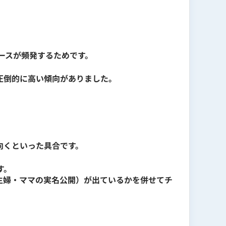
ースが頻発するためです。
圧倒的に高い傾向がありました。
向くといった具合です。
す。
主婦・ママの実名公開）が出ているかを併せてチ
uggest / MOZ / Power BI / Looker