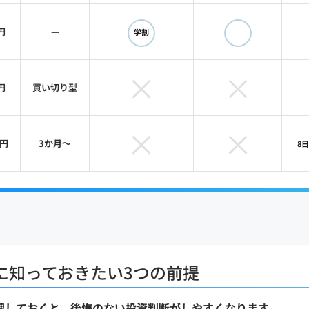
表取締役（2025年に株式会社アイズ（東証グロース：5242）
◯
◯
取締役
円
—
学割
ロSaaS開発中（MVP構築・特許出願準備中）
×
×
円
買い切り型
×
×
析・PRD・事業計画を作成し、
創業融資2,000万円を調達
0円
3か月〜
8
・市場調査の作業時間を
従来比1/3に圧縮
動化で
作業時間70%削減
ロSaaS開発
（MVP構築中・特許出願準備中）
「リスログ」で
200社以上のITスクールを調査
（生成AI系3
に知っておきたい3つの前提
理しておくと、後悔のない投資判断がしやすくなります。