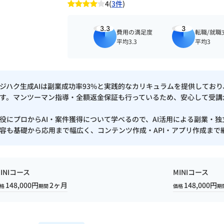
4(
3件
)
3.3
3
費用の満足度
転職/就職
平均3.3
平均3
ジハク生成AIは副業成功率93%と実践的なカリキュラムを提供しており、
す。マンツーマン指導・全額返金保証も行っているため、安心して受講
役にプロからAI・案件獲得について学べるので、AI活用による副業・
容も基礎から応用まで幅広く、コンテンツ作成・API・アプリ作成まで
INIコース
MINIコース
148,000円
2ヶ月
148,000円
格
期間
価格
期