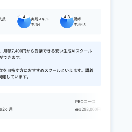
4
4.3
支援
実践スキル
講師
平均4
平均4.3
月額7,400円から受講できる安い生成AIスクール
ができます。
独立を目指す方におすすめスクールといえます。講義
網羅しています。
PROコース
2ヶ月
298,000円
6ヶ月
間
価格
期間