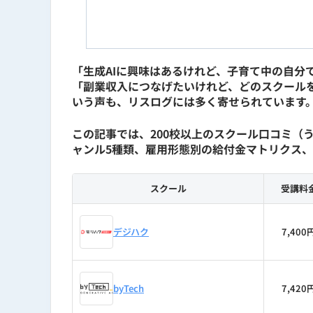
日本AIスキル認定協会が主催するAI関連
バイブコーディング検定）の全5検定に
的に習得。
「生成AIに興味はあるけれど、子育て中の自分
自身の事業運営においてもClaude・Clau
「副業収入につなげたいけれど、どのスクール
PRD（Product Requirements
いう声も、リスログには多く寄せられています
事業計画や市場調査の作業時間を従来比1/
この記事では、200校以上のスクール口コミ（う
を実現。現在はバイブコーディングでマイ
ャンル5種類、雇用形態別の給付金マトリクス、
「実際に使って分かること」を軸に、生
スクール
受講料
経歴
デジハク
7,400
2016年｜スマートキャンプ株式
2022年｜ステップ・アラウンド
byTech
7,420