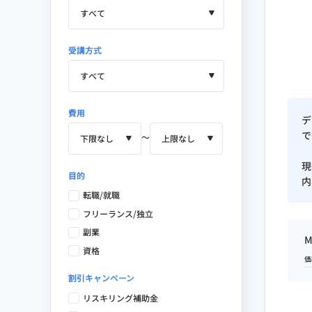
受講方式
費用
デ
で
〜
現
目的
内
転職/就職
フリーランス/独立
副業
M
資格
価
割引キャンペーン
リスキリング補助金