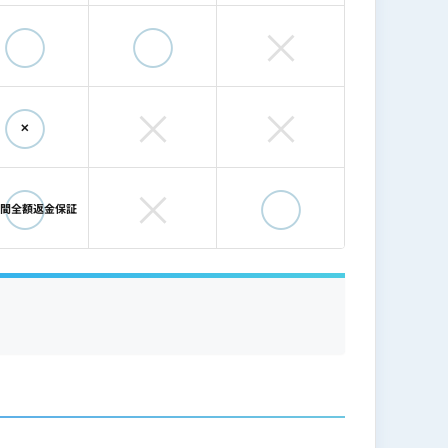
へ売却）
◯
◯
×
◯
×
×
✕
◯
×
◯
日間全額返金保証
0社以上）