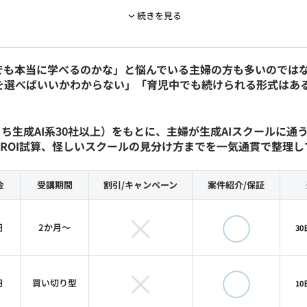
続きを見る
検定（AIスキル検定初級・生成AI導入実務者検定・AIエージェ
合格し、AIリテラシー・導入実務・エージェント活用・リスク
でも本当に学べるのかな」と悩んでいる主婦の方も多いのでは
de Code・ChatGPT・Gemini・Gensparkを日常的に
を選べばいいかわからない」「育児中でも続けられる形式はあ
 Document）・事業計画を作成し、創業融資で2,000万円の融資を受け
。
3に圧縮・AI×Webデザインで月間の50万円を削減・マーケ
ち生成AI系30社以上）をもとに、主婦が生成AIスクールに
クロSaaSのMVP構築中（特許出願準備中）。
ROI試算、怪しいスクールの見分け方までを一気通貫で整理し
成AIスクールの教育内容が実務にどう繋がるかを評価していま
金
受講期間
割引/
キャンペーン
案件紹介/
保証
×
◯
円
2か月〜
3
会社 メディア事業部 ビジネス統括
×
◯
株式会社 執行役員CMO
円
買い切り型
1