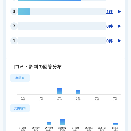
3
1件
2
0件
1
0件
口コミ・評判の回答分布
年齢層
10代
20代
30代
40代
50代
60代
0.0%
0.0%
57.1%
42.9%
0.0%
0.0%
受講期間
1～2週間
1か月程度
2カ月程度
3か月程度
3～5か月
6か月以上
6か月～1年
1年以上
0.0%
0.0%
28.6%
57.1%
0.0%
0.0%
0.0%
14.3%