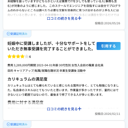
未経験を謳っていますがどちらかといえば業務でITを少しでも使っている人(事務も含
で気軽に考えていけば大丈夫だとおもいます。
む)が対象のように感じました。 このスクールでエンジニアを目指すには自分でプログラ
ムのわからないところは調べたり必要な文献を効率的に見つけ出せるのが上手な人には
向いていると思います。 全くの未経験からエンジニアになるには講座を受けるだけでは
口コミの続きを見る
難しくオリジナルを作り出せることが必要だと思うからです。
投稿日:2026/05/26
費用に対する満足度
受講証明済み
エンジニアを目指すコースとサブスクで教養を身につけるコースがあります。 エンジニ
アコースは50万くらいして高額です。 教養コースは月額１万円ちょっとで受けられるの
妊娠中に受講しましたが、十分なサポートをして
で受講しやすいと思います。 教養コースは過去のエンジニアコースの内容が学習できま
引用する
す。
いただき無事受講を完了することができました。
転職や就職/副業・独立サポートの満足度
4
サポートは利用していないため分かりません。 そのためサポート体制について記入しま
費用 3,289,000円
期間 2023-04-01
年齢 30代
性別 女性
入会前の職業 会社員
す。 講座受講中はテックコネクトというところからメールで質問ができるようです。 対
目的
キャリアアップ
/
転職/就職
在籍状況 卒業生
受講後
活動中
人とAIでの回答があり、対人だと14:00から22:00ぐらいの対応になりますがAIだと24時
間対応してくれます。 キャリア相談などは積極的に自分からアプローチしていく必要が
カリキュラムの満足度
あるように感じました。
カリュキュラムはとても練られていると感じられる箇所が多く、とても勉強になりまし
スクールへの改善ポイント
た。私自身のスキルはとてもついたと思います。作業量が多かったですが、量的にはで
カリキュラム作成上の制限と対象とする層の制約によるものと思いますが、ある程度完
きないという範囲ではないので、最後まで修了できる人が多いと思います。
成した雛形で学習を進める形になることがあり、そこがカリキュラムを読むだけではブ
費用に対する満足度
ラックボックスになるため、この部分の自己探索が必要になります。
口コミの続きを見る
費用については教育訓練給付金で半額助成されました。カリュキュラムがしっかりして
検討者向けにおすすめポイント
いたため、とても満足しています。その他、就職へのサポート体制や考えると決して費
投稿日:2026/02/11
主にビジネスをしている人を対象にしている感じを受けたので、エンジニアだけでなく
用は高いとは思いませんでした。満足しています。
事務や営業系でPCを使う人にも勉強になると思います。
受講証明済み
転職や就職/副業・独立サポートの満足度