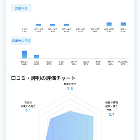
受講料金
5~10万
10万〜20万
20万〜30万
30万〜40万
40万〜50万
50万〜60万
60万〜70万
70万〜
0.0%
14.3%
14.3%
14.3%
0.0%
0.0%
28.6%
28.6%
卒業後の月収
変化なし
5万円
10万円
15万円
20万円
25万円
30万円
40万円
50万円以上
66.7%
33.3%
0.0%
0.0%
0.0%
0.0%
0.0%
0.0%
0.0%
口コミ・評判の評価チャート
費用の安さ
2.6
育児や
転職や就職
本業との両立
副業・独立
3.1
サポート
3.7