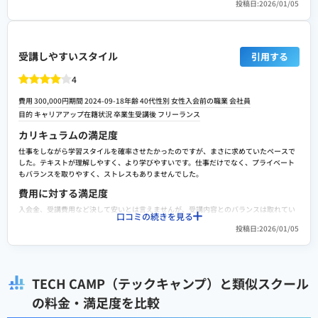
スクールへの改善ポイント
投稿日:2026/01/05
高額ですが、教育訓練給付制度を活用する事で、受講費の最大80%の補助があるメリッ
トがあります。しかし、申請手続きに時間がかかった事と、何度か職業安定所に行って
カリキュラムの進みが非常に速いため、特に短期集中型の場合は復習する時間が確保し
いたので、 精神的な部分や交通費の負担はありました。
づらい点が気になりました。もう少し理解度を定着させるためのアウトプット用演習問
題が充実していると、より自信を持って次に進めると思います。また、質問に対応して
転職や就職/副業・独立サポートの満足度
くれるメンターの方によって、解説の詳しさや分かりやすさに若干のばらつきを感じる
受講しやすいスタイル
引用する
ことがありました。教え方のクオリティが一定になるような研修の強化や、より高度な
3人の講師から手厚いサポートが受けられるので、安心感はあります。無制限で質問する
技術的質問に答えられるベテラン講師の常駐枠を増やしてほしいと感じました。
事が出来る学習環境の充実度の高さや分かりやすいオリジナル教材など、初心者からで
4
もエンジニアとして稼げるようになるための徹底したサポート体制は満足度が高いで
検討者向けにおすすめポイント
す。
費用 300,000円
期間 2024-09-18
年齢 40代
性別 女性
入会前の職業 会社員
「絶対に挫折したくない」「最短でエンジニアになりたい」という強い意志がある方に
目的
キャリアアップ
在籍状況 卒業生
受講後
フリーランス
スクールへの改善ポイント
強くお勧めします。学習環境の強制力とサポートの厚さは業界随一です。高額な受講料
カリキュラムの満足度
は自分を追い込むための良いプレッシャーになりますし、何より同じ目標を持つ仲間と
メンターの質にばらつきがあるのが改善ポイントだと思います。現役のエンジニアでは
切磋琢磨できるコミュニティの存在は、独学にはない大きなメリットです。
無い 人やエンジニアの実務経験が無い人や学生などが働いているケースが多いのが現状
仕事をしながら学習スタイルを確率させたかったのですが、まさに求めていたペースで
です。 信頼関係を築く事が出来るのか不安はあります。
した。テキストが理解しやすく、より学びやすいです。仕事だけでなく、プライベート
もバランスを取りやすく、ストレスもありませんでした。
検討者向けにおすすめポイント
費用に対する満足度
未経験からのエンジニア転職に、ほぼノーリスクで挑戦する事が出来るので、非常にお
勧め したいと思います。
入会金、受講費用など決して安いとは言えませんが、受講内容とのバランスは取れてい
口コミの続きを見る
たと思います。リーズナブルを強みとしたスクールに比べると費用面では劣りますが、
投稿日:2026/01/05
サービスの質やカリキュラムなどを含めると適正です。
転職や就職/副業・独立サポートの満足度
コースによりサポートに違いがあると思います。年齢的な問題もありますが、自分とし
てはサポートに関して満足度は高くありませんでした。学んだことを身に付きやすいの
TECH CAMP（テックキャンプ）と類似スクール
は良いのですが、幅広い世代が飛躍できると嬉しいです。
の料金・満足度を比較
スクールへの改善ポイント