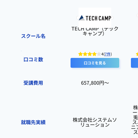
幅広い世代が活躍できるシステムになると、より良いと思いました。年齢的に厳しさが
あるかもしれませんが、40代以上の人でも転職しやすくなるようなサービスが整うとあ
りがたいです。受講費用ももう少し抑えられると良いと思います。
検討者向けにおすすめポイント
TECH CAMP（テック
仕事をしながら受講しやすいシステムなので、仕事とプライベートを両立させたい人は
キャンプ）
充実できると思いました
スクール名
4(
7件
)
口コミ数
口コミを見る
受講費用
657,800円〜
株
ー
兎
株式会社システムソ
就職先実績
ス
リューション
ニ
ス