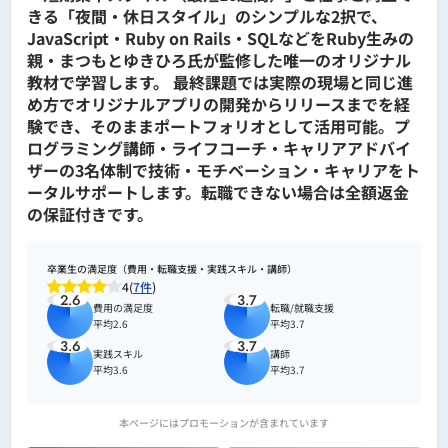
きる「夜間・休日スタイル」のシンプルな2択で、
JavaScript・Ruby on Rails・SQLなどをRuby生みの
親・まつもとゆきひろ氏が監修した唯一のオリジナル
教材で学習します。 最終課題では実際の現場と同じ進
め方でオリジナルアプリの開発からリリースまでを経
験でき、そのままポートフォリオとして活用可能。プ
ログラミング講師・ライフコーチ・キャリアアドバイ
ザーの3名体制で技術・モチベーション・キャリアをト
ータルサポートします。転職できない場合は全額返金
の保証付きです。
卒業生の満足度（費用・転職支援・実践スキル・講師）
4(
7件
)
2.6
3.7
費用の満足度
転職/就職支援
平均2.6
平均3.7
3.6
3.7
実践スキル
講師
平均3.6
平均3.7
本ページにはプロモーションが含まれています