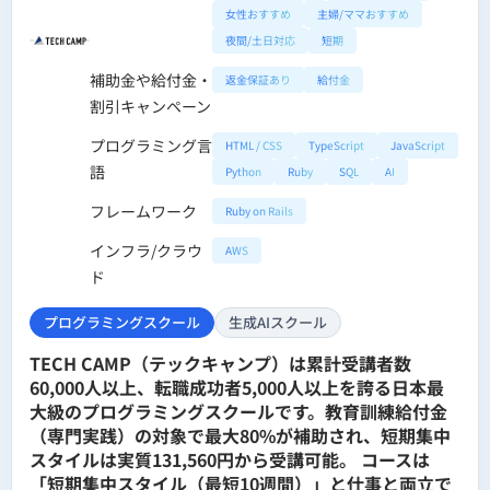
女性おすすめ
主婦/ママおすすめ
夜間/土日対応
短期
補助金や給付金・
返金保証あり
給付金
割引キャンペーン
プログラミング言
HTML / CSS
TypeScript
JavaScript
語
Python
Ruby
SQL
AI
フレームワーク
Ruby on Rails
インフラ/クラウ
AWS
ド
プログラミングスクール
生成AIスクール
TECH CAMP（テックキャンプ）は累計受講者数
60,000人以上、転職成功者5,000人以上を誇る日本最
大級のプログラミングスクールです。教育訓練給付金
（専門実践）の対象で最大80%が補助され、短期集中
スタイルは実質131,560円から受講可能。 コースは
「短期集中スタイル（最短10週間）」と仕事と両立で