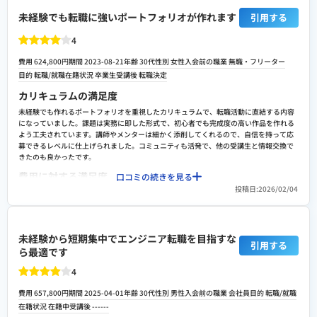
職務経歴書の添削はとても丁寧にご指導くださいました。キャリア相談の講師の方も良
未経験でも転職に強いポートフォリオが作れます
引用する
い方でした。その点、求人紹介や副業の案内などは特になかったので、どのような仕事
があるかなどだけでも良いので教えていただけると大変ありがたいと感じました。
4
スクールへの改善ポイント
費用 624,800円
期間 2023-08-21
年齢 30代
性別 女性
入会前の職業 無職・フリーター
実際の就職には繋がらなかったので、詳しくはわかりませんが、もう少し副業支援など
目的
転職/就職
在籍状況 卒業生
受講後
転職決定
あると先が見えた受講になったかと思います。コミュニティについては女性が少ないの
で、男性ばかりの中では少し心細かったです。班分けの際に考慮いただけるとありがた
カリキュラムの満足度
かったです。
未経験でも作れるポートフォリオを重視したカリキュラムで、転職活動に直結する内容
検討者向けにおすすめポイント
になっていました。課題は実務に即した形式で、初心者でも完成度の高い作品を作れる
よう工夫されています。講師やメンターは細かく添削してくれるので、自信を持って応
困ったことをすぐ尋ねることができ、またその回答も的確だったり、誠実な講師が多い
募できるレベルに仕上げられました。コミュニティも活発で、他の受講生と情報交換で
と感じました。おすすめできます。
きたのも良かったです。
費用に対する満足度
口コミの続きを見る
投稿日:2026/02/04
ポートフォリオ制作や転職サポートが充実しており、高額ではあるものの費用に十分見
合っていると感じました。メンターからの添削や質問対応が手厚く、未経験でも確実に
応募できる状態まで仕上げられるので、コスト以上の価値があります。
転職や就職/副業・独立サポートの満足度
未経験から短期集中でエンジニア転職を目指すな
引用する
ら最適です
転職支援が非常に手厚く、職務経歴書の添削や面接対策も丁寧に行ってもらえました。
特にポートフォリオのブラッシュアップを重視してくれるので、未経験でも書類選考で
4
落ちにくくなります。求人紹介も希望に合わせて提案してもらえ、安心して転職活動を
進められました。
費用 657,800円
期間 2025-04-01
年齢 30代
性別 男性
入会前の職業 会社員
目的
転職/就職
スクールへの改善ポイント
在籍状況 在籍中
受講後
------