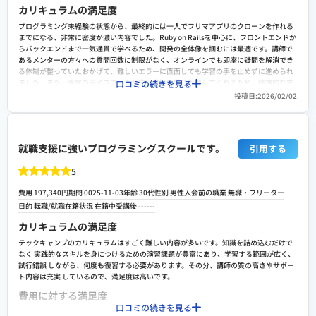
課題の量が少し多く感じる部分もあり、学習ペースを自分で調整できるオプションがあ
カリキュラムの満足度
るとさらに学びやすくなると思います。また、コミュニティ内の質問対応に差があるた
め、全員が均等にサポートを受けられる仕組みがあるとより安心です。
プログラミング未経験の状態から、最終的には一人でフリマアプリのクローンを作れる
までになる、非常に密度が濃い内容でした。Ruby on Railsを中心に、フロントエンドか
検討者向けにおすすめポイント
らバックエンドまで一気通貫で学べるため、開発の全体像を掴むには最適です。講師で
あるメンターの方々への質問回数に制限がなく、オンラインでも即座に疑問を解消でき
未経験でも転職で評価されるポートフォリオ作りができ、講師やメンターのサポートも
る体制が整っていたおかげで、難しいエラーに直面しても学習の手を止めずに進められ
手厚いスクールです。書類選考や面接にひっかかるレベルまでしっかり仕上げられるの
ました。また、専属のライフコーチが学習進捗を常に管理してくれるため、精神的な支
口コミの続きを見る
で、転職を目指す方におすすめです。
えも大きかったです。
投稿日:2026/02/02
費用に対する満足度
受講料は約65万円と他のスクールと比較しても高額な部類に入ります。しかし、挫折さ
せないための徹底した進捗管理や、2週間ごとの面談、そして万が一転職ができなかった
就職支援に強いプログラミングスクールです。
引用する
場合の全額返金保証制度があることを考えれば、リスクを最小限に抑えた先行投資とし
ての妥当性はあります。独学では到底たどり着けないスピードでスキルを習得できる環
5
境と、大手ならではの豊富な転職ノウハウ、企業とのコネクションをフル活用できる点
を踏まえれば、最終的には支払った金額以上のリターンが得られる内容だったと満足し
費用 197,340円
期間 0025-11-03
年齢 30代
性別 男性
入会前の職業 無職・フリーター
ています。
目的
転職/就職
在籍状況 在籍中
受講後
------
転職や就職/副業・独立サポートの満足度
カリキュラムの満足度
キャリアアドバイザーの質が非常に高く、自己分析から職務経歴書の添削、模擬面接ま
テックキャンプのカリキュラムはすごく難しい内容が多いです。知識を詰め込むだけで
で徹底的に伴走してくれました。未経験からの転職において最大の難関となるポートフ
なく 実践的なスキルを身につけるための演習課題が豊富にあり、学習する範囲が広く、
ォリオの作成についても、企業に評価されるための見せ方を具体的に指導してもらえた
試行錯誤 しながら、何度も復習する必要があります。その分、講師の質の高さやサポー
のが心強かったです。紹介される求人もSESから自社開発企業まで幅広く、自分の希望
ト内容は充実 しているので、満足度は高いです。
に沿ったキャリアを一緒に考えてくれる姿勢に好感が持てました。結果として、30歳と
いう年齢ながら異業種からWeb系企業への内定を獲得でき、手厚いサポートに感謝して
費用に対する満足度
います。
口コミの続きを見る
充実したサポート体制やカリキュラムの結果、他のプログラミングスクールより料金が