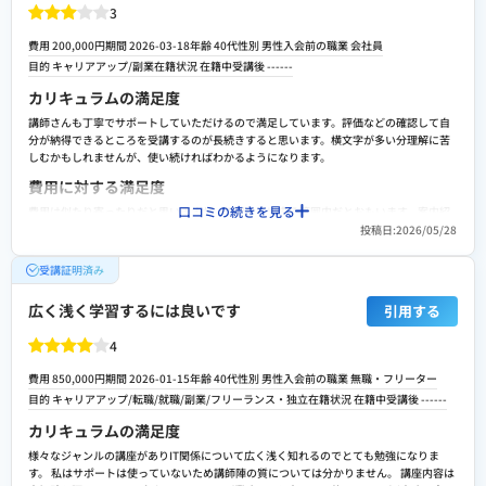
3
費用 200,000円
期間 2026-03-18
年齢 40代
性別 男性
入会前の職業 会社員
目的
キャリアアップ
/
副業
在籍状況 在籍中
受講後
------
カリキュラムの満足度
講師さんも丁寧でサポートしていただけるので満足しています。評価などの確認して自
分が納得できるところを受講するのが長続きすると思います。横文字が多い分理解に苦
しむかもしれませんが、使い続ければわかるようになります。
費用に対する満足度
口コミの続きを見る
費用は似たり寄ったりだと思いますが、無理なく出来る範囲内だとおもいます。案内紹
介などをしっかり確認することが重要で自分に合った場所を探すことから始めましょ
投稿日:2026/05/28
う。身につくつかないのは個人差なので焦らずすることが大事。
受講証明済み
転職や就職/副業・独立サポートの満足度
副業程度で考えて始めました。一人前になるまではかなり時間を要すると思い。自分の
広く浅く学習するには良いです
引用する
スキルアップ程度に考えるのがよいと思います。求人などをみてもこれからの時代はAI
が入ってくる時代です。先に知識をいれれば波に乗り遅れずいけるでしょう。
4
スクールへの改善ポイント
費用 850,000円
期間 2026-01-15
年齢 40代
性別 男性
入会前の職業 無職・フリーター
改善ポイントは思いつきません。満足していますし、案件紹介やコミニティを利用しス
目的
キャリアアップ
/
転職/就職
/
副業
/
フリーランス・独立
在籍状況 在籍中
受講後
------
キルアップしていければよいと考えています。無駄にならないようにしていければこれ
からの生活の水準もかわるとおもっています。がんばります
カリキュラムの満足度
検討者向けにおすすめポイント
様々なジャンルの講座がありIT関係について広く浅く知れるのでとても勉強になりま
す。 私はサポートは使っていないため講師陣の質については分かりません。 講座内容は
まずは調べること、興味があるなら最後までできるとおもいます。みなさんも副業程度