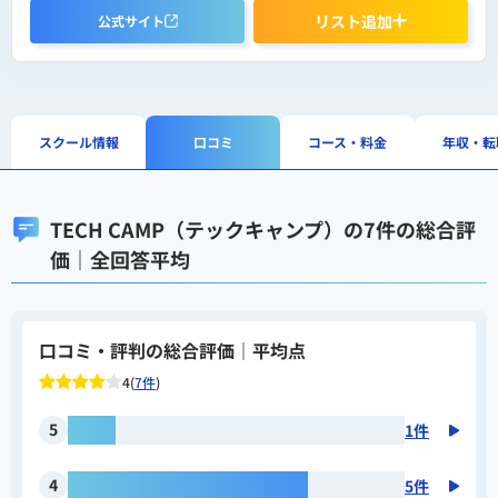
リスト追加
公式サイト
スクール情報
口コミ
コース・料金
年収・転
TECH CAMP（テックキャンプ）の7件の総合評
価｜全回答平均
口コミ・評判の総合評価｜平均点
4(
7件
)
5
1件
4
5件