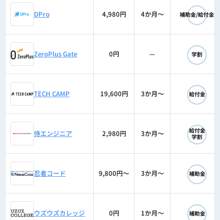
◯
DPro
4,980円
4か月〜
補助金/給付金
◯
ZeroPlus Gate
0円
—
学割
◯
TECH CAMP
19,600円
3か月〜
給付金
◯
給付金
侍エンジニア
2,980円
3か月〜
学割
◯
忍者コード
9,800円〜
3か月〜
補助金
◯
ウズウズカレッジ
0円
1か月〜
補助金