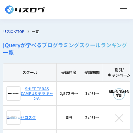
リスログTOP
一覧
jQueryが学べるプログラミングスクールランキング
一覧
割引/
スクール
受講料金
受講期間
キャンペーン
◯
SHIFT TERAS
補助金/給付金
CAMPUS テラキャ
2,572円〜
1か月〜
学割
ンAI
×
ゼロスク
0円
2か月〜