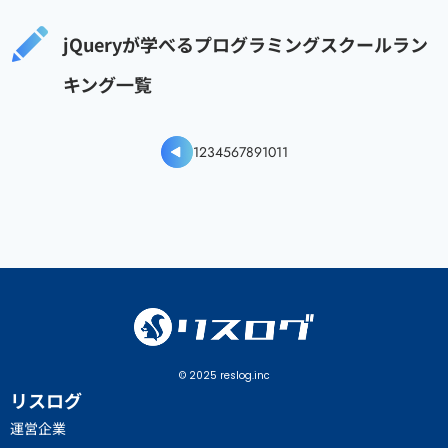
jQueryが学べるプログラミングスクールラン
キング一覧
1
2
3
4
5
6
7
8
9
10
11
© 2025 reslog.inc
リスログ
運営企業