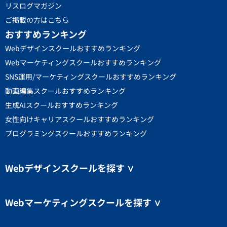
リスログマガジン
グラフィック：Photoshop /
ご掲載の方はこちら
Illustrator
おすすめランキング
ワイヤーフレーム：Figma / Miro
Webデザインスクールおすすめランキング
Webマーケティングスクールおすすめランキング
デザイン：Canva / Adobe
SNS運用/マーケティングスクールおすすめランキング
Express
動画編集スクールおすすめランキング
HP作成：WordPress / Studio
生成AIスクールおすすめランキング
女性向けキャリアスクールおすすめランキング
使用マーケティング・分析ツール
プログラミングスクールおすすめランキング
Google Analytics / Ptengine / AD EBiS /
Similarweb / Semrush / Ahrefs / Search
Console / Ubersuggest / MOZ / Power BI /
Webデザインスクールを探す
∨
Looker Studio / User Insight / Clarity /
HubSpot Marketing Hub / Pardot
Webマーケティングスクールを探す
∨
保有資格