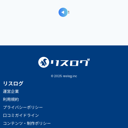
1
得意領域
LP（ランディングページ）設
計・制作
ワイヤーフレーム作成・UI/UXの
改善・要件定義
Webディレクション / LPO / EFO
© 2025 reslog.inc
/ CRO
リスログ
Webサイト・SEOメディアのディ
運営企業
利用規約
レクション
プライバシーポリシー
使用ツール
口コミガイドライン
コンテンツ・制作ポリシー