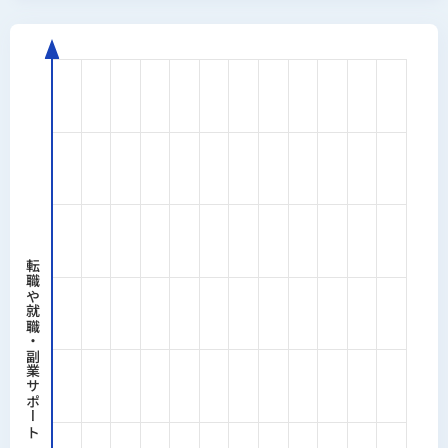
ーケティングコンサルティング会社でWebディレ
クターとして、Webサイト・LP・SNSクリエイテ
ィブの制作に関わる。
ベンチャー企業の執行役員CMOではUI/UX設計・
ワイヤーフレーム作成・要件定義などディレクシ
ョン部門を管掌。これまで関与した制作物はWeb
サイト・LPなど30本以上。自社では
reslog.jp
/
faclog.jpをはじめ複数サイトのアートディレクタ
ーとして構築に従事。現在は生成AI×Webデザイ
ンで、LP・Webサイトの要件定義からデザインま
でを1人で完結。
ITスクール口コミ・比較サイト「リスログ」の運
転職や就職・副業サポート
営を通じて200社以上のITスクールを調査してお
り、Webデザインスクールについては「卒業後に
現場で通用するか」をディレクター目線で評価し
ています。
経歴
2013年｜KENスクール Webデザ