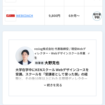
◯
給付金
WEBCOACH
9,800円
6か月〜
学割
reslog株式会社 代表取締役 / 現役Webデ
ィレクター・Webデザインスクール卒業
生
大野克也
執筆者
大学在学中にKENスクール Webデザインコースを
受講。スクールを「受講者として使った側」の経
験と、その後10年以上にわたる現場ディレクター
としての経験、両方の目線からWebデザインスク
続きを見る
ールを評価。
新卒入社後はIllustrator・Photoshop・Canvaを
活用した広告・バナー制作に従事。その後Webマ