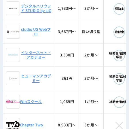
◯
デジタルハリウッ
1,733円〜
3か月〜
補助金
ド STUDIO by LIG
◯
studio US Webプ
3,667円〜
買い切り型
給付金
ロ
◯
インターネット・
補助金/給付
3,330円
2か月〜
アカデミー
学割
◯
ヒューマンアカデ
補助金/給付
361円
3か月〜
ミー
学割
◯
Winスクール
1,069円
1か月〜
補助金/給付
×
Chapter Two
8,933円〜
3か月〜