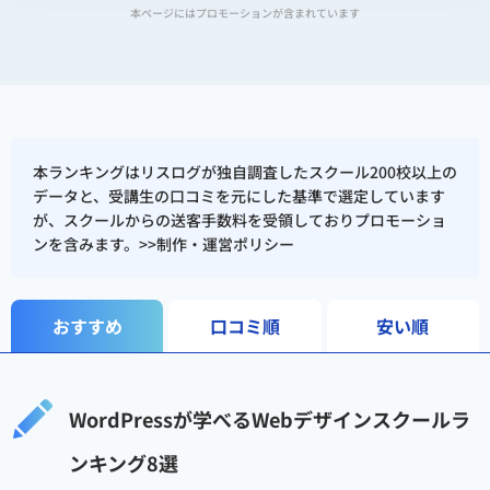
締役
本ページにはプロモーションが含まれています
2026年〜｜個人開発者・マイク
ロSaaS開発中
制作実績（ディレクター・アートディレクターと
して）
本ランキングはリスログが独自調査したスクール200校以上の
データと、受講生の口コミを元にした基準で選定しています
が、スクールからの送客手数料を受領しておりプロモーショ
Webサイト：10件以上
ンを含みます。>>
制作・運営ポリシー
SEOメディア：5件以上
LP：20本以上
おすすめ
口コミ順
安い順
主な関与サイト：
reslog.jp
/
reslog.co.jp
/
faclog.jp
/
WordPressが学べるWebデザインスクールラ
faclog.jp/factoring-bulk-
estimate-assessment
/
ンキング8選
sotokuro.com