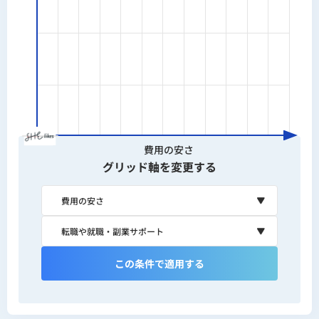
インコース受講（大学在学中）
2016年｜スマートキャンプ株式
会社 メディア事業部 ビジネス統
括
2022年｜ステップ・アラウンド
株式会社 執行役員CMO（Webメ
費用の安さ
ディアの要件定義・UI/UX設計・
グリッド軸を変更する
ディレクション部門を管掌）
2024年｜rimad株式会社 代表取
締役（2025年に株式会社アイズ
（東証グロース：5242）へ売
この条件で適用する
却）
2025年｜reslog株式会社 代表取