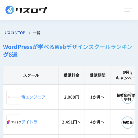
リスログTOP
一覧
WordPressが学べるWebデザインスクールランキン
グ8選
割引/
スクール
受講料金
受講期間
キャンペー
◯
補助金/給付
侍エンジニア
2,000円
1か月〜
学割
◯
デイトラ
2,491円〜
4か月〜
補助金