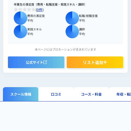
卒業生の満足度（費用・転職支援・実践スキル・講師）
(
0件
)
費用の満足度
転職/就職支援
平均
平均
実践スキル
講師
平均
平均
本ページにはプロモーションが含まれています
リスト追加
公式サイト
スクール情報
口コミ
コース・料金
年収・転