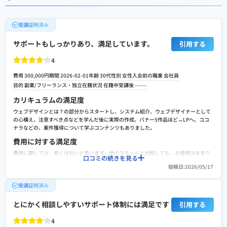
受講証明済み
サポートもしっかりあり、満足しています。
引用する
4
費用 300,000円
期間 2026-02-01
年齢 30代
性別 女性
入会前の職業 会社員
目的 副業/フリーランス・独立
在籍状況 在籍中
受講後 ------
カリキュラムの満足度
ウェブデザインとは？の部分からスタートし、システム紹介、ウェブデザイナーとして
の心構え、注意すべき点などを学んだ後に実際の作成。バナー5作品ほど→LPへ。ココ
ナラなどの、案件獲得について学ぶコンテンツもありました。
費用に対する満足度
費用に関しては、安くはないと思います。他のスクールと比較しても、お得感はあまり
口コミの続きを見る
ありません。ただ、集団で無く個人でしっかり学べる、一人一人にエキスパート講師が
投稿日:2026/05/17
つき相談に乗ってくれるのでこのくらいの費用はかかるかなと思います。
転職や就職/副業・独立サポートの満足度
受講証明済み
案件紹介やお仕事確保の保証制度といったようなもののサポートは、特に目立ったもの
はありませんが、担当として一人一人についてくれるエキスパート講師より、実務案件
とにかく相談しやすいサポート体制には満足です
引用する
の添削もしていただくサポートはとてもありがたかったです。
4
スクールへの改善ポイント