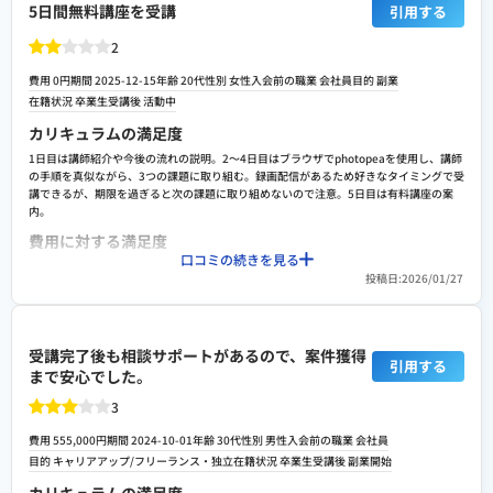
これから転職をする人にとっては安心できる体制を作ってくれている。フリーでやって
5日間無料講座を受講
引用する
実践中心のカリキュラムで、講師から丁寧な添削・指導が受けられる点が魅力です。チ
いくに対しての不安もすぐに乗ってくれる体制を作っているので、安心して講師の方た
ャットやZoomでの相談、コミュニティでの交流も充実しており、学びやすい環境が整っ
ちにお願いすることができる。困ったときにはいつでも相談できるなども魅力の一つだ
2
ています。案件紹介はほとんどないものの、独立に向けたサポートや継続的な相談体制
と思う。
が継続的（一生涯）あり、安心して学んでいけると思います。
費用 0円
期間 2025-12-15
年齢 20代
性別 女性
入会前の職業 会社員
目的 副業
スクールへの改善ポイント
在籍状況 卒業生
受講後 活動中
カリキュラムはいいのですが、転職に利用できるのか、また副業としてやっていくにも
カリキュラムの満足度
不安材料はたくさんあり、イメージが付きにくい気はする。便利なツールがたくさんあ
るので、それを利用するのはいいが、なかなか慣れない作業にコツをつかむまでの安心
1日目は講師紹介や今後の流れの説明。2〜4日目はブラウザでphotopeaを使用し、講師
感があるといいのではと思う
の手順を真似ながら、3つの課題に取り組む。録画配信があるため好きなタイミングで受
講できるが、期限を過ぎると次の課題に取り組めないので注意。5日目は有料講座の案
検討者向けにおすすめポイント
内。
まずは実際に体験して、やってみるのがおすすめです。初めては緊張しますが、実際に
費用に対する満足度
出来上がると自信がつくので。
口コミの続きを見る
無料でwebデザインの体験ができた。ただし、デザインのスキルを身につけるというよ
投稿日:2026/01/27
りは、課題を通してphotopeaの基本的な使い方を学んだかんじ。本格的にwebデザイン
をやりたい人向けには有料講座の案内あり。
転職や就職/副業・独立サポートの満足度
受講完了後も相談サポートがあるので、案件獲得
当然ではあるが無料講座時点での転職や就職/副業・独立サポートは特になし。webデザ
引用する
まで安心でした。
イナーの需要や案件および案件獲得の方法、働き方の例についての紹介はあった。無料
講座後にwebデザイナー志望者向けの有料講座案内とキャリア相談会が設けられてい
3
た。
スクールへの改善ポイント
費用 555,000円
期間 2024-10-01
年齢 30代
性別 男性
入会前の職業 会社員
目的 キャリアアップ/フリーランス・独立
在籍状況 卒業生
受講後 副業開始
スクール自体への改善ポイントは特になし。ただ受講期間中、オープンチャットで受講
生と講師陣とのやりとりが行われ、自分が課題を達成した後も別の受講生への修正依頼