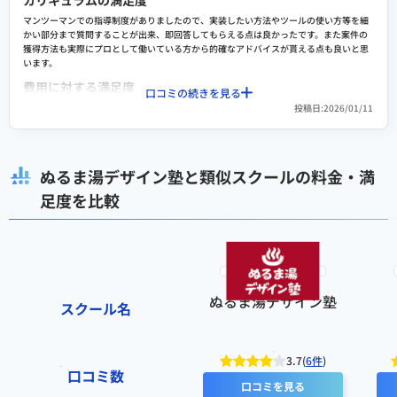
カリキュラムの満足度
や質問・回答などがあり不要な情報がある。特に他人の参加離脱宣言は不要にしてほし
い。
マンツーマンでの指導制度がありましたので、実装したい方法やツールの使い方等を細
かい部分まで質問することが出来、即回答してもらえる点は良かったです。また案件の
検討者向けにおすすめポイント
獲得方法も実際にプロとして働いている方から的確なアドバイスが貰える点も良いと思
います。
パソコンは使えるがAdobeソフトを使ったことがなく、webデザインを一から学びたい
人におすすめ。photopeaの基本的な使い方を取得できる。
費用に対する満足度
口コミの続きを見る
カリキュラム内容自体はオーソドックスで独創的な内容では無いので、基礎をきちんと
投稿日:2026/01/11
固めたい方にはお勧めできると思いますが、内容に対して価格は割高に思います。また
前半は自主的にテキストを読む作業が中心であり、せっかくのスクールなので実技の割
合をもっと増やしてもらいたいと思いました。
ぬるま湯デザイン塾と類似スクールの料金・満
転職や就職/副業・独立サポートの満足度
クラウドソーシングでの案件獲得方法が講義内容に含まれている為、初心者でも一から
足度を比較
案件獲得までの準備を進める事が出来るのは良いと思いました。案件獲得の疑問点は卒
業後もサポートしてもらえる為、その点も満足ポイントだと思います。
スクールへの改善ポイント
講義期間が短いので、毎日時間を確保するのが大変でした。もう少し期間の長いコース
があると、申込者が増えるのでは無いかと思います。また、コードを学ぶ講義が無かっ
たので凝ったデザインにしたい場合には必要だと思っているので、カリキュラムに組み
ぬるま湯デザイン塾
スクール名
込むことを検討いただきたいです。
検討者向けにおすすめポイント
短期間で実践的なカリキュラムを学べるので、時間に余裕がある方はおすすめできま
3.7(
6件
)
す。またマンツーマン指導を受けられるので、気軽に何でも相談しながら学びたい方に
口コミ数
はおすすめできます。
口コミを見る