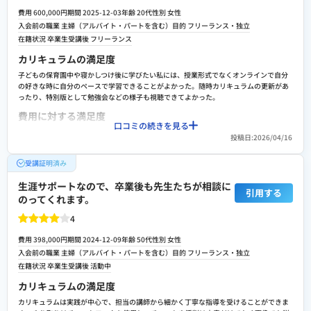
一人一人についてくれるエキスパート講師について、とても感じが良く指示も的確、前
費用 600,000円
期間 2025-12-03
年齢 20代
性別 女性
向きな言葉をくれるなど良い先生なのですが、なんせ返信が遅く、そのことでカリキュ
入会前の職業 主婦（アルバイト・パートを含む）
目的 フリーランス・独立
ラムが進められないと言った時もありました。返信時間について改善してもらえると助
在籍状況 卒業生
受講後 フリーランス
かるなと思いました。
カリキュラムの満足度
検討者向けにおすすめポイント
子どもの保育園中や寝かしつけ後に学びたい私には、授業形式でなくオンラインで自分
講師たちによる特別講座やイベントも頻繁に開催しており、熱意を持って指導してくれ
の好きな時に自分のペースで学習できることがよかった。随時カリキュラムの更新があ
ると感じます。全て参加することは難しいですが、取捨選択して学べると良いと思いま
ったり、特別版として勉強会などの様子も視聴できてよかった。
す。
費用に対する満足度
口コミの続きを見る
費用面がいちばんネックではある、高い。一主婦がぽんと出せる金額ではない。条件を
投稿日:2026/04/16
クリアすると生涯サポートとなるのは魅力だが、高いと思う。ただ、絶対に成果を出す
ぞとスイッチは入るし、必死に回収を目標に作業に取り組んでいます。
受講証明済み
転職や就職/副業・独立サポートの満足度
生涯サポートなので、卒業後も先生たちが相談に
提案の仕方や請求書の書き方などを教えてくれるページもあるし、講師の先生に聞くと
引用する
のってくれます。
優しくアドバイスをくれるため頼れる存在となっています。講師の先生の紹介で、ココ
ナラの買取もしてくださり実績に繋がっています。
4
スクールへの改善ポイント
費用 398,000円
期間 2024-12-09
年齢 50代
性別 女性
費用。生徒数が増えサポート数が必要だとは思うが、追加講習に必要な費用も１回
入会前の職業 主婦（アルバイト・パートを含む）
目的 フリーランス・独立
3000~7000円くらいで尻込みしてしまう。費用面をHPに記載していないのも、不信感に
在籍状況 卒業生
受講後 活動中
繋がるとは思う。ただ、いい講師の先生をマッチングしてくれて感謝しています。
カリキュラムの満足度
検討者向けにおすすめポイント
カリキュラムは実践が中心で、担当の講師から細かく丁寧な指導を受けることができま
費用さえ覚悟を決めたら、サポートしてくださる講師の先生や共に頑張っている生徒が