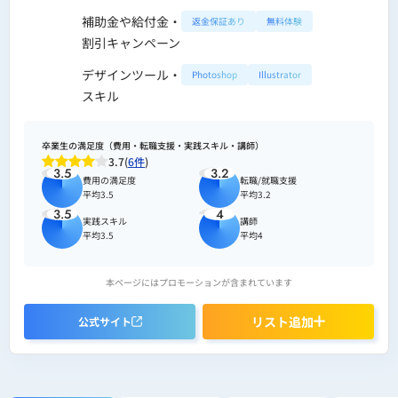
補助金や給付金・
返金保証あり
無料体験
割引キャンペーン
デザインツール・
Photoshop
Illustrator
スキル
卒業生の満足度（費用・転職支援・実践スキル・講師）
3.7(
6件
)
3.5
3.2
費用の満足度
転職/就職支援
平均3.5
平均3.2
3.5
4
実践スキル
講師
平均3.5
平均4
本ページにはプロモーションが含まれています
リスト追加
公式サイト