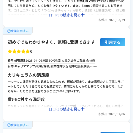
す。 やり取りはチャットワークを使用し、チャットや添削は文章だけでなく画像でも説
見えて頑張りやすいとは思います。WEBデザインを勉強したらグラフィックも学びたく
明してもらえるため、とても分かりやすいです。また、Zoomで相談することも可能で
なるとは思います。
す。 コミュニティとして「スペシャルチャット」があり、週2回（土曜日以外）、昼と夜
口コミの続きを見る
に開催されています。そこでは講師や受講生同士で、相談・添削・交流を行うことがで
投稿日:2026/03/29
きます。 サポート内容については、案件紹介はほとんどありませんが、自分で独り立ち
できるようにココナラでのサポートや、実際に仕事を獲得した後の継続的なサポート
（長期的な支援）も受けられます。そのため、全体として満足しています。
受講証明済み
費用に対する満足度
初めてでもわかりやすく、気軽に受講できます
引用する
料金は比較的高めだと思いますが、カリキュラムの内容や講師の満足度、サポート体制
を考えると納得できると感じています。 卒業後もデザインに関する相談や、分からない
5
こと・困ったことがあった際にいつでも相談できる環境があるのは、とても心強いで
す。 本気で頑張りたい人にとっては、決して高すぎる価格ではないのではないかと思い
費用 0円
期間 2025-04-06
年齢 50代
性別 女性
入会前の職業 会社員
ます。
目的 キャリアアップ/転職/就職/副業
在籍状況 途中退会
受講後 ------
転職や就職/副業・独立サポートの満足度
カリキュラムの満足度
案件の紹介は保証されていませんが、就職用の職務経歴書の添削は受けられると思いま
一つ一つの課題が意外と簡単なものなので、理解が深まり、また講師の方も丁寧にサポ
す。 また、ココナラ出品に関しても、細かいチェックやサポートをしてもらえます。 お
ートしていただけるのでとても満足です。質問にもしっかりと答えてくれるので、わか
客様の作り方についてのアドバイスも幅広く受けられますし、本人の独立に向けたサポ
らなかったところを理解できることがいいと思います。
ートや助言も充実していると思います。
費用に対する満足度
スクールへの改善ポイント
カリキュラムが充実しているのに、しっかりとサポートもしてくれるし、難しい案件に
全体的に満足度は高いですが、案件紹介や転職・副業支援の機会がもう少し充実する
口コミの続きを見る
対しても、対応できるような体制を講師の先生たちが作ってくれているのにこの値段
と、より未来への安心感につながると思います。どこの学校でも同じだと思いますが、
投稿日:2026/02/06
で！という感じでうれしい。さらには同じ仲間たちともコミュニケーションをとれるよ
先生によって教え方の個人差が少しあるように思うのでもっと統一していただけるとい
うにしていたでけているのもよい。
いと思いました。
受講証明済み
転職や就職/副業・独立サポートの満足度
検討者向けにおすすめポイント