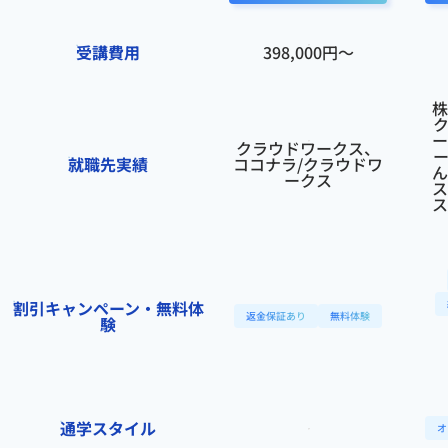
受講費用
398,000円〜
株
ー
クラウドワークス、
就職先実績
ココナラ/クラウドワ
ん
ークス
ス
ス
割引キャンペーン・無料体
返金保証あり
無料体験
験
通学スタイル
オ