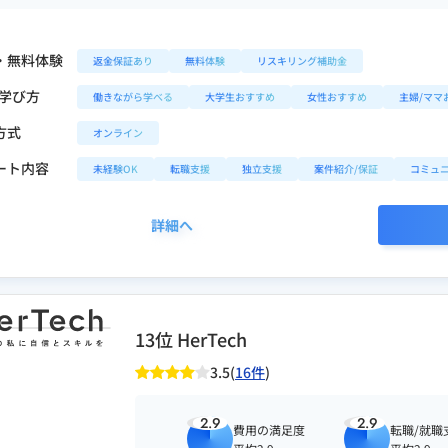
・無料体験
返金保証あり
無料体験
リスキリング補助金
/学び方
働きながら学べる
大学生おすすめ
女性おすすめ
主婦/ママ
方式
オンライン
ート内容
未経験OK
転職支援
独立支援
案件紹介/保証
コミュ
詳細へ
13位 HerTech
3.5(
16件
)
2.9
2.9
費用の満足度
転職/就職