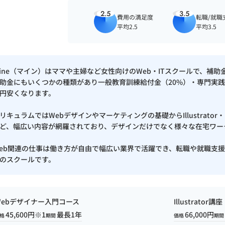
2.5
3.5
費用の満足度
転職/就職
平均2.5
平均3.5
ine（マイン）はママや主婦など女性向けのWeb・ITスクールで、補
助金にもいくつかの種類があり一般教育訓練給付金（20%）・専門実践
円安くなります。
リキュラムではWebデザインやマーケティングの基礎からIllustrator・
ど、幅広い内容が網羅されており、デザインだけでなく様々な在宅ワー
eb関連の仕事は働き方が自由で幅広い業界で活躍でき、転職や就職支
のスクールです。
Webデザイナー入門コース
Illustrator講座
45,600円※1
最長1年
66,000円
格
期間
価格
期間