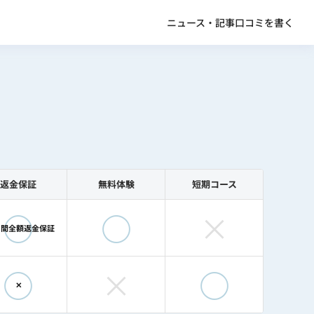
ニュース・記事
口コミを書く
返金保証
無料体験
短期コース
◯
◯
×
日間全額返金保証
◯
×
◯
✕