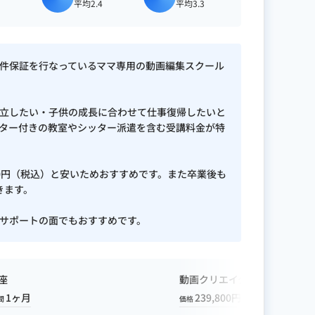
平均2.4
平均3.3
案件保証を行なっているママ専用の動画編集スクール
立したい・子供の成長に合わせて仕事復帰したいと
ター付きの教室やシッター派遣を含む受講料金が特
00円（税込）と安いためおすすめです。また卒業後も
きます。
サポートの面でもおすすめです。
講座
動画クリエイター講座
1ヶ月
239,800円
1ヶ月
間
価格
期間