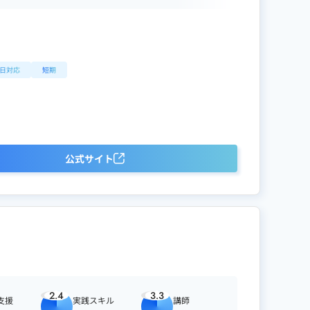
土日対応
短期
公式サイト
2.4
3.3
支援
実践スキル
講師