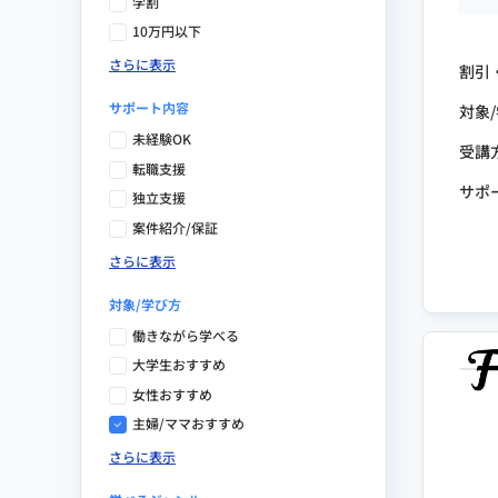
学割
10万円以下
さらに表示
割引
サポート内容
対象
未経験OK
受講
転職支援
サポ
独立支援
案件紹介/保証
さらに表示
対象/学び方
働きながら学べる
大学生おすすめ
女性おすすめ
主婦/ママおすすめ
さらに表示