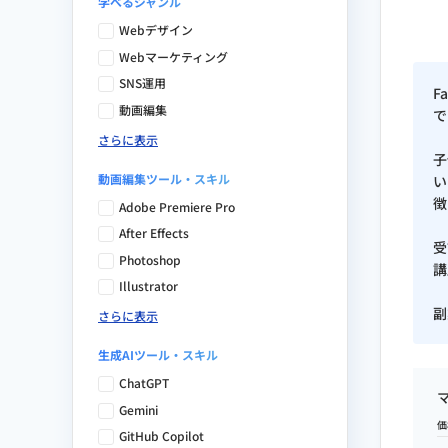
学べるジャンル
Webデザイン
Webマーケティング
SNS運用
F
動画編集
で
さらに表示
子
動画編集ツール・スキル
い
徴
Adobe Premiere Pro
After Effects
受
Photoshop
講
Illustrator
副
さらに表示
生成AIツール・スキル
ChatGPT
Gemini
価
GitHub Copilot