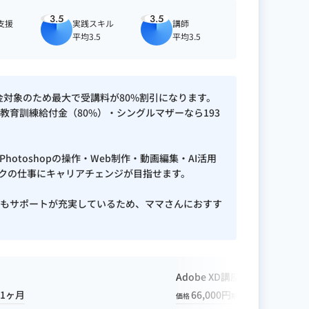
3.5
3.5
支援
実践スキル
講師
平均3.5
平均3.5
助金対象のため最大で受講料が80%割引になります。
教育訓練給付金（80%）・シングルマザーなら193
Photoshopの操作・Web制作・動画編集・AI活用
クの仕事にキャリアチェンジが目指せます。
援もサポートが充実しているため、ママさんにおすす
Adobe XD講座
1ヶ月
66,000円
1ヶ月
価格
期間