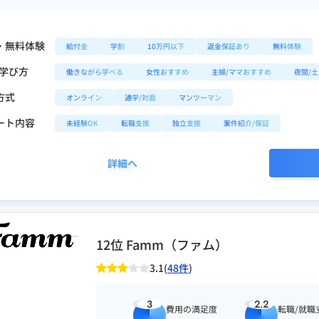
・無料体験
給付金
学割
10万円以下
返金保証あり
無料体験
/学び方
働きながら学べる
女性おすすめ
主婦/ママおすすめ
夜間/
方式
オンライン
通学/対面
マンツーマン
ート内容
未経験OK
転職支援
独立支援
案件紹介/保証
詳細へ
12位 Famm（ファム）
3.1(
48件
)
3
2.2
費用の満足度
転職/就職