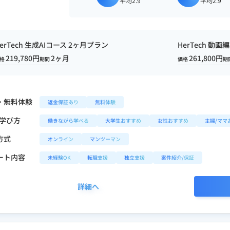
平均2.9
平均2.9
erTech 生成AIコース 2ヶ月プラン
HerTech 動
219,780円
2ヶ月
261,800円
格
期間
価格
期
・無料体験
返金保証あり
無料体験
/学び方
働きながら学べる
大学生おすすめ
女性おすすめ
主婦/ママ
方式
オンライン
マンツーマン
ート内容
未経験OK
転職支援
独立支援
案件紹介/保証
詳細へ