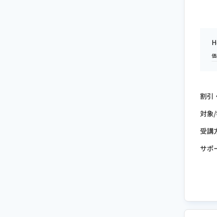
H
価
割引
対象
受講
サポ