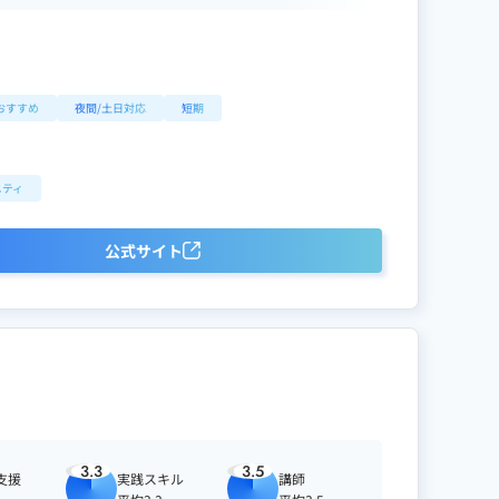
おすすめ
夜間/土日対応
短期
ニティ
公式サイト
3.3
3.5
支援
実践スキル
講師