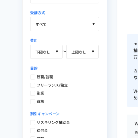
受講方式
費用
m
補
〜
万
目的
カ
転職/就職
な
フリーランス/独立
W
副業
め
資格
割引キャンペーン
リスキリング補助金
給付金
価