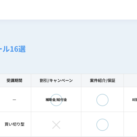
ル16選
受講期間
割引/
キャンペーン
案件紹介/
保証
◯
◯
—
補助金/給付金
8
×
◯
買い切り型