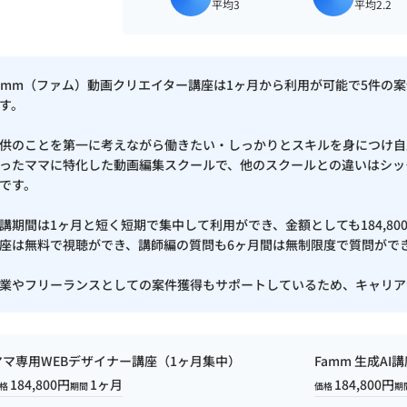
平均3
平均2.2
amm（ファム）動画クリエイター講座は1ヶ月から利用が可能で5件の
す。
供のことを第一に考えながら働きたい・しっかりとスキルを身につけ自
ったママに特化した動画編集スクールで、他のスクールとの違いはシッ
です。
講期間は1ヶ月と短く短期で集中して利用ができ、金額としても184,8
座は無料で視聴ができ、講師編の質問も6ヶ月間は無制限度で質問がで
業やフリーランスとしての案件獲得もサポートしているため、キャリア
ママ専用WEBデザイナー講座（1ヶ月集中）
Famm 生成AI
184,800円
1ヶ月
184,800円
格
期間
価格
期