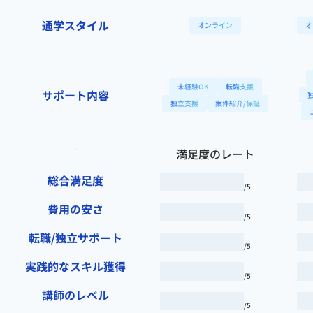
通学スタイル
オンライン
オ
未経験OK
転職支援
サポート内容
独立支援
案件紹介/保証
満足度のレート
総合満足度
/5
費用の安さ
/5
転職/独立サポート
/5
実践的なスキル獲得
/5
講師のレベル
/5