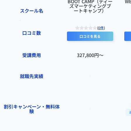
BOOT CAMP（ディー
W
ズマーケティングブ
スクール名
ートキャンプ）
(
0件
)
口コミ数
口コミを見る
受講費用
327,800円〜
就職先実績
割引キャンペーン・無料体
験