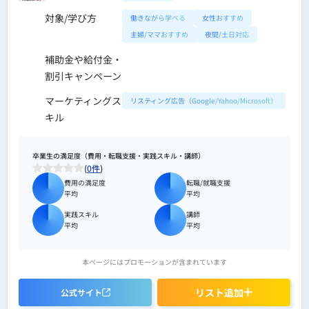
対象/学び方
働きながら学べる
女性おすすめ
主婦/ママおすすめ
夜間/土日対応
補助金や給付金・
割引キャンペーン
マーケティングス
リスティング広告（Google/Yahoo/Microsoft）
キル
卒業生の満足度（費用・転職支援・実践スキル・講師）
(
0件
)
費用の満足度
転職/就職支援
平均
平均
実践スキル
講師
平均
平均
本ページにはプロモーションが含まれています
リスト追加
公式サイト