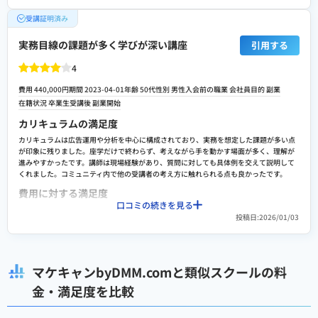
に効果的でした。
受講証明済み
費用に対する満足度
受講料は他校と比べても高額な部類に入りますが、提供される講義の専門性と圧倒的な
実務目線の課題が多く学びが深い講座
引用する
アウトプットの機会、そして手厚い転職サポートを考慮すれば、十分に投資価値がある
と感じています。実際に現場で使用されるツールを用いた実践的なトレーニングや、実
4
在する企業の課題解決を想定したワークショップなど、受講料に見合うだけの密度の濃
い経験ができました。単なるスキルの習得だけでなく、転職成功後の活躍まで見据えた
費用 440,000円
期間 2023-04-01
年齢 50代
性別 男性
入会前の職業 会社員
目的 副業
教育カリキュラムになっており、将来的な年収アップの可能性を考えれば、非常に満足
在籍状況 卒業生
受講後 副業開始
度の高い投資だったと確信しています。講師の質も安定しており、個別の疑問にも納得
いくまで付き合ってくれました。
カリキュラムの満足度
転職や就職/副業・独立サポートの満足度
カリキュラムは広告運用や分析を中心に構成されており、実務を想定した課題が多い点
が印象に残りました。座学だけで終わらず、考えながら手を動かす場面が多く、理解が
専任のキャリアアドバイザーによるサポートが想像以上に手厚く、驚きました。職務経
進みやすかったです。講師は現場経験があり、質問に対しても具体例を交えて説明して
歴書の添削では、マーケティング未経験である自分の経歴を、いかに業界の求めるスキ
くれました。コミュニティ内で他の受講者の考え方に触れられる点も良かったです。
ルと結びつけてアピールするかという視点で徹底的に磨き上げてくれました。また、提
携している優良企業の求人紹介はもちろん、模擬面接では各社の選考基準に合わせた具
費用に対する満足度
体的な対策を練ることができ、自信を持って選考に挑むことができました。内定獲得が
口コミの続きを見る
ゴールではなく、入社後にどう成果を出すかという点まで踏み込んだキャリアカウンセ
受講料は決して安価ではありませんが、内容を振り返ると妥当だと感じています。広告
投稿日:2026/01/03
リングを受けられたことが、何よりも心強かったです。
運用やマーケティング全体の考え方を体系的に学べた点は価値がありました。講師の対
応や課題へのフィードバックも丁寧で、独学では得にくい視点を多く得られました。費
スクールへの改善ポイント
用重視の方には迷う部分もありますが、学習密度は高いです。
カリキュラムの密度が非常に濃いため、仕事と両立しながら進めるにはかなりの覚悟が
転職や就職/副業・独立サポートの満足度
必要です。予習や課題に要する時間の目安が事前にさらに詳しく提示されていれば、よ
マケキャンbyDMM.comと類似スクールの料
り無理のないスケジューリングができたと感じます。また、オンライン講義のアーカイ
キャリア面では個別相談の機会があり、これまでの職歴を踏まえた現実的なアドバイス
金・満足度を比較
ブ動画において、重要なキーワードやセクションごとにチャプター分けがされている
を受けられました。求人の考え方や職務経歴書の見せ方についても指摘があり、自分で
と、復習の際の効率がさらに上がると感じました。サポート体制については、質問への
は気づきにくい点を整理できました。即結果が出るというより、方向性を明確にする支
返信が非常に丁寧な分、週末などの繁忙期には少し時間がかかることがあったため、緊
援という印象です。