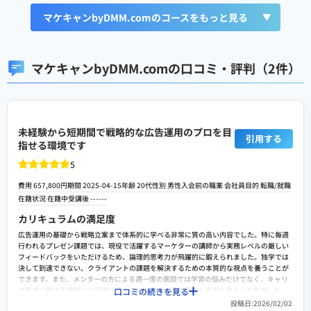
マケキャンbyDMM.comのコースをもっと見る
マケキャンbyDMM.comの口コミ・評判（2件）
未経験から短期間で戦略的な広告運用のプロを目
引用する
指せる環境です
5
費用 657,800円
期間 2025-04-15
年齢 20代
性別 男性
入会前の職業 会社員
目的 転職/就職
在籍状況 在籍中
受講後 ------
カリキュラムの満足度
広告運用の基礎から戦略立案まで体系的に学べる非常に質の高い内容でした。特に毎週
行われるプレゼン課題では、現役で活躍するマーケターの講師から実務レベルの厳しい
フィードバックをいただけるため、論理的思考力が飛躍的に鍛えられました。独学では
決して到達できない、クライアントの課題を解決するための本質的な視点を養うことが
できます。また、メンターの方による週一度の面談では学習の悩みだけでなく、キャリ
ア形成に関する相談にも親身に乗っていただき、精神面でも大きな支えとなりました。
口コミの続きを見る
受講生同士で切磋琢磨できるコミュニティ環境も、モチベーションを維持する上で非常
投稿日:2026/02/02