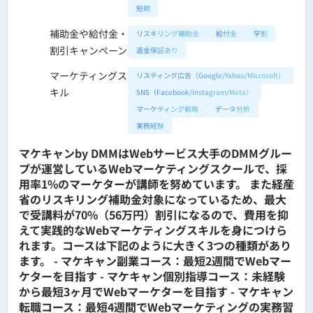
短期
補助金や給付金・
リスキリング補助金
給付金
学割
割引キャンペーン
返金保証あり
マーケティングス
リスティング広告（Google/Yahoo/Microsoft）
キル
SNS（Facebook/Instagram/Meta）
マーケティング戦略
データ分析
実務経験
マケキャンby DMMはWebサービス大手のDMMグルー
プが運営しているWebマーケティングスクールで、採
用率1%のマーケターが講師を努めています。 また経産
省のリスキリング補助金対象になっているため、最大
で受講料が70%（56万円）割引になるので、費用を抑
えて実践的なWebマーケティングスキルを身につけら
れます。コースは下記のように大きく3つの種類があり
ます。 - マケキャン副業コース：最短2週間でWebマー
ケターを目指す - マケキャン個別指導コース：未経験
から最短3ヶ月でWebマーケターを目指す - マケキャン
転職コース：最短4週間でWebマーケティングの実務習