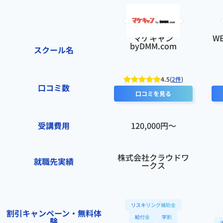
急性の高い疑問に対する即時回答チャットのような仕組みが導入されると、さらに学習
スクールへの改善ポイント
環境が良くなると思います。
課題の提出期限が重なる時期はやや負荷が高く感じました。進行スケジュールにもう少
検討者向けにおすすめポイント
し余白があると、理解を深めながら進めやすいと思います。質問対応は丁寧ですが、時
マケキャン
W
未経験から本気でWebマーケターへの転職を目指すなら、これ以上の環境はありませ
間帯によっては回答まで少し待つこともありました。全体として大きな不満はありませ
byDMM.com
ん。現役プロによる厳しい指導と、戦略立案までカバーする実践的なカリキュラムが、
んが、細かな運営面で調整の余地はあると感じます。
スクール名
あなたの市場価値を最大化してくれます。手厚い転職サポートと、一生の財産になる志
検討者向けにおすすめポイント
の高い仲間との繋がりが得られる点も大きな魅力です。
実務を意識した課題が多く、知識だけで終わらせたくない方に向いています。講師や受
講者とのやり取りを通じて視野が広がる点も特徴です。自分で考える力を身につけたい
4.5(
2件
)
口コミ数
方には相性が良いスクールだと思います。
口コミを見る
受講費用
120,000円〜
株式会社クラウドワ
就職先実績
ークス
リスキリング補助金
割引キャンペーン・無料体
給付金
学割
験