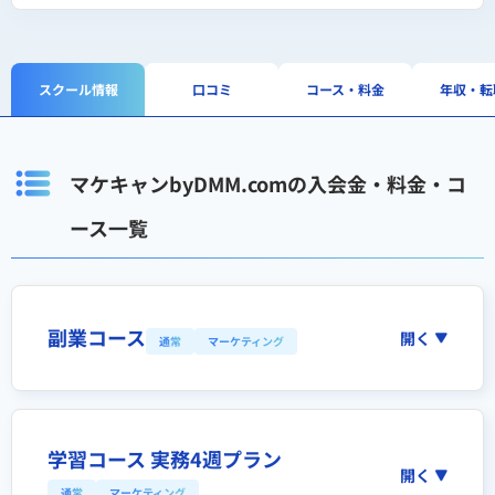
スクール情報
口コミ
コース・料金
年収・転
マケキャンbyDMM.comの入会金・料金・コ
ース一覧
副業コース
開く
通常
マーケティング
学習コース 実務4週プラン
開く
通常
マーケティング