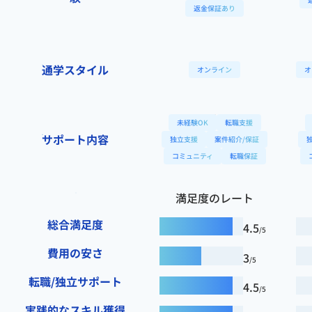
返金保証あり
通学スタイル
オンライン
オ
未経験OK
転職支援
サポート内容
独立支援
案件紹介/保証
コミュニティ
転職保証
満足度のレート
総合満足度
4.5
/5
費用の安さ
3
/5
転職/独立サポート
4.5
/5
実践的なスキル獲得