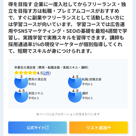
得を目指す 企業に一度入社してからフリーランス・独
立を目指す方は転職・プレミアムコースがおすすめ
で、すぐに副業やフリーランスとして活動したい方に
は学習コースが向いています。 学習コースでは広告運
用やSNSマーケティング・SEOの基礎を最短4週間で学
習し、実践学習で実務スキルを習得できます。講師も
採用通過率1%の現役マーケターが個別指導してくれ
て、短期でスキルが身につけられます。
卒業生の満足度（費用・転職支援・実践スキル・講師）
4.5(
2件
)
3
4.5
費用の満足度
転職/就職支援
平均3
平均4.5
4.5
4.5
実践スキル
講師
平均4.5
平均4.5
本ページにはプロモーションが含まれています
リスト追加
公式サイト