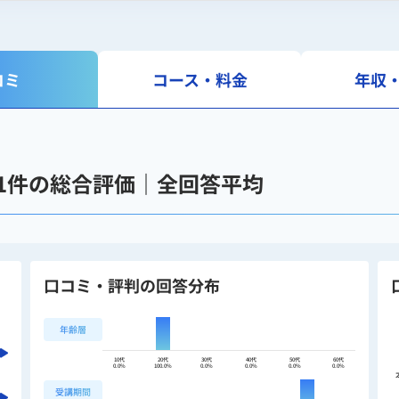
コミ
コース・料金
年収
の1件の総合評価｜全回答平均
口コミ・評判の回答分布
年齢層
10代
20代
30代
40代
50代
60代
0.0%
100.0%
0.0%
0.0%
0.0%
0.0%
受講期間