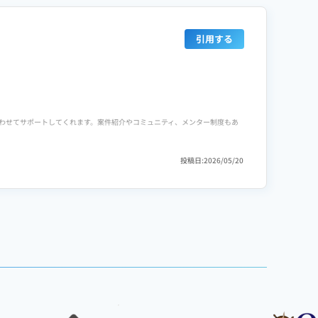
引用する
に合わせてサポートしてくれます。案件紹介やコミュニティ、メンター制度もあ
投稿日:2026/05/20
でした。講師の説明も分かりやすく、質問にも丁寧に対応してくれます。さら
以上の価値を感じています。
スなどで案件を獲得するための具体的なアドバイスや方向性を示してくれる
クラウドワークスで案件を取るための具体的な戦略や成功事例の共有がある
べます。コミュニティやメンター制度も整っており、学習中の不安をすぐに解消で