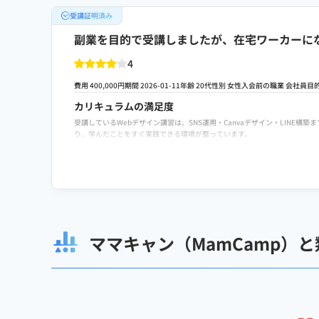
受講証明済み
副業を目的で受講しましたが、在宅ワーカーに
4
費用 400,000円
期間 2026-01-11
年齢 20代
性別 女性
入会前の職業 会社員
目
カリキュラムの満足度
受講しているWebデザイン講習は、SNS運用・Canvaデザイン・LIN
り、学んだことをすぐ実践できる環境が整っています。
費用に対する満足度
費用に対して十分満足しています。SNS運用・Canvaデザイン・LINE
に、チャットワークや電話サポートを活用しながら、コミュニティやメンタ
転職や就職/副業・独立サポートの満足度
転職・副業サポートの面では、キャリア相談や職務経歴書の添削がとても丁
ため、実践に落とし込みやすいです。コミュニティやメンター制度も充実し
ママキャン（MamCamp）
スクールへの改善ポイント
カリキュラムや講師のサポートには満足していますが、より実践に近い課題
と、より自信を持って活動できると思います。コミュニティやメンター制度
検討者向けにおすすめポイント
SNS運用やCanvaデザイン、LINE構築など、実務で使えるスキルを幅