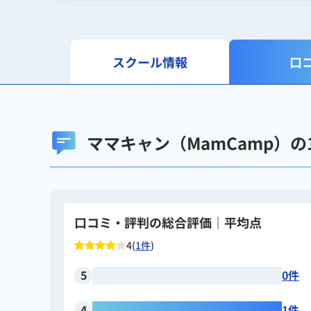
スクール情報
口
ママキャン（MamCamp）
口コミ・評判の総合評価｜平均点
4(
1件
)
5
0件
4
1件