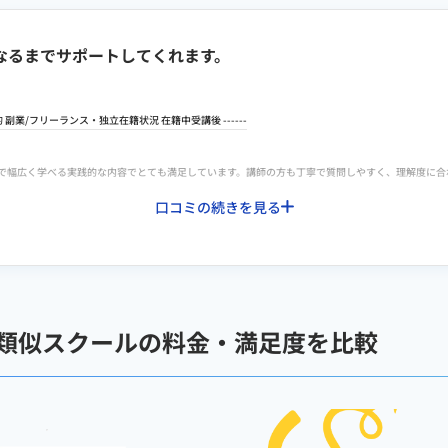
なるまでサポートしてくれます。
的
副業
/
フリーランス・独立
在籍状況 在籍中
受講後
------
E構築まで幅広く学べる実践的な内容でとても満足しています。講師の方も丁寧で質問しやすく、理解度
口コミの続きを見る
構築など、実務で必要なスキルを体系的に学べるカリキュラムで、初心者でも段階的に理解できる内容
ー制度のサポートが手厚いです。学んだことを実践に落とし込みやすい環境が整っているため、費用
寧で、自分の強みを整理する良いきっかけになりました。案件紹介はありませんが、クラウドワーク
ており、困ったときにすぐ相談できる環境が整っている点に満足しています。
と類似スクールの料金・満足度を比較
や添削の頻度が増えると、スキルの定着につながると感じました。また、転職や副業支援の面では、
はとても心強いです。
広く学べる点が魅力です。講師の説明も分かりやすく、質問にも丁寧に対応してくれるため安心して学