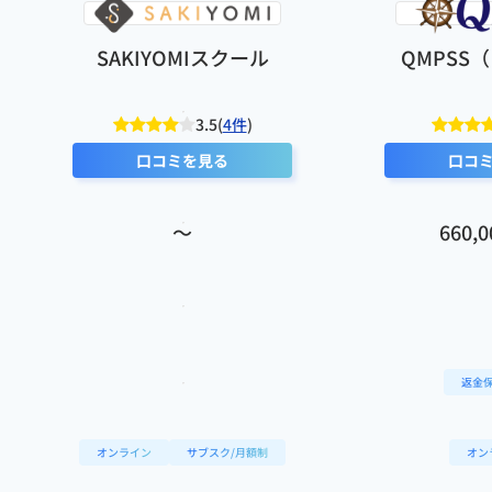
SAKIYOMIスクール
QMPSS
3.5(
4件
)
口コミを見る
口コ
〜
660,
返金
オンライン
サブスク/月額制
オン