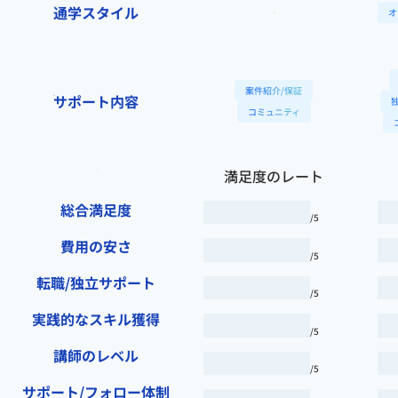
通学スタイル
オ
案件紹介/保証
サポート内容
コミュニティ
満足度のレート
総合満足度
/5
費用の安さ
/5
転職/独立サポート
/5
実践的なスキル獲得
/5
講師のレベル
/5
サポート/フォロー体制