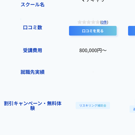
スクール名
(
0件
)
口コミ数
口コミを見る
受講費用
800,000円〜
就職先実績
割引キャンペーン・無料体
リスキリング補助金
験