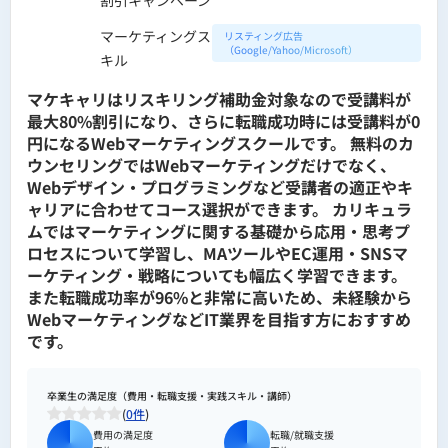
マーケティングス
リスティング広告
（Google/Yahoo/Microsoft）
キル
マケキャリはリスキリング補助金対象なので受講料が
最大80%割引になり、さらに転職成功時には受講料が0
円になるWebマーケティングスクールです。 無料のカ
ウンセリングではWebマーケティングだけでなく、
Webデザイン・プログラミングなど受講者の適正やキ
ャリアに合わせてコース選択ができます。 カリキュラ
ムではマーケティングに関する基礎から応用・思考プ
ロセスについて学習し、MAツールやEC運用・SNSマ
ーケティング・戦略についても幅広く学習できます。
また転職成功率が96%と非常に高いため、未経験から
WebマーケティングなどIT業界を目指す方におすすめ
です。
卒業生の満足度（費用・転職支援・実践スキル・講師）
(
0件
)
費用の満足度
転職/就職支援