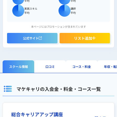
平均
平均
実践スキル
講師
平均
平均
本ページにはプロモーションが含まれています
リスト追加
公式サイト
スクール情報
口コミ
コース・料金
年収・転
マケキャリの入会金・料金・コース一覧
総合キャリアアップ講座