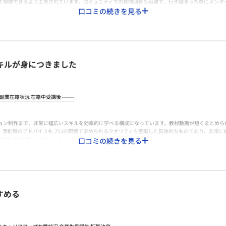
て視聴できるよう工夫されています。コミュニティでの質問回答も迅速で、行き詰まった際にメンタ
口コミの続きを見る
と質の高さを考えると、コストパフォーマンスは極めて高いと感じます。現役クリエイティブディレ
信が持てました。高額なスクールが多い中で、必要なスキルを凝縮して安価に提供しようとする姿勢
キルが身につきました
の制作案件を受注することができました。キャリア相談では、自分の今のスキルセットでどの価格帯
方を徹底的に叩き込まれました。求人紹介よりも、個人で稼ぐための営業術や提案書の書き方などの
副業
在籍状況 在籍中
受講後
------
編集スタイルに関するトピックをより早くカリキュラムに反映してほしいです。また、受講生同士の横
ついても、中級者以上の高単価案件の枠がもう少し増えると、卒業後のステップアップがよりスムー
た高度なアニメーション制作まで、非常に幅広いスキルを効率的に学べる構成になっています。教材動画が短く
、添削時のアドバイスもプロの現場で求められるクオリティを意識した具体的なものであり、非常に
の質を底上げしてくれました。
口コミの続きを見る
です。教材は24時間いつでも見放題なので、忙しい会社員でも自分のペースで進められます。講師
の質やサポート体制が妥当以上に充実していることに驚きました。買い切り型の教材であるため、自
営業手法やポートフォリオ作成のノウハウまで含まれていることを考えれば、初期投資としては非常
し、信頼を置いています。
すめる
、スクール内で実際の案件を紹介してもらえる仕組みがあり、未経験者が最も苦労する初案件の獲得
導してもらえたおかげで、クラウドソーシングでの提案が通りやすくなりました。キャリア相談では
な助けとなりました。