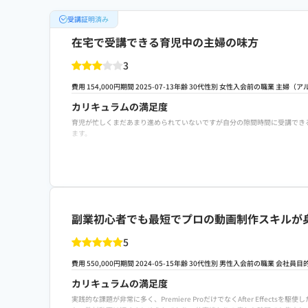
受講証明済み
在宅で受講できる育児中の主婦の味方
3
費用 154,000円
期間 2025-07-13
年齢 30代
性別 女性
入会前の職業 主婦（ア
カリキュラムの満足度
育児が忙しくまだあまり進められていないですが自分の隙間時間に受講でき
ます。
費用に対する満足度
動画クリエイターコースの買い切りプランは一見高そうですが永久に受講で
転職や就職/副業・独立サポートの満足度
勉強が完了する頃に実績を積むための案件を紹介していただけるようなので
副業初心者でも最短でプロの動画制作スキルが
スクールへの改善ポイント
動画を視聴しながらの受講なので分かりづらい部分はどうしてもあり、動画で
5
ったら気軽に参加できてこまめに不明点を解消できると良い。
費用 550,000円
期間 2024-05-15
年齢 30代
性別 男性
入会前の職業 会社員
目
検討者向けにおすすめポイント
在宅受講なので自分自身を律すれば独立までの道が手厚く用意されているサ
カリキュラムの満足度
実践的な課題が非常に多く、Premiere ProだけでなくAfter Ef