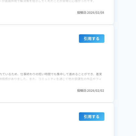
ーが画面共有で解決策を提示してくれたことが非常に心強かったです。
投稿日:2026/02/08
クターによる直接指導や、案件獲得のための営業用ポートフォリオ制作支援
には非常に満足しています。講師の質も高く、実務で使える裏技的なテクニ
引用する
の案件を狙うべきか具体的なアドバイスをもらえたのが大きかったです。特
実践的なサポートが充実しており、副業としてスタートを切るには十分すぎ
の繋がりを強化するためのオフラインイベントや、地域別のコミュニティがさ
ズになると思います。メンターの指名制度などがあれば、なお満足度が高ま
まとめられているため、仕事終わりの短い時間でも集中して進めることができ、着実
納得感がありました。また、コミュニティを通じて他の受講生の作品やフィ
投稿日:2026/02/02
は第一線で活躍するプロばかりで、現場で本当に必要な知識だけを効率よく吸
分のペースで納得いくまで繰り返し学習できる点も、費用対効果を高く感じ
に良心的な価格設定だと感じています。最新の技術トレンドに合わせたアッ
引用する
というハードルをスムーズに越えることができました。ポートフォリオの作
、今後の独立に向けた具体的なステップや単価交渉のやり方など、実務に即