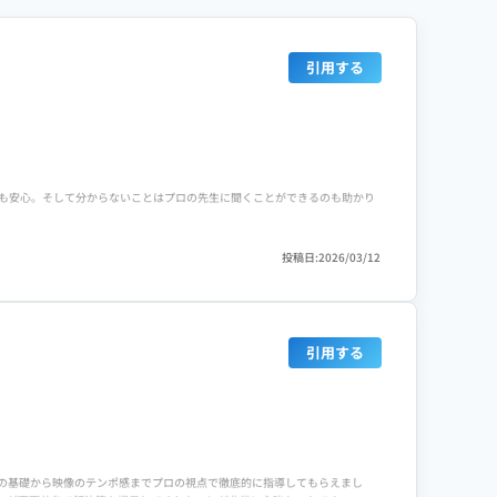
引用する
も安心。そして分からないことはプロの先生に聞くことができるのも助かり
投稿日:2026/03/12
いくらでも学べる体制が整っており、長い目で見ると安いと思います。
トレーニングも豊富にあり、サポート体制は手厚く感じます。
引用する
しまう。なのでもう少しリモートで直接教えてもらえる時間が週に2、3回あ
サービスなどもあり、助かります。
デザインの基礎から映像のテンポ感までプロの視点で徹底的に指導してもらえまし