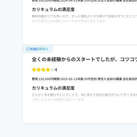
費用 100,000円
期間 2024-04-01
年齢 20代
性別 女性
入会前の職業 会社員
目
スクールへの改善ポイント
カリキュラムの満足度
全体的な満足度は非常に高いですが、教材の数が非常に多いため、特定のテクニ
教材の数がとても多いので、ずっと根気よくやり続けて技術をすりこむこと
料や逆引き辞書のようなものがあると、よりスムーズに理解が進むと感じま
なので周りには主婦にはとてもおすすめと伝えてます。
待しています。コミュニティの交流イベントがもっと頻繁に開催されると、
費用に対する満足度
検討者向けにおすすめポイント
いろんな制作動画があり、自分にあったものを選んで動画を見ながら学べて
コスパ重視で本格的な動画制作スキルを身につけたいなら、ここが一番です
らです。動画を見ながら自分も一緒に制作するため、実践的に役立つスキル
く、未経験からでも自信を持ってクリエイターとしての一歩を踏み出せる充
受講証明済み
転職や就職/副業・独立サポートの満足度
講師の方が何人かいらっしゃるので柔軟にわからない事は対応していただけ
全くの未経験からのスタートでしたが、コツコ
なども確認していただけます。 個人での動画制作などもわからないところ
4
スクールへの改善ポイント
勉強の手順がしっかり設定されており、初心者でも取り組みやすいなと感じ
費用 220,000円
期間 2025-05-12
年齢 30代
性別 男性
入会前の職業 会社員
目
す。 動画編集について 周りの人にも何回か聞かれるのですが、毎回おすす
カリキュラムの満足度
検討者向けにおすすめポイント
とにかく手を動かすということで、目に見えて自分の実力がついてきてるの
パソコンが不慣れなは人でもわかりやすいように、ひとつひとつ丁寧に説明
に即したスキルの習得に役立ってます。
として案件を頂けるようになったのでスクールの受講料金は回収することが
費用に対する満足度
他校と比較しても受講料は安く、非常にコスパが良いと感じました。実践的
転職や就職/副業・独立サポートの満足度
ポートフォリオの添削をしてくれたり、スクール内コンペ開催したりとサポ