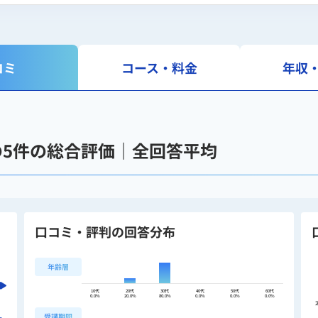
コミ
コース・料金
年収
ス）の5件の総合評価｜全回答平均
口コミ・評判の回答分布
年齢層
10代
20代
30代
40代
50代
60代
0.0%
20.0%
80.0%
0.0%
0.0%
0.0%
受講期間