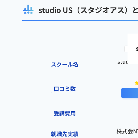
スクールへの改善ポイント
studio US（スタジオア
カリキュラムの教材が古いものもあったので、随時最新のトレンドを反映し
ばいいかと思います。
検討者向けにおすすめポイント
初心者でも安心して利用できます。隙間時間で自分のペースで永久に利用で
studi
スクール名
口コミ数
受講費用
株式会N
就職先実績