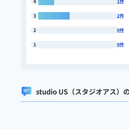
4
1件
3
2件
2
0件
1
0件
studio US（スタジオアス