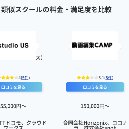
ス）と類似スクールの料金・満足度を比較
た内容に更新してもらえた方が良かったです。講師によって教え方のレベルに差があるので、指導品
きるので追加費用の心配もないです。
o US（スタジオアス）
動画編集CAMP
4(
5件
)
3.1(
8件
)
口コミを見る
口コミを見る
55,000円〜
150,000円〜
TTドコモ、クラウド
合同会社Horizonix、ココナ
ワークス
ラ、株式会社snoh