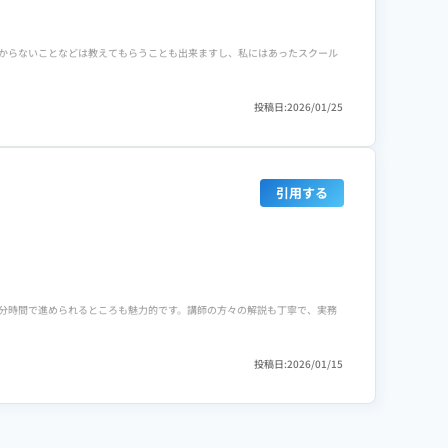
なレッスンにおいては、初心者が躓きやすいポイントについて、もう少し補足資
からないことなどは教えてもらうことも出来ますし、私にはあったスクール
がかかることがあるため、緊急時の対応やFAQの充実がさらに進むことを期
投稿日:2026/01/25
自分のペースで進めてとても満足してます。講義内容として満足しているか
す方にとって大きな武器になります。オンライン完結で仕事と両立しやす
のですが、わからない点などは柔軟に対応してくれますし、出来上がったもの
引用する
て好きです。総合コースはずっと通えるのでとてもおすすめしたいと思ってま
分時間で進められるところも魅力的です。講師の方々の解説も丁寧で、実務
講座数も多いので他のスクールに比べれば高い方ではないと思います。 副業
投稿日:2026/01/15
も揃っているので価格以上の価値がある納得の内容です。
後の実務相談ものってくれるので、未経験からの独立でも安心できました。