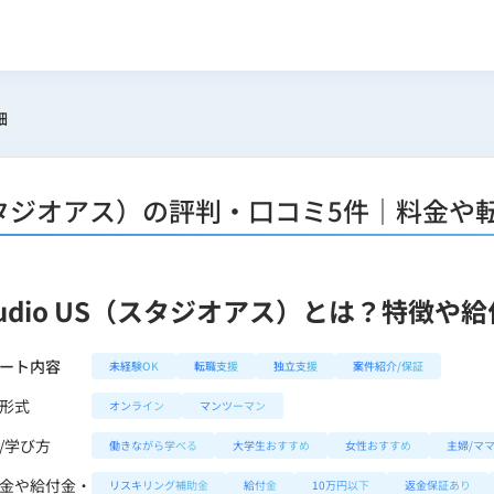
細
S（スタジオアス）の評判・口コミ5件｜料金
tudio US（スタジオアス）とは？特徴
ート内容
未経験OK
転職支援
独立支援
案件紹介/保証
形式
オンライン
マンツーマン
/学び方
働きながら学べる
大学生おすすめ
女性おすすめ
主婦/マ
金や給付金・
リスキリング補助金
給付金
10万円以下
返金保証あり