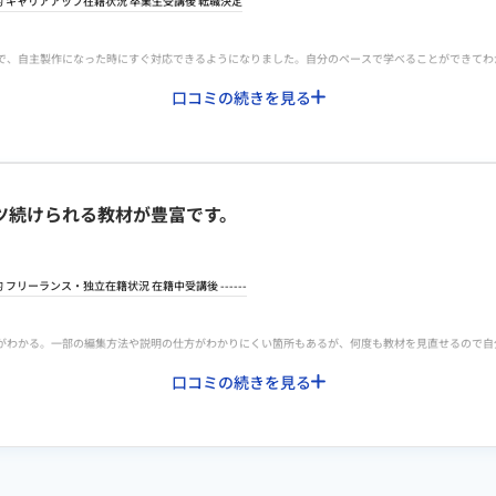
的
キャリアアップ
在籍状況 卒業生
受講後
転職決定
ックを探したい時の検索機能がさらに強化されると嬉しいです。また、After Effectsの高度
で、自主製作になった時にすぐ対応できるようになりました。自分のペースで学べることができてわ
した。サポート面では、質問への回答が非常に丁寧な分、週末などの混雑時には返信までに少し時間
横の繋がりが強まり、さらに良い刺激になると思います。
口コミの続きを見る
いけたのと、出来上がった動画作成を講師の方に確認もしていただけ、アドバイスもいただけるので
。現役クリエイターの講師による徹底した添削と、実際の案件紹介を受けられる環境は、副業を目指
が身に付きます。スキルアップや実績作りなどのバックアップがある点も有り難いです。
実のサポート体制が整っています。
て、とても丁寧に受講者目線で1から教えていただけます。講師が制作動画を真似して制作していく
ツ続けられる教材が豊富です。
は担当の講師に質問したりできるのでとても助かりました。
ました。 全体的にとっても分かりやすい！ 私的には女性の講師さんがの動画の説明が分かりやすく
的
フリーランス・独立
在籍状況 在籍中
受講後
------
めしています。 ただ、費用が他のスクールより高いのが残念です。
がわかる。一部の編集方法や説明の仕方がわかりにくい箇所もあるが、何度も教材を見直せるので自
しながら進めてくれるので、挫折することがなかったから。アフターエフェクトを学ぼうと思えば、
できましたが、自己投資としては高価な金額かなともかんじました。
口コミの続きを見る
なカリキュラムに加えて、講師のメンターの質も高く、案件獲得へのアドバイスやコミュニティ支援
ート体制は整っています。講師たちからは実体験に基づいた営業手法や案件獲得術を学べるし、獲得