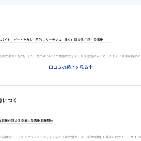
ルバイト・パートを含む）
目的
フリーランス・独立
在籍状況 在籍中
受講後
------
るのが最大の魅力。また、私のようにいつ勉強が完了するか未確定の人にとって永久に受講可能なの
口コミの続きを見る
きるのと、講師に分からないことを質問することができるサポートがあるので自分にやる気があれば
独立への不安は少ないと思います。独学だと案件獲得の部分で挫折しやすいと思いますが、実践的な
身につく
使用されているAdobeソフトの画面と自分自身が使用しているソフトの仕様が異なるとつまづいて
的
副業
在籍状況 卒業生
受講後
副業開始
ービスだと思います。講師だけではなく、同じ受講生が質問した内容などを見ることのできる掲示板
fectsを駆使した高度なモーショングラフィックスまで学べる点が魅力です。講師の添削も非常に細かく、