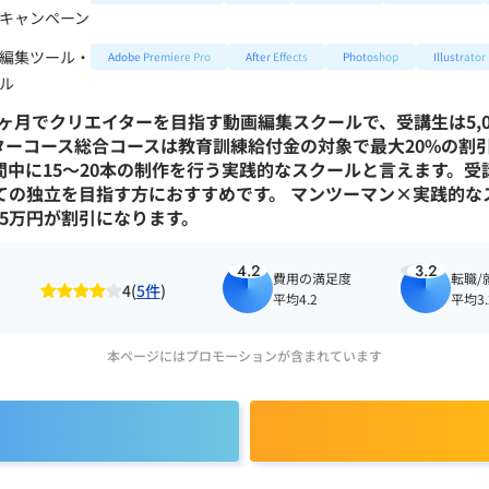
キャンペーン
編集ツール・
Adobe Premiere Pro
After Effects
Photoshop
Illustrator
ル
最短2ヶ月でクリエイターを目指す動画編集スクールで、受講生は5
ーコース総合コースは教育訓練給付金の対象で最大20%の割引対
中に15〜20本の制作を行う実践的なスクールと言えます。
の独立を目指す方におすすめです。 マンツーマン×実践的なス
5.5万円が割引になります。
4.2
3.2
費用の満足度
転職/
4(
5件
)
平均4.2
平均3.
本ページにはプロモーションが含まれています