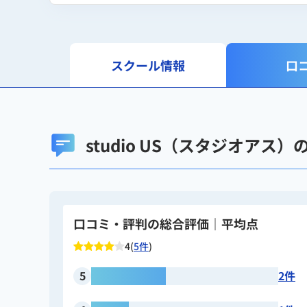
スクール情報
口
studio US（スタジオア
口コミ・評判の総合評価｜平均点
4(
5件
)
5
2件