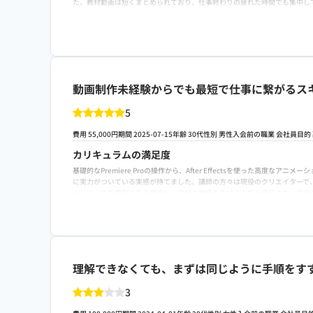
た。教材動画は短くまとめられており、仕事終わりの疲れた時間でも集中し
費用に対する満足度
業界内では比較的手頃な価格設定ですが、視聴できる動画教材のボリューム
まで含まれているため、初期投資は数ヶ月の副業案件ですぐに回収できる確
ックも多く学べました。
転職や就職/副業・独立サポートの満足度
動画制作未経験からでも最短で仕事に繋がるス
案件紹介のコミュニティが活発で、スクール卒業後すぐに小規模な広告動画
にポートフォリオの添削が非常に厳格で、クライアントに刺さる構成や見せ
5
る内容でした。
スクールへの改善ポイント
費用 55,000円
期間 2025-07-15
年齢 30代
性別 男性
入会前の職業 会社員
目的
教材のアップデート頻度をもっと上げ、最新のAI動画生成ツールや流行の
カリキュラムの満足度
らに充実すると、モチベーションの維持に繋がると感じました。案件紹介に
基礎的なPremiere Proの操作から、After Effectsを使っ
るはずです。
に実力がついている実感が持てました。講師の方々は現役のクリエイターで
検討者向けにおすすめポイント
ードバックを閲覧できる環境も、自分の視座を広げる上で大変役立ち、学習
動画編集を単なる作業としてではなく、稼げる技術として学びたい人に最適
費用に対する満足度
収できるのが最大のおすすめポイントです。
他の動画編集スクールと比較しても圧倒的に受講料が安く、それでいて教材
させる要因です。プロ仕様のソフトの使い方だけでなく、案件獲得のための
プデートも行われており、常に価値のある学びが得られる環境に非常に満足
理解できなくても、まずは同じように手順をす
転職や就職/副業・独立サポートの満足度
副業としての第一歩を後押ししてくれるサポートが非常に手厚いです。特に
3
成についても、現役プロの視点から「選ばれるための見せ方」を具体的に指
したアドバイスを受けることができ、自分の将来像を明確に描くための大き