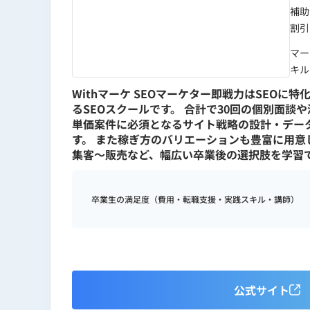
補助
割引
マー
キル
Withマーケ SEOマーケター即戦力はSE
るSEOスクールです。 合計で30回の個別面
単価案件に必須となるサイト戦略の設計・デー
す。 また稼ぎ方のバリエーションも豊富に用意
集客〜販売など、幅広い卒業後の選択肢を学習
卒業生の満足度（費用・転職支援・実践スキル・講師）
公式サイト