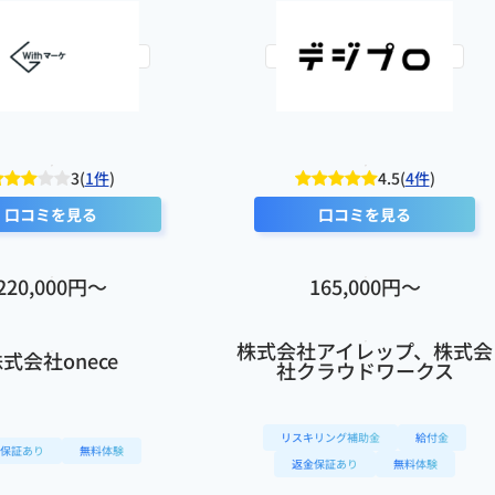
一気通貫でサポートしてくれる点がおすすめです。独学に不安がある人や、副業・独立を目指す人には
Withマーケ
デジプロ
3(
1件
)
4.5(
4件
)
口コミを見る
口コミを見る
220,000円〜
165,000円〜
株式会社アイレップ、株式会
式会社onece
社クラウドワークス
リスキリング補助金
給付金
保証あり
無料体験
返金保証あり
無料体験