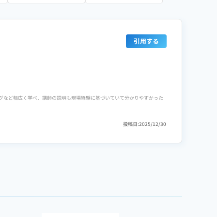
引用する
ングなど幅広く学べ、講師の説明も現場経験に基づいていて分かりやすかった
投稿日:2025/12/30
ングなど幅広く学べ、講師の説明も現場経験に基づいていて分かりやすかった
も乗ってもらえたため、不安を減らしながら進められました。保証制度につ
得フェーズでの実例共有がもう少し増えると、よりイメージしやすくなると