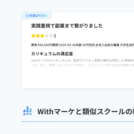
受講証明済み
実践重視で副業まで繋がりました
3
費用 498,000円
期間 2024-09-30
年齢 30代
性別 女性
入会前の職業 大学生
目
カリキュラムの満足度
withマーケのカリキュラムは、座学だけでなく実際の案件を想定した実践
です。また、質問へのレスポンスが早く、コミュニティ内でも他の受講生の
費用に対する満足度
withマーケのカリキュラムは、座学だけでなく実際の案件を想定した実践
です。また、質問へのレスポンスが早く、コミュニティ内でも他の受講生の
転職や就職/副業・独立サポートの満足度
副業目的で受講しましたが、案件紹介や営業面のアドバイスがあり、実際に
いても説明があり、初心者でも挑戦しやすい環境だと感じました。
Withマーケと類似スクール
スクールへの改善ポイント
全体的に満足していますが、カリキュラムの情報量が多いため、初心者向け
思います。ただしサポート自体は手厚く、大きな不満はありません。
検討者向けにおすすめポイント