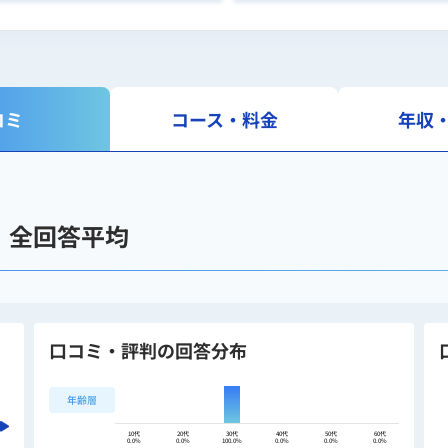
コミ
コース・料金
年収
｜全回答平均
口コミ・評判の回答分布
年齢層
10代
20代
30代
40代
50代
60代
0.0%
0.0%
100.0%
0.0%
0.0%
0.0%