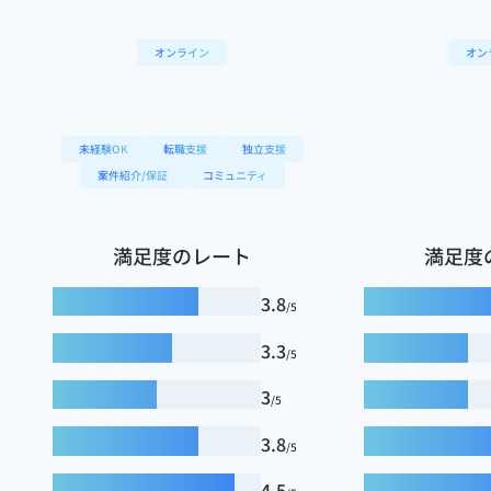
オンライン
オン
未経験OK
転職支援
独立支援
案件紹介/保証
コミュニティ
満足度のレート
満足度
3.8
/5
3.3
/5
3
/5
3.8
/5
4.5