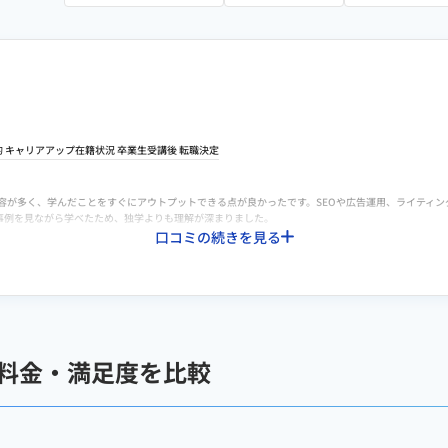
的
キャリアアップ
在籍状況 卒業生
受講後
転職決定
内容が多く、学んだことをすぐにアウトプットできる点が良かったです。SEOや広告運用、ライティ
事例を見ながら学べたため、独学よりも理解が深まりました。
口コミの続きを見る
内容が多く、学んだことをすぐにアウトプットできる点が良かったです。SEOや広告運用、ライティ
事例を見ながら学べたため、独学よりも理解が深まりました。
初案件まで辿り着けたのは大きかったです。プロフィールの書き方や提案文の添削、キャリア相談に
の料金・満足度を比較
に「まずはここだけやる」優先度ガイドがあると、より取り組みやすいと感じました。また、案件獲