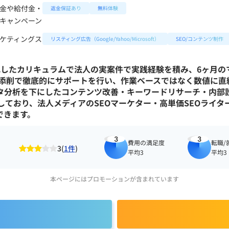
金や給付金・
返金保証あり
無料体験
キャンペーン
ケティングス
リスティング広告（Google/Yahoo/Microsoft）
SEO/コンテンツ制作
Oに特化したカリキュラムで法人の実案件で実践経験を積み、6ヶ
談や添削で徹底的にサポートを行い、作業ベースではなく数値に直
タ分析を下にしたコンテンツ改善・キーワードリサーチ・内部設
しており、法人メディアのSEOマーケター・高単価SEOライ
できます。
3
3
費用の満足度
転職/
3(
1件
)
平均3
平均3
本ページにはプロモーションが含まれています