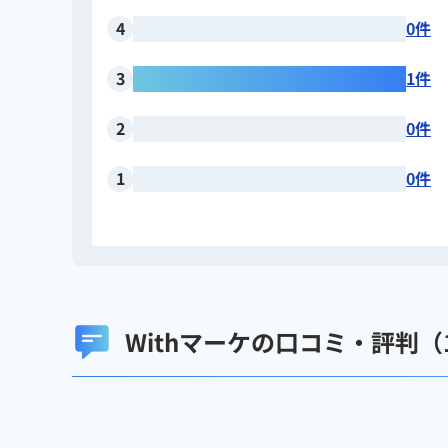
4
0件
3
1件
2
0件
1
0件
Withマーケの口コミ・評判（