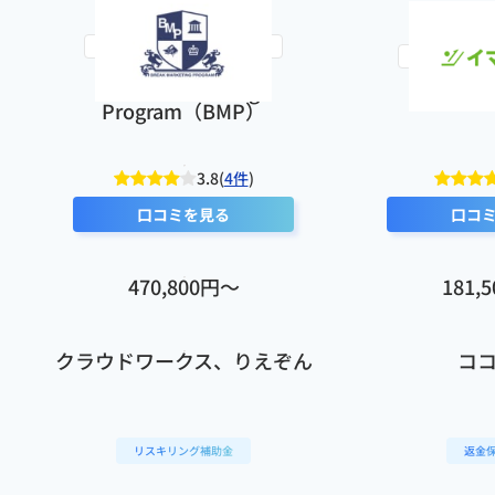
特に向いているスクールだと思います。
Break Marketing
イ
Program（BMP）
3.8(
4件
)
口コミを見る
口コ
470,800円〜
181,
クラウドワークス、りえぞん
コ
リスキリング補助金
返金