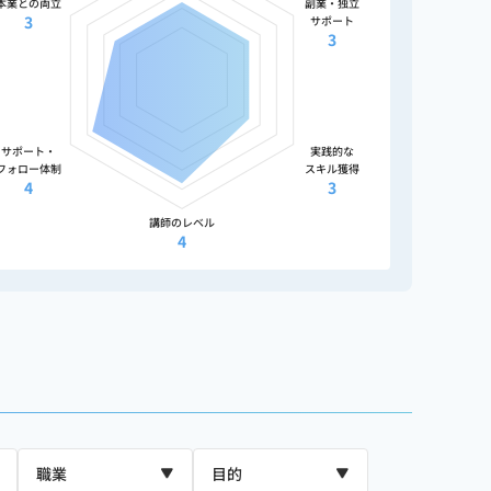
本業との両立
副業・独立
3
サポート
3
サポート・
実践的な
フォロー体制
スキル獲得
4
3
講師のレベル
4