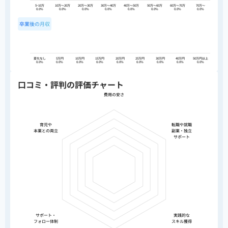
5~10万
10万〜20万
20万〜30万
30万〜40万
40万〜50万
50万〜60万
60万〜70万
70万〜
0.0%
0.0%
0.0%
0.0%
0.0%
0.0%
0.0%
0.0%
卒業後の月収
変化なし
5万円
10万円
15万円
20万円
25万円
30万円
40万円
50万円以上
0.0%
0.0%
0.0%
0.0%
0.0%
0.0%
0.0%
0.0%
0.0%
口コミ・評判の評価チャート
費用の安さ
育児や
転職や就職
本業との両立
副業・独立
サポート
サポート・
実践的な
フォロー体制
スキル獲得