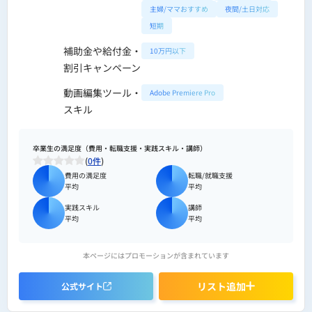
主婦/ママおすすめ
夜間/土日対応
短期
補助金や給付金・
10万円以下
割引キャンペーン
動画編集ツール・
Adobe Premiere Pro
スキル
卒業生の満足度（費用・転職支援・実践スキル・講師）
(
0件
)
費用の満足度
転職/就職支援
平均
平均
実践スキル
講師
平均
平均
本ページにはプロモーションが含まれています
リスト追加
公式サイト