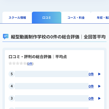
スクール情報
口コミ
コース・料金
年収・転
縦型動画制作学校の0件の総合評価｜全回答平均
口コミ・評判の総合評価｜平均点
(
0件
)
5
0件
4
0件
3
0件