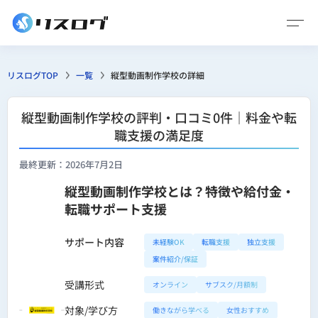
リスログTOP
一覧
縦型動画制作学校の詳細
縦型動画制作学校の評判・口コミ0件｜料金や転
職支援の満足度
最終更新：2026年7月2日
縦型動画制作学校とは？特徴や給付金・
転職サポート支援
サポート内容
未経験OK
転職支援
独立支援
案件紹介/保証
受講形式
オンライン
サブスク/月額制
対象/学び方
働きながら学べる
女性おすすめ